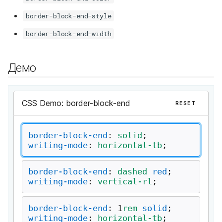
и
border-block-end-style
я
border-block-end-width
п
о
Демо
и
с
к
а