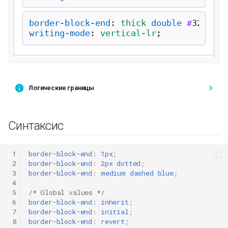
Логические границы
Синтаксис
 1
border-block-end
:
1px
;
 2
border-block-end
:
2px
dotted
;
 3
border-block-end
:
medium
dashed
blue
;
 4
 5
/* Global values */
 6
border-block-end
:
inherit
;
 7
border-block-end
:
initial
;
 8
border-block-end
:
revert
;