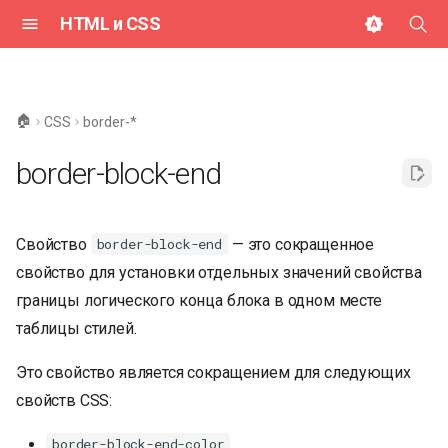
HTML и CSS
И
н
🏠
CSS
border-*
и
border-block-end
ц
и
Свойство
— это сокращенное
border-block-end
а
свойство для установки отдельных значений свойства
л
границы логического конца блока в одном месте
и
таблицы стилей.
з
Это свойство является сокращением для следующих
а
свойств CSS:
ц
border-block-end-color