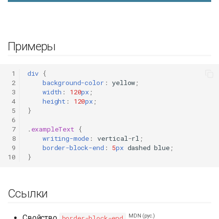
Примеры
 1
div
{
 2
background-color
:
yellow
;
 3
width
:
120
px
;
 4
height
:
120
px
;
 5
}
 6
 7
.
exampleText
{
 8
writing-mode
:
vertical
-
rl
;
 9
border-block-end
:
5
px
dashed
blue
;
10
}
Ссылки
MDN (рус.)
Свойство
border-block-end