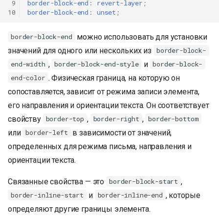
 9
border-block-end
:
revert-layer
;
10
border-block-end
:
unset
;
можно использовать для установки
border-block-end
значений для одного или нескольких из
border-block-
,
и
end-width
border-block-end-style
border-block-
. Физическая граница, на которую он
end-color
сопоставляется, зависит от режима записи элемента,
его направления и ориентации текста. Он соответствует
свойству
,
,
border-top
border-right
border-bottom
или
в зависимости от значений,
border-left
определенных для режима письма, направления и
ориентации текста.
Связанные свойства — это
,
border-block-start
и
, которые
border-inline-start
border-inline-end
определяют другие границы элемента.