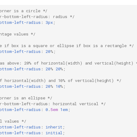
orner is a circle */
r-bottom-left-radius: radius */
ottom-left-radius
:
3px
;
ntage values */
e if box is a square or ellipse if box is a rectangle */
ottom-left-radius
:
20
%;
as above: 20% of horizontal(width) and vertical(height) 
ottom-left-radius
:
20
%
20
%;
f horizontal(width) and 10% of vertical(height) */
ottom-left-radius
:
20
%
10
%;
orner is an ellipse */
r-bottom-left-radius: horizontal vertical */
ottom-left-radius
:
0
.
5em
1em
;
l values */
ottom-left-radius
:
inherit
;
ottom-left-radius
:
initial
;