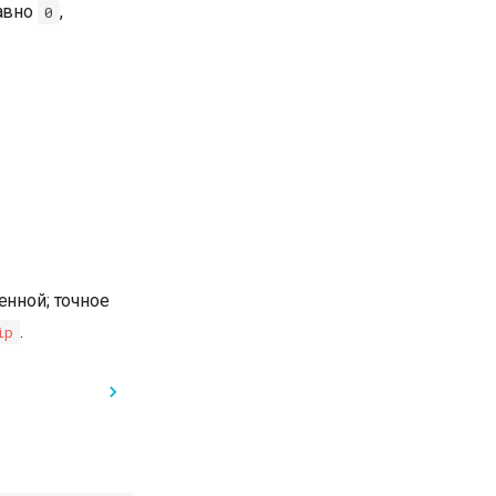
равно
,
0
енной; точное
.
ip