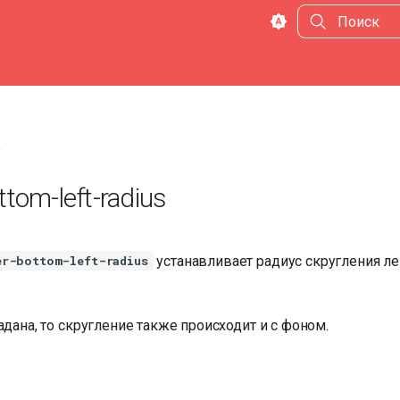
Инициализа
*
ttom-left-radius
устанавливает радиус скругления л
er-bottom-left-radius
адана, то скругление также происходит и с фоном.