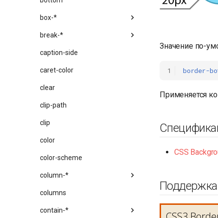
bottom
box-*
break-*
Значение по-ум
caption-side
1
border-bo
caret-color
clear
Применяется ко
clip-path
clip
Специфика
color
CSS Backgro
color-scheme
column-*
Поддержка
columns
contain-*