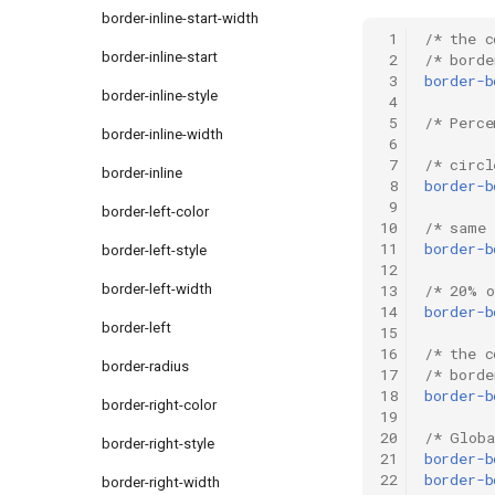
border-inline-start-width
 1
/* the c
border-inline-start
 2
/* borde
 3
border-b
border-inline-style
 4
 5
/* Perce
border-inline-width
 6
 7
/* circl
border-inline
 8
border-b
 9
border-left-color
10
/* same 
11
border-b
border-left-style
12
border-left-width
13
/* 20% o
14
border-b
border-left
15
16
/* the c
border-radius
17
/* borde
18
border-b
border-right-color
19
20
/* Globa
border-right-style
21
border-b
22
border-b
border-right-width