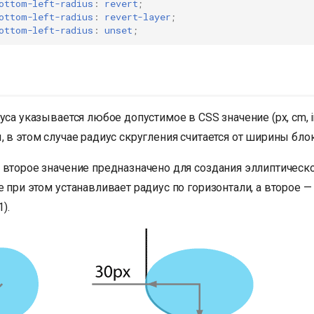
ottom-left-radius
:
revert
;
ottom-left-radius
:
revert-layer
;
ottom-left-radius
:
unset
;
уса указывается любое допустимое в CSS значение (px, cm, in,
 в этом случае радиус скругления считается от ширины блок
 второе значение предназначено для создания эллиптическо
 при этом устанавливает радиус по горизонтали, а второе —
).