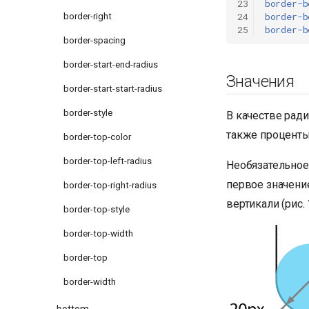
23
border-b
24
border-b
border-right
25
border-b
border-spacing
border-start-end-radius
Значения
border-start-start-radius
border-style
В качестве ради
также проценты,
border-top-color
border-top-left-radius
Необязательное
первое значение
border-top-right-radius
вертикали (рис. 1
border-top-style
border-top-width
border-top
border-width