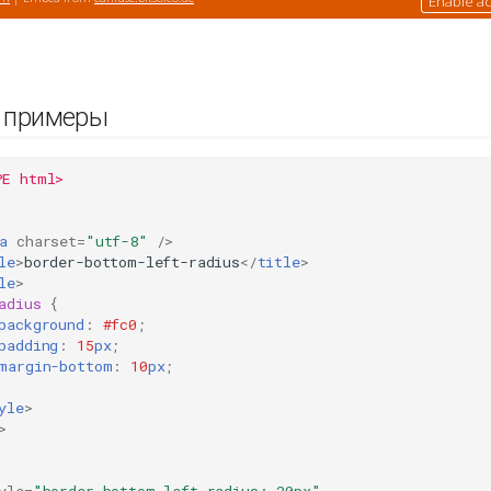
и примеры
PE html>
a
charset
=
"utf-8"
/>
le
>
border-bottom-left-radius
</
title
>
le
>
adius
{
background
:
#fc0
;
padding
:
15
px
;
margin-bottom
:
10
px
;
yle
>
>
yle
=
"border-bottom-left-radius: 20px"