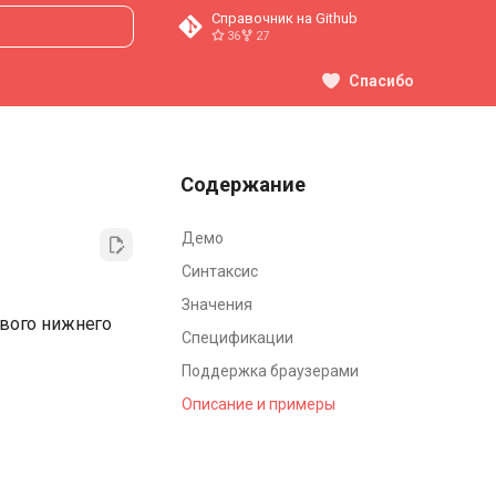
Справочник на Github
36
27
ция поиска
Спасибо
Содержание
Демо
Синтаксис
Значения
евого нижнего
Спецификации
Поддержка браузерами
Описание и примеры