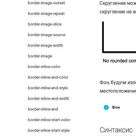
Скругление мож
border-image-outset
скругление не в
border-image-repeat
border-image-slice
border-image-source
border-image-width
border-image
border-inline-color
border-inline-end-color
Фон, будучи изо
border-inline-end-style
местоположение
border-inline-end-width
Фон
border-inline-end
border-inline-start-color
Синтаксис
border-inline-start-style