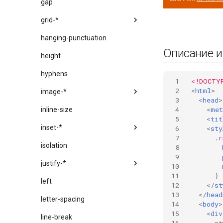
gap
grid-*
hanging-punctuation
Описание 
height
hyphens
 1
<!DOCTY
 2
<
html
>
image-*
 3
<
head
>
 4
<
met
inline-size
 5
<
tit
inset-*
 6
<
sty
 7
.
r
isolation
 8
 9
justify-*
10
11
}
left
12
</
st
13
</
head
letter-spacing
14
<
body
>
15
<
div
line-break
16
st