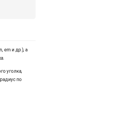
 em и др.), а
а.
го уголка,
 радиус по