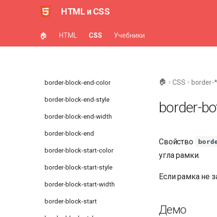
HTML и CSS
block-size
border-*
🏠
HTML
CSS
Учебники
border
border-block-color
🏠
CSS
border-
border-block-end-color
border-block-end-style
border-bo
border-block-end-width
border-block-end
Свойство
bord
border-block-start-color
угла рамки.
border-block-start-style
Если рамка не з
border-block-start-width
border-block-start
Демо