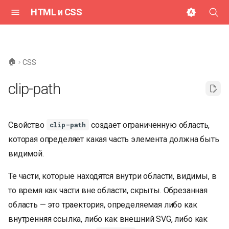
HTML и CSS
И
н
🏠
CSS
и
clip-path
ц
и
Свойство
создает ограниченную область,
clip-path
а
которая определяет какая часть элемента должна быть
л
видимой.
и
Те части, которые находятся внутри области, видимы, в
з
то время как части вне области, скрыты. Обрезанная
а
область — это траектория, определяемая либо как
ц
внутренняя ссылка, либо как внешний SVG, либо как