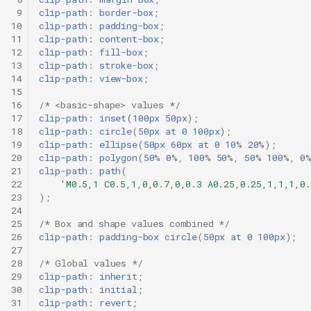
 9
clip-path
:
border-box
;
10
clip-path
:
padding-box
;
11
clip-path
:
content-box
;
12
clip-path
:
fill-box
;
13
clip-path
:
stroke-box
;
14
clip-path
:
view-box
;
15
16
/* <basic-shape> values */
17
clip-path
:
inset
(
100px
50px
);
18
clip-path
:
circle
(
50px
at
0
100px
);
19
clip-path
:
ellipse
(
50px
60px
at
0
10
%
20
%);
20
clip-path
:
polygon
(
50
%
0
%,
100
%
50
%,
50
%
100
%,
0
21
clip-path
:
path
(
22
'M0.5,1 C0.5,1,0,0.7,0,0.3 A0.25,0.25,1,1,1,0.
23
);
24
25
/* Box and shape values combined */
26
clip-path
:
padding-box
circle
(
50px
at
0
100px
);
27
28
/* Global values */
29
clip-path
:
inherit
;
30
clip-path
:
initial
;
31
clip-path
:
revert
;