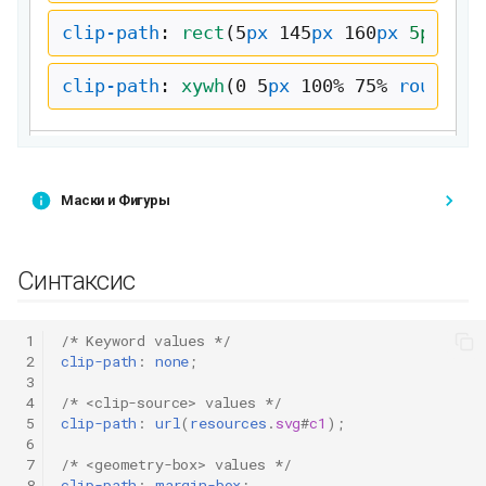
Маски и Фигуры
Синтаксис
 1
/* Keyword values */
 2
clip-path
:
none
;
 3
 4
/* <clip-source> values */
 5
clip-path
:
url
(
resources
.
svg
#
c1
);
 6
 7
/* <geometry-box> values */
 8
clip-path
:
margin-box
;