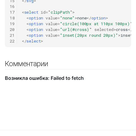
15
</
svg
>
16
17
<
select
id
=
"clipPath"
>
18
<
option
value
=
"none"
>
none
</
option
>
19
<
option
value
=
"circle(100px at 110px 100px)"
>
20
<
option
value
=
"url(#cross)"
selected
>
cross
</
o
21
<
option
value
=
"inset(20px round 20px)"
>
inset
<
22
</
select
>
Комментарии