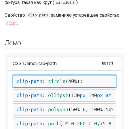
фигура, такая как круг (
).
circle()
и
я
Свойство
заменило устаревшее свойство
clip-path
.
clip
п
о
Демо
и
с
к
а