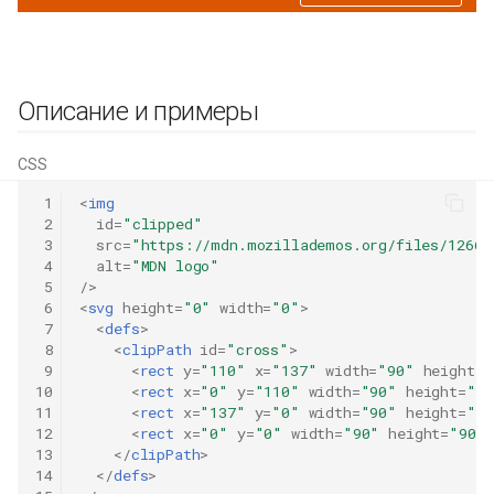
Описание и примеры
CSS
 1
<
img
 2
id
=
"clipped"
 3
src
=
"https://mdn.mozillademos.org/files/12668
 4
alt
=
"MDN logo"
 5
/>
 6
<
svg
height
=
"0"
width
=
"0"
>
 7
<
defs
>
 8
<
clipPath
id
=
"cross"
>
 9
<
rect
y
=
"110"
x
=
"137"
width
=
"90"
height
=
"
10
<
rect
x
=
"0"
y
=
"110"
width
=
"90"
height
=
"90
11
<
rect
x
=
"137"
y
=
"0"
width
=
"90"
height
=
"90
12
<
rect
x
=
"0"
y
=
"0"
width
=
"90"
height
=
"90"
13
</
clipPath
>
14
</
defs
>