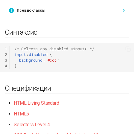
и
Псевдоклассы
я
п
Синтаксис
о
и
1
/* Selects any disabled <input> */
2
input
:
disabled
{
с
3
background
:
#ccc
;
4
}
к
а
Спецификации
HTML Living Standard
HTML5
Selectors Level 4