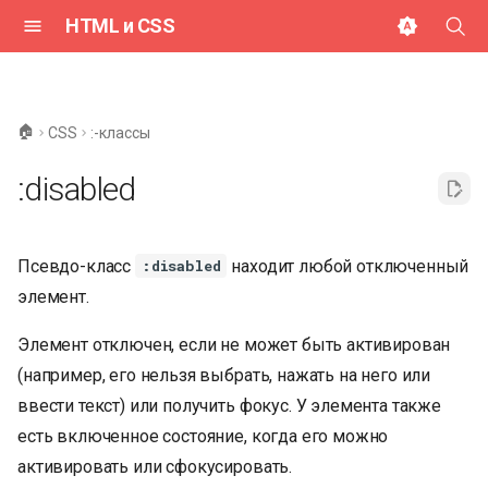
HTML и CSS
И
н
🏠
CSS
:-классы
и
:disabled
ц
и
Псевдо-класс
находит любой отключенный
:disabled
а
элемент.
л
Элемент отключен, если не может быть активирован
и
(например, его нельзя выбрать, нажать на него или
з
ввести текст) или получить фокус. У элемента также
а
есть включенное состояние, когда его можно
ц
активировать или сфокусировать.