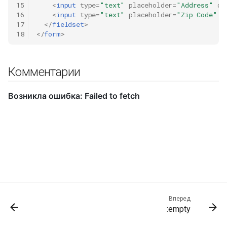
15
<
input
type
=
"text"
placeholder
=
"Address"
di
16
<
input
type
=
"text"
placeholder
=
"Zip Code"
d
17
</
fieldset
>
18
</
form
>
Комментарии
Вперед
:empty