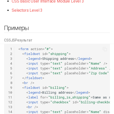
CSS Basic User Interface Module Level 3
Selectors Level 3
Примеры
CSS
JS
Результат
 1
<
form
action
=
"#"
>
 2
<
fieldset
id
=
"shipping"
>
 3
<
legend
>
Shipping address
</
legend
>
 4
<
input
type
=
"text"
placeholder
=
"Name"
/>
 5
<
input
type
=
"text"
placeholder
=
"Address"
/>
 6
<
input
type
=
"text"
placeholder
=
"Zip Code"
/
 7
</
fieldset
>
 8
<
br
/>
 9
<
fieldset
id
=
"billing"
>
10
<
legend
>
Billing address
</
legend
>
11
<
label
for
=
"billing_is_shipping"
>
Same as sh
12
<
input
type
=
"checkbox"
id
=
"billing-checkbox
13
<
br
/>
14
<
input
type
=
"text"
placeholder
=
"Name"
disab