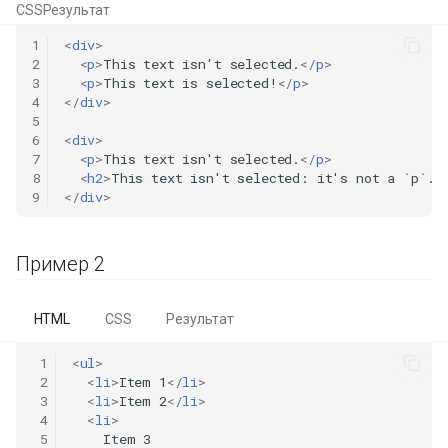
CSS
Результат
1
<
div
>
2
<
p
>
This text isn't selected.
</
p
>
3
<
p
>
This text is selected!
</
p
>
4
</
div
>
5
6
<
div
>
7
<
p
>
This text isn't selected.
</
p
>
8
<
h2
>
This text isn't selected: it's not a `p`.
<
9
</
div
>
Пример 2
HTML
CSS
Результат
 1
<
ul
>
 2
<
li
>
Item 1
</
li
>
 3
<
li
>
Item 2
</
li
>
 4
<
li
>
 5
    Item 3
