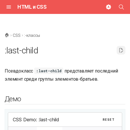
HTML и CSS
И
н
🏠
CSS
:-классы
и
:last-child
ц
и
Псевдокласс
представляет последний
:last-child
а
элемент среди группы элементов-братьев.
л
и
Демо
з
а
ц