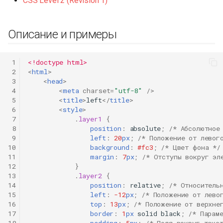
CSS Level 2 (Revision 1)
Описание и примеры
 1
<!doctype html>
 2
<
html
>
 3
<
head
>
 4
<
meta
charset
=
"utf-8"
/>
 5
<
title
>
left
</
title
>
 6
<
style
>
 7
.
layer1
{
 8
position
:
absolute
;
/* Абсолютное
 9
left
:
20
px
;
/* Положение от левог
10
background
:
#fc3
;
/* Цвет фона */
11
margin
:
7
px
;
/* Отступы вокруг эл
12
}
13
.
layer2
{
14
position
:
relative
;
/* Относитель
15
left
:
-12
px
;
/* Положение от лево
16
top
:
13
px
;
/* Положение от верхне
17
border
:
1
px
solid
black
;
/* Парам
18
padding
:
5
px
;
/* Поля вокруг текс