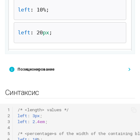
Позиционирование
Синтаксис
 1
/* <length> values */
 2
left
:
3px
;
 3
left
:
2
.
4em
;
 4
 5
/* <percentage>s of the width of the containing bl
 6
left
:
10
%;