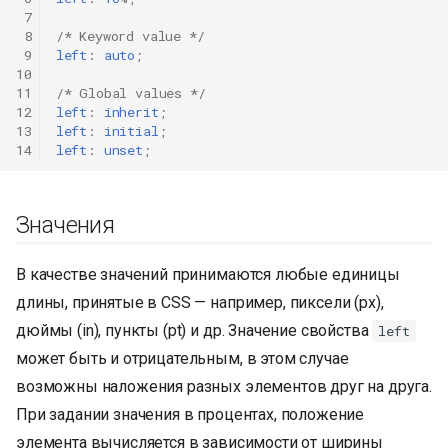
 7
 8
/* Keyword value */
 9
left
:
auto
;
10
11
/* Global values */
12
left
:
inherit
;
13
left
:
initial
;
14
left
:
unset
;
Значения
В качестве значений принимаются любые единицы
длины, принятые в CSS — например, пиксели (px),
дюймы (in), пункты (pt) и др. Значение свойства
left
может быть и отрицательным, в этом случае
возможны наложения разных элементов друг на друга.
При задании значения в процентах, положение
элемента вычисляется в зависимости от ширины