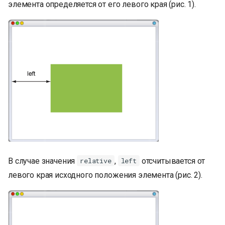
элемента определяется от его левого края (рис. 1).
и
я
п
о
и
с
к
а
В случае значения
,
отсчитывается от
relative
left
левого края исходного положения элемента (рис. 2).