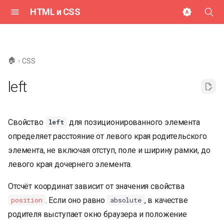
HTML и CSS
И
н
🏠
CSS
и
left
ц
и
Свойство
для позиционированного элемента
left
а
определяет расстояние от левого края родительского
л
элемента, не включая отступ, поле и ширину рамки, до
и
левого края дочернего элемента.
з
Отсчёт координат зависит от значения свойства
а
. Если оно равно
, в качестве
position
absolute
ц
родителя выступает окно браузера и положение