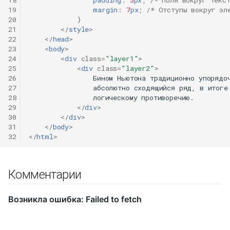
19
margin
:
7
px
;
/* Отступы вокруг эл
20
}
21
</
style
>
22
</
head
>
23
<
body
>
24
<
div
class
=
"layer1"
>
25
<
div
class
=
"layer2"
>
26
                Бином Ньютона традиционно упорядоч
27
                абсолютно сходящийся ряд, в итоге 
28
                логическому противоречию.

29
</
div
>
30
</
div
>
31
</
body
>
32
</
html
>
Комментарии