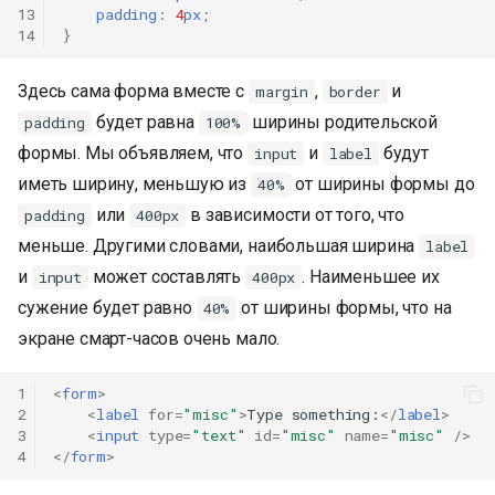
13
padding
:
4
px
;
14
}
Здесь сама форма вместе с
,
и
margin
border
будет равна
ширины родительской
padding
100%
формы. Мы объявляем, что
и
будут
input
label
иметь ширину, меньшую из
от ширины формы до
40%
или
в зависимости от того, что
padding
400px
меньше. Другими словами, наибольшая ширина
label
и
может составлять
. Наименьшее их
input
400px
сужение будет равно
от ширины формы, что на
40%
экране смарт-часов очень мало.
1
<
form
>
2
<
label
for
=
"misc"
>
Type something:
</
label
>
3
<
input
type
=
"text"
id
=
"misc"
name
=
"misc"
/>
4
</
form
>