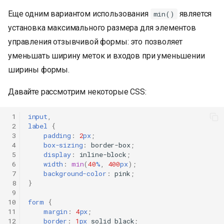
Еще одним вариантом использования
является
min()
установка максимального размера для элементов
управления отзывчивой формы: это позволяет
уменьшать ширину меток и входов при уменьшении
ширины формы.
Давайте рассмотрим некоторые CSS:
 1
input
,
 2
label
{
 3
padding
:
2
px
;
 4
box-sizing
:
border-box
;
 5
display
:
inline-block
;
 6
width
:
min
(
40
%
,
400
px
);
 7
background-color
:
pink
;
 8
}
 9
10
form
{
11
margin
:
4
px
;
12
border
:
1
px
solid
black
;