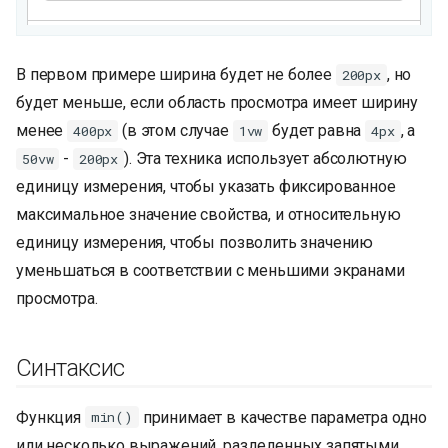
В первом примере ширина будет не более
, но
200px
будет меньше, если область просмотра имеет ширину
менее
(в этом случае
будет равна
, а
400px
1vw
4px
-
). Эта техника использует абсолютную
50vw
200px
единицу измерения, чтобы указать фиксированное
максимальное значение свойства, и относительную
единицу измерения, чтобы позволить значению
уменьшаться в соответствии с меньшими экранами
просмотра.
Синтаксис
Функция
принимает в качестве параметра одно
min()
или несколько выражений, разделенных запятыми,