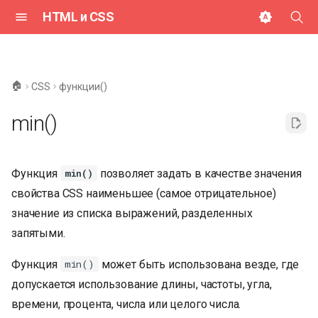
HTML и CSS
И
н
🏠
CSS
функции()
и
min()
ц
и
Функция
позволяет задать в качестве значения
min()
а
свойства CSS наименьшее (самое отрицательное)
л
значение из списка выражений, разделенных
и
запятыми.
з
Функция
может быть использована везде, где
min()
а
допускается использование длины, частоты, угла,
ц
времени, процента, числа или целого числа.