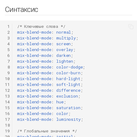
Синтаксис
 1
/* Ключевые слова */
 2
mix-blend-mode
:
normal
;
 3
mix-blend-mode
:
multiply
;
 4
mix-blend-mode
:
screen
;
 5
mix-blend-mode
:
overlay
;
 6
mix-blend-mode
:
darken
;
 7
mix-blend-mode
:
lighten
;
 8
mix-blend-mode
:
color-dodge
;
 9
mix-blend-mode
:
color-burn
;
10
mix-blend-mode
:
hard-light
;
11
mix-blend-mode
:
soft-light
;
12
mix-blend-mode
:
difference
;
13
mix-blend-mode
:
exclusion
;
14
mix-blend-mode
:
hue
;
15
mix-blend-mode
:
saturation
;
16
mix-blend-mode
:
color
;
17
mix-blend-mode
:
luminosity
;
18
19
/* Глобальные значения */
20
mix-blend-mode
:
initial
;