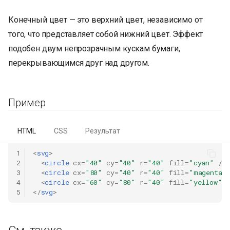
Конечный цвет — это верхний цвет, независимо от
того, что представляет собой нижний цвет. Эффект
подобен двум непрозрачным кускам бумаги,
перекрывающимся друг над другом.
Пример
HTML
CSS
Результат
1
<
svg
>
2
<
circle
cx
=
"40"
cy
=
"40"
r
=
"40"
fill
=
"cyan"
/>
3
<
circle
cx
=
"80"
cy
=
"40"
r
=
"40"
fill
=
"magenta"
4
<
circle
cx
=
"60"
cy
=
"80"
r
=
"40"
fill
=
"yellow"
5
</
svg
>