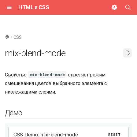
HTML и CSS
И
н
🏠
CSS
и
mix-blend-mode
ц
и
Свойство
опреляет режим
mix-blend-mode
а
смешивания цветов выбранного элемента с
л
низлежащими слоями.
и
з
Демо
а
ц