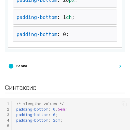
Блоки
Синтаксис
 1
/* <length> values */
 2
padding-bottom
:
0
.
5em
;
 3
padding-bottom
:
0
;
 4
padding-bottom
:
2cm
;
 5