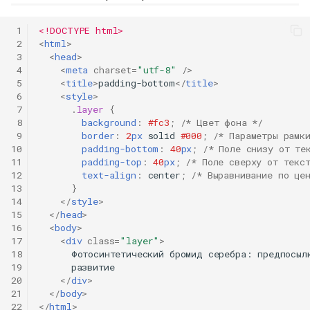
 1
<!DOCTYPE html>
 2
<
html
>
 3
<
head
>
 4
<
meta
charset
=
"utf-8"
/>
 5
<
title
>
padding-bottom
</
title
>
 6
<
style
>
 7
.
layer
{
 8
background
:
#fc3
;
/* Цвет фона */
 9
border
:
2
px
solid
#000
;
/* Параметры рамк
10
padding-bottom
:
40
px
;
/* Поле снизу от те
11
padding-top
:
40
px
;
/* Поле сверху от текс
12
text-align
:
center
;
/* Выравнивание по це
13
}
14
</
style
>
15
</
head
>
16
<
body
>
17
<
div
class
=
"layer"
>
18
      Фотосинтетический бромид серебра: предпосылк
19
      развитие

20
</
div
>
21
</
body
>
22
</
html
>