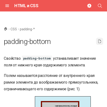
HTML и CSS
И
н
🏠
CSS
padding-*
и
padding-bottom
ц
и
Свойство
устанавливает значение
padding-bottom
а
поля от нижнего края содержимого элемента.
л
Полем называется расстояние от внутреннего края
и
рамки элемента до воображаемого прямоугольника,
з
ограничивающего его содержимое (рис. 1).
а
ц