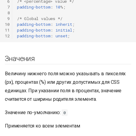
 6
/* <percentage> value */
 7
padding-bottom
:
10
%;
 8
 9
/* Global values */
10
padding-bottom
:
inherit
;
11
padding-bottom
:
initial
;
12
padding-bottom
:
unset
;
Значения
Величину нижнего поля можно указывать в пикселях
(px), процентах (%) или других допустимых для CSS
единицах. При указании поля в процентах, значение
считается от ширины родителя элемента.
Значение по-умолчанию:
0
Применяется ко всем элементам