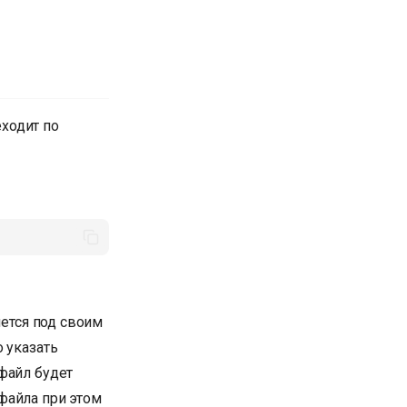
еходит по
яется под своим
 указать
файл будет
файла при этом