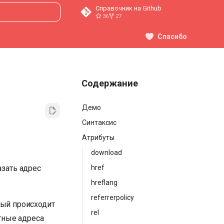
Справочник на Github
36
27
ция поиска
Спасибо
Содержание
Демо
Синтаксис
Атрибуты
download
азать адрес
href
hreflang
referrerpolicy
рый происходит
rel
тные адреса