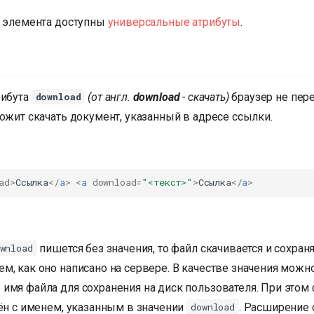
о элемента доступны
универсальные атрибуты
.
рибута
(от англ.
download
- скачать)
браузер не пер
download
ожит скачать документ, указанный в адресе ссылки.
ad
>
Ссылка
</
a
>
<
a
download
=
"<текст>"
>
Ссылка
</
a
>
пишется без значения, то файл скачивается и сохран
wnload
, как оно написано на сервере. В качестве значения можно
имя файла для сохранения на диск пользователя. При этом 
нён с именем, указанным в значении
. Расширение 
download