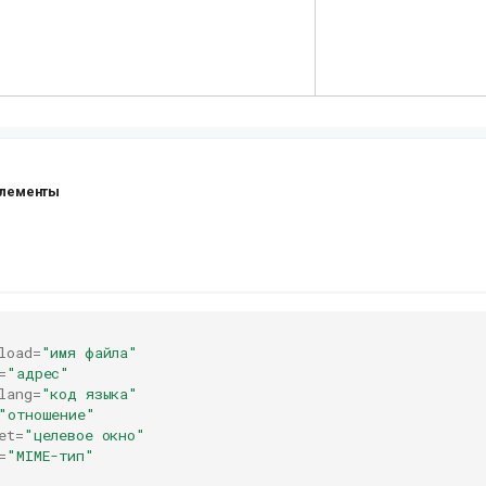
элементы
load
=
"имя файла"
=
"адрес"
lang
=
"код языка"
"отношение"
et
=
"целевое окно"
=
"MIME-тип"