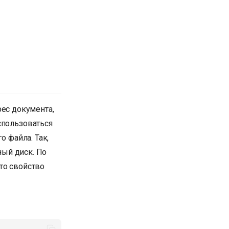
рес документа,
спользоваться
о файла. Так,
ный диск. По
то свойство