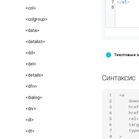
<col>
<colgroup>
<data>
<datalist>
<dd>
Текстовые 
<del>
<details>
Синтаксис
<dfn>
 1
<
a
<dialog>
 2
down
 3
href
<div>
 4
href
 5
rel
=
<dl>
 6
targ
 7
type
<dt>
 8
>