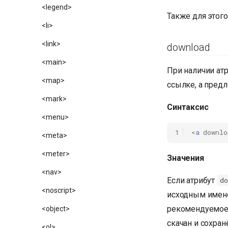
<legend>
Также для этог
<li>
<link>
download
<main>
При наличии ат
<map>
ссылке, а предл
<mark>
Синтаксис
<menu>
1
<
a
downlo
<meta>
<meter>
Значения
<nav>
Если атрибут
do
<noscript>
исходным именем
рекомендуемое 
<object>
скачан и сохра
<ol>