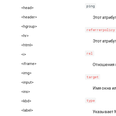
ping
<head>
Этот атрибу
<header>
<hgroup>
referrerpolicy
<hr>
Этот атриб
<html>
rel
<i>
<iframe>
Отношения 
<img>
target
<input>
Имя окна ил
<ins>
type
<kbd>
<label>
Указывает M