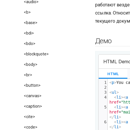
<audio>
работают везде
<b>
ссылка. Относит
текущего докуме
<base>
<bdi>
Демо
<bdo>
<blockquote>
<body>
<br>
<button>
<canvas>
<caption>
<cite>
<code>