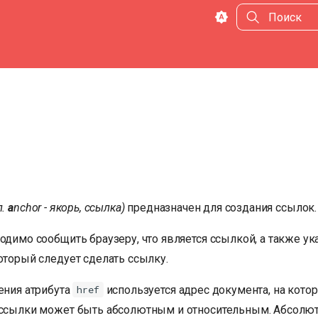
Инициализа
л.
a
nchor - якорь, ссылка)
предназначен для создания ссылок.
одимо сообщить браузеру, что является ссылкой, а также ук
оторый следует сделать ссылку.
ения атрибута
используется адрес документа, на кото
href
 ссылки может быть абсолютным и относительным. Абсолю