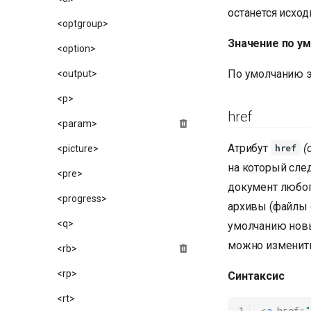
останется исхо
<optgroup>
Значение по у
<option>
По умолчанию э
<output>
<p>
href
<param>
Атрибут
(
href
<picture>
на который сле
<pre>
документ любого
<progress>
архивы (файлы
<q>
умолчанию новы
можно изменит
<rb>
<rp>
Синтаксис
<rt>
1
<
a
href
=
"