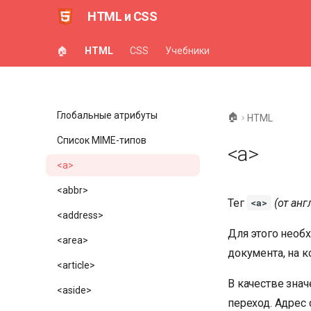
HTML и CSS
🏠
HTML
CSS
Учебники
Глобальные атрибуты
🏠
HTML
Список MIME-типов
<a>
<a>
<abbr>
Тег
(от анг
<a>
<address>
Для этого необх
<area>
документа, на к
<article>
В качестве знач
<aside>
переход. Адрес