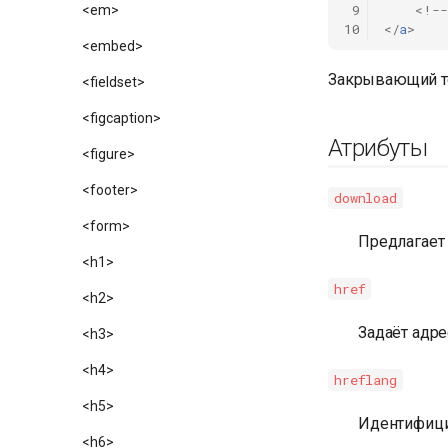
 9
<!--
<em>
10
</
a
>
<embed>
Закрывающий те
<fieldset>
<figcaption>
Атрибуты
<figure>
<footer>
download
<form>
Предлагает 
<h1>
href
<h2>
Задаёт адре
<h3>
<h4>
hreflang
<h5>
Идентифицир
<h6>