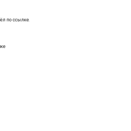
ёл по ссылке.
лке