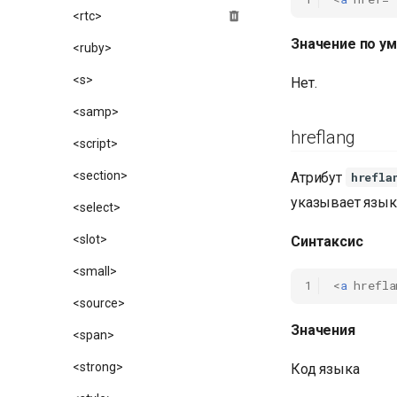
<rtc>
Значение по у
<ruby>
<s>
Нет.
<samp>
hreflang
<script>
<section>
Атрибут
hrefla
указывает язык
<select>
<slot>
Синтаксис
<small>
1
<
a
hrefla
<source>
Значения
<span>
<strong>
Код языка