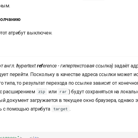
дным.
молчанию
тот атрибут выключен.
от англ.
h
ypertext
ref
erence - гипертекстовая ссылка)
задаёт ад
дует перейти. Поскольку в качестве адреса ссылки может и
 типа, то результат перехода по ссылке зависит от конечног
 с расширением
или
) будут сохраняться на локаль
zip
rar
й документ загружается в текущее окно браузера, однако э
ь с помощью атрибута
.
target
<адрес>"
>
...
</
a
>