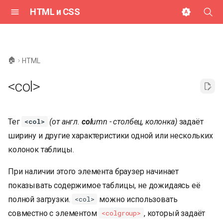
HTML и CSS
И
н
🏠
HTML
и
<col>
ц
и
Тег
(от англ.
col
umn - столбец, колонка)
задаёт
<col>
а
ширину и другие характеристики одной или нескольких
л
колонок таблицы.
и
При наличии этого элемента браузер начинает
з
показывать содержимое таблицы, не дожидаясь её
а
полной загрузки.
можно использовать
<col>
ц
совместно с элементом
, который задаёт
<colgroup>