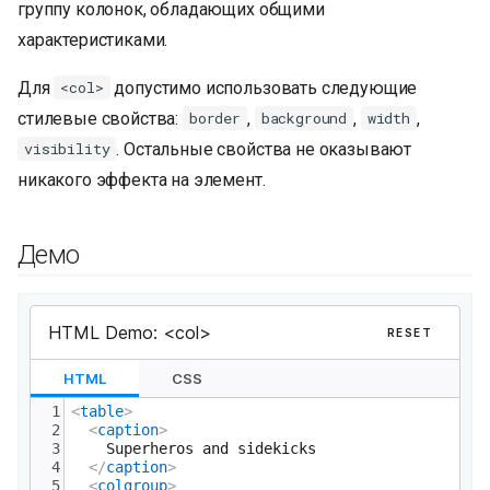
группу колонок, обладающих общими
и
характеристиками.
я
Для
допустимо использовать следующие
<col>
п
стилевые свойства:
,
,
,
border
background
width
о
. Остальные свойства не оказывают
visibility
и
никакого эффекта на элемент.
с
Демо
к
а