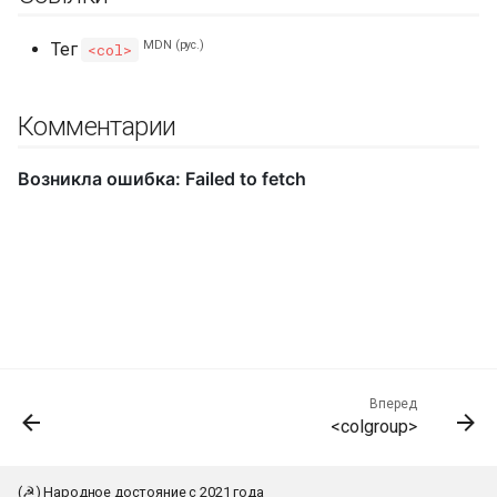
MDN (рус.)
Тег
<col>
Комментарии
Вперед
<colgroup>
(☭) Народное достояние с 2021 года