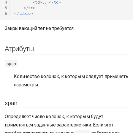
4
<
td
>
...
</
td
>
5
</
tr
>
6
</
table
>
Закрывающий тег не требуется.
Атрибуты
span
Количество колонок, к которым следует применять
параметры.
span
Определяет число колонок, к которым будут
применяться заданные характеристики. Если этот