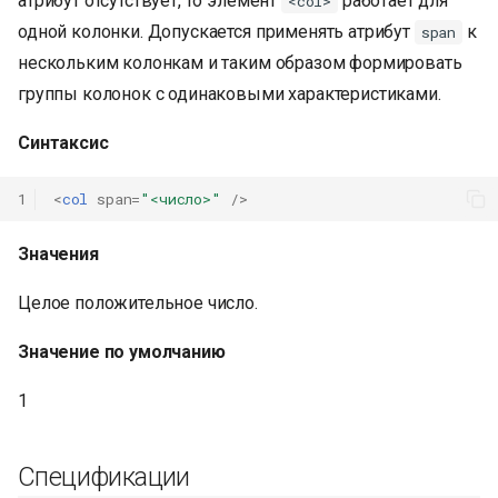
атрибут отсутствует, то элемент
работает для
<col>
одной колонки. Допускается применять атрибут
к
span
нескольким колонкам и таким образом формировать
группы колонок с одинаковыми характеристиками.
Синтаксис
1
<
col
span
=
"<число>"
/>
Значения
Целое положительное число.
Значение по умолчанию
1
Спецификации