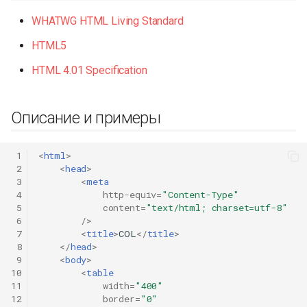
WHATWG HTML Living Standard
HTML5
HTML 4.01 Specification
Описание и примеры
 1
<
html
>
 2
<
head
>
 3
<
meta
 4
http-equiv
=
"Content-Type"
 5
content
=
"text/html; charset=utf-8"
 6
/>
 7
<
title
>
COL
</
title
>
 8
</
head
>
 9
<
body
>
10
<
table
11
width
=
"400"
12
border
=
"0"