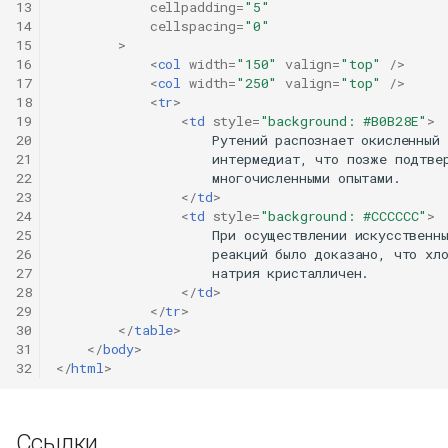
13
cellpadding
=
"5"
14
cellspacing
=
"0"
15
>
16
<
col
width
=
"150"
valign
=
"top"
/>
17
<
col
width
=
"250"
valign
=
"top"
/>
18
<
tr
>
19
<
td
style
=
"background: #B0B28E"
>
20
                    Рутений распознает окисленный

21
                    интермедиат, что позже подтвер
22
                    многочисленными опытами.

23
</
td
>
24
<
td
style
=
"background: #CCCCCC"
>
25
                    При осуществлении искусственны
26
                    реакций было доказано, что хло
27
                    натрия кристалличен.

28
</
td
>
29
</
tr
>
30
</
table
>
31
</
body
>
32
</
html
>
Ссылки