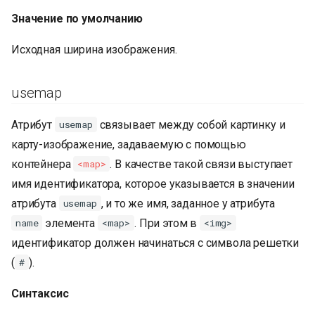
Значение по умолчанию
Исходная ширина изображения.
usemap
Атрибут
связывает между собой картинку и
usemap
карту-изображение, задаваемую с помощью
контейнера
. В качестве такой связи выступает
<map>
имя идентификатора, которое указывается в значении
атрибута
, и то же имя, заданное у атрибута
usemap
элемента
. При этом в
name
<map>
<img>
идентификатор должен начинаться с символа решетки
(
).
#
Синтаксис