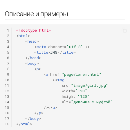
Описание и примеры
 1
<!doctype html>
 2
<
html
>
 3
<
head
>
 4
<
meta
charset
=
"utf-8"
/>
 5
<
title
>
IMG
</
title
>
 6
</
head
>
 7
<
body
>
 8
<
p
>
 9
<
a
href
=
"page/lorem.html"
10
><
img
11
src
=
"image/girl.jpg"
12
width
=
"120"
13
height
=
"120"
14
alt
=
"Девочка с муфтой"
15
/></
a
>
16
</
p
>
17
</
body
>
18
</
html
>