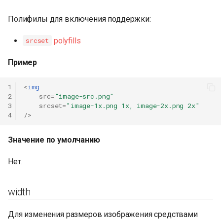
Полифилы для включения поддержки:
polyfills
srcset
Пример
1
<
img
2
src
=
"image-src.png"
3
srcset
=
"image-1x.png 1x, image-2x.png 2x"
4
/>
Значение по умолчанию
Нет.
width
Для изменения размеров изображения средствами