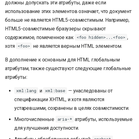
должны допускать эти атрибуты, даже если
и
использование этих элементов означает, что документ
я
больше не является HTML5-совместимым. Например,
п
HTML5-совместимые бразузеры скрывают
содержимое, помеченное как
,
<foo hidden>...<foo>
о
хотя
не является верным HTML элементом.
<foo>
и
В дополнение к основным для HTML глобальным
с
атрибутам, также существуют следующие глобальные
к
атрибуты:
а
и
— унаследованы от
xml:lang
xml:base
спецификации XHTML, и хотя являются
устаревшими, сохранены в целях совместимости.
Многочисленные
атрибуты, используемые
aria-*
для улучшения доступности.