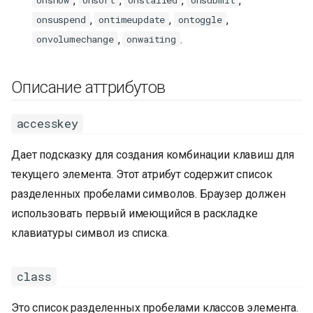
,
,
,
,
onshow
onsort
onstalled
onsubmit
,
,
,
onsuspend
ontimeupdate
ontoggle
,
.
onvolumechange
onwaiting
Описание аттрибутов
accesskey
Дает подсказку для создания комбинации клавиш для
текущего элемента. Этот атрибут содержит список
разделенных пробелами символов. Браузер должен
использовать первый имеющийся в раскладке
клавиатуры символ из списка.
class
Это список разделенных пробелами классов элемента.