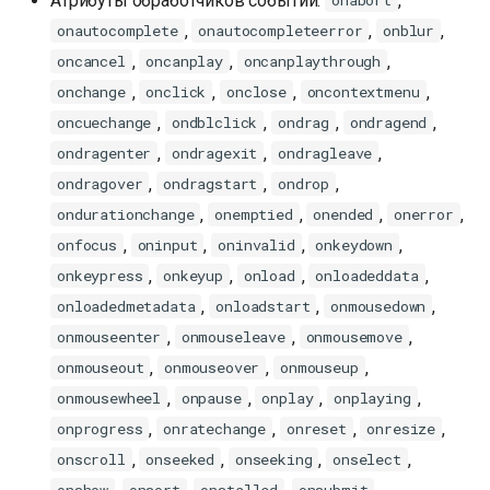
Атрибуты обработчиков событий:
,
onabort
,
,
,
onautocomplete
onautocompleteerror
onblur
,
,
,
oncancel
oncanplay
oncanplaythrough
,
,
,
,
onchange
onclick
onclose
oncontextmenu
,
,
,
,
oncuechange
ondblclick
ondrag
ondragend
,
,
,
ondragenter
ondragexit
ondragleave
,
,
,
ondragover
ondragstart
ondrop
,
,
,
,
ondurationchange
onemptied
onended
onerror
,
,
,
,
onfocus
oninput
oninvalid
onkeydown
,
,
,
,
onkeypress
onkeyup
onload
onloadeddata
,
,
,
onloadedmetadata
onloadstart
onmousedown
,
,
,
onmouseenter
onmouseleave
onmousemove
,
,
,
onmouseout
onmouseover
onmouseup
,
,
,
,
onmousewheel
onpause
onplay
onplaying
,
,
,
,
onprogress
onratechange
onreset
onresize
,
,
,
,
onscroll
onseeked
onseeking
onselect