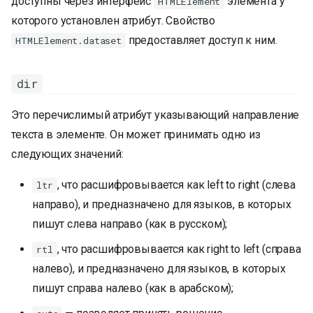
доступны через интерфейс
элемента у
HTMLElement
которого установлен атрибут. Свойство
предоставляет доступ к ним.
HTMLElement.dataset
dir
Это перечислимый атрибут указывающий направление
текста в элементе. Он может принимать одно из
следующих значений:
, что расшифровывается как left to right (слева
ltr
направо), и предназначено для языков, в которых
пишут слева направо (как в русском);
, что расшифровывается как right to left (справа
rtl
налево), и предназначено для языков, в которых
пишут справа налево (как в арабском);