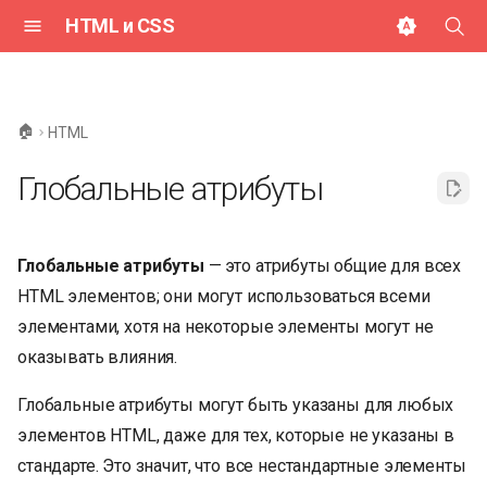
HTML и CSS
И
н
🏠
HTML
и
Глобальные атрибуты
ц
и
Глобальные атрибуты
— это атрибуты общие для всех
а
HTML элементов; они могут использоваться всеми
л
элементами, хотя на некоторые элементы могут не
и
оказывать влияния.
з
Глобальные атрибуты могут быть указаны для любых
а
элементов HTML, даже для тех, которые не указаны в
ц
стандарте. Это значит, что все нестандартные элементы