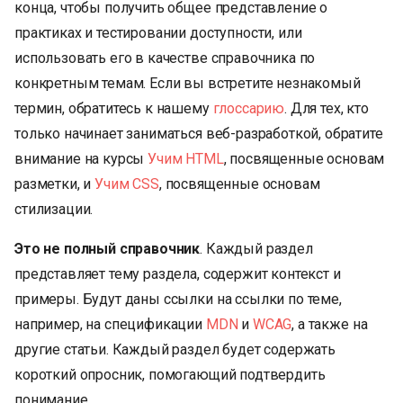
конца, чтобы получить общее представление о
и
практиках и тестировании доступности, или
я
использовать его в качестве справочника по
п
конкретным темам. Если вы встретите незнакомый
термин, обратитесь к нашему
глоссарию
. Для тех, кто
о
только начинает заниматься веб-разработкой, обратите
и
внимание на курсы
Учим HTML
, посвященные основам
с
разметки, и
Учим CSS
, посвященные основам
к
стилизации.
а
Это не полный справочник
. Каждый раздел
представляет тему раздела, содержит контекст и
примеры. Будут даны ссылки на ссылки по теме,
например, на спецификации
MDN
и
WCAG
, а также на
другие статьи. Каждый раздел будет содержать
короткий опросник, помогающий подтвердить
понимание.