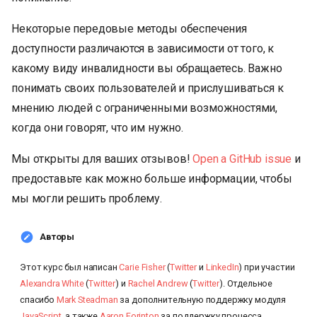
Некоторые передовые методы обеспечения
доступности различаются в зависимости от того, к
какому виду инвалидности вы обращаетесь. Важно
понимать своих пользователей и прислушиваться к
мнению людей с ограниченными возможностями,
когда они говорят, что им нужно.
Мы открыты для ваших отзывов!
Open a GitHub issue
и
предоставьте как можно больше информации, чтобы
мы могли решить проблему.
Авторы
Этот курс был написан
Carie Fisher
(
Twitter
и
LinkedIn
) при участии
Alexandra White
(
Twitter
) и
Rachel Andrew
(
Twitter
). Отдельное
спасибо
Mark Steadman
за дополнительную поддержку модуля
JavaScript
, а также
Aaron Forinton
за поддержку процесса