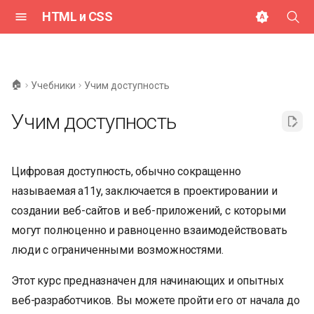
HTML и CSS
И
н
🏠
Учебники
Учим доступность
и
Учим доступность
ц
и
Цифровая доступность, обычно сокращенно
а
называемая a11y, заключается в проектировании и
л
создании веб-сайтов и веб-приложений, с которыми
и
могут полноценно и равноценно взаимодействовать
з
люди с ограниченными возможностями.
а
Этот курс предназначен для начинающих и опытных
ц
веб-разработчиков. Вы можете пройти его от начала до