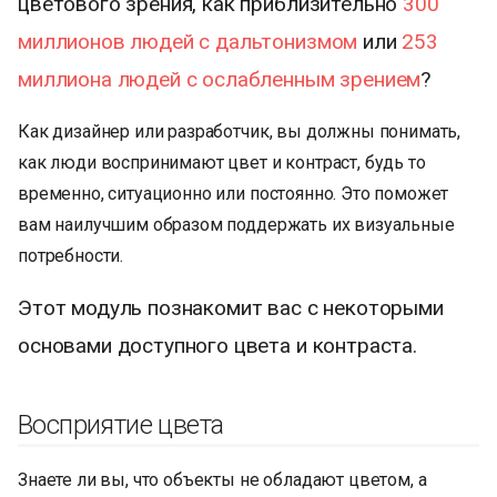
цветового зрения, как приблизительно
300
и
миллионов людей с дальтонизмом
или
253
я
миллиона людей с ослабленным зрением
?
п
Как дизайнер или разработчик, вы должны понимать,
о
как люди воспринимают цвет и контраст, будь то
и
временно, ситуационно или постоянно. Это поможет
с
вам наилучшим образом поддержать их визуальные
потребности.
к
а
Этот модуль познакомит вас с некоторыми
основами доступного цвета и контраста.
Восприятие цвета
Знаете ли вы, что объекты не обладают цветом, а