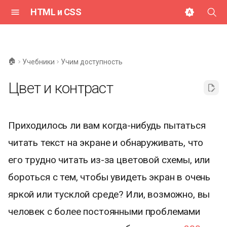
HTML и CSS
И
н
🏠
Учебники
Учим доступность
и
Цвет и контраст
ц
и
Приходилось ли вам когда-нибудь пытаться
а
читать текст на экране и обнаруживать, что
л
его трудно читать из-за цветовой схемы, или
и
бороться с тем, чтобы увидеть экран в очень
з
яркой или тусклой среде? Или, возможно, вы
а
человек с более постоянными проблемами
ц