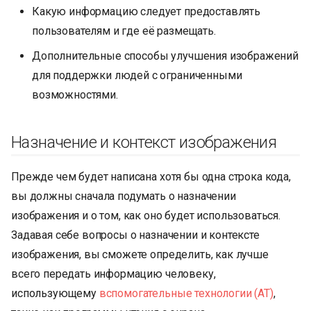
и
Какую информацию следует предоставлять
пользователям и где её размещать.
я
Дополнительные способы улучшения изображений
п
для поддержки людей с ограниченными
о
возможностями.
и
с
Назначение и контекст изображения
к
Прежде чем будет написана хотя бы одна строка кода,
а
вы должны сначала подумать о назначении
изображения и о том, как оно будет использоваться.
Задавая себе вопросы о назначении и контексте
изображения, вы сможете определить, как лучше
всего передать информацию человеку,
использующему
вспомогательные технологии (AT)
,