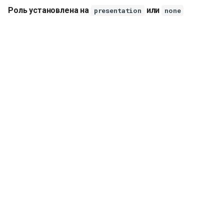
Роль установлена на
или
presentation
none