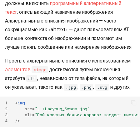
должны включить
программный альтернативный
текст
, описывающий назначение изображения.
Альтернативные описания изображений — часто
сокращаемые как «alt text» — дают пользователям AT
больше контекста об изображении и помогают им
лучше понять сообщение или намерение изображения.
Простые альтернативные описания с использованием
элементов
достигаются путем включения
<img>
атрибута
, независимо от типа файла, на который
alt
он указывает, такого как
,
,
и других.
.jpg
.png
.svg
1
<
img
2
src
=
"../Ladybug_Swarm.jpg"
3
alt
=
"Рой красных божьих коровок поедает листья
4
/>