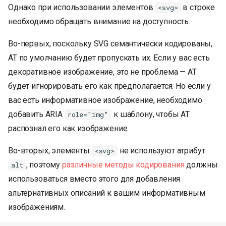
Однако при использовании элементов
в строке
<svg>
необходимо обращать внимание на доступность.
Во-первых, поскольку SVG семантически кодированы,
AT по умолчанию будет пропускать их. Если у вас есть
декоративное изображение, это не проблема — AT
будет игнорировать его как предполагается. Но если у
вас есть информативное изображение, необходимо
добавить ARIA
к шаблону, чтобы AT
role="img"
распознал его как изображение.
Во-вторых, элементы
не используют атрибут
<svg>
, поэтому
различные методы кодирования
должны
alt
использоваться вместо этого для добавления
альтернативных описаний к вашим информативным
изображениям.