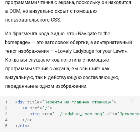
программами чтения с экрана, поскольку он находится
в DOM, но визуально скрыт с помощью
пользовательского CSS.
Из фрагмента кода видно, что «Navigate to the
homepage» — это заголовок обертки, а альтернативный
текст изображения — «Lovely Ladybugs for your Lawn».
Когда вы слушаете код логотипа с помощью
программы чтения с экрана, вы слышите как
визуальную, так и действующую составляющую,
переданные в одном изображении.
1
<
div
title
=
"Перейти на главную страницу"
>
2
<
a
href
=
"/"
>
3
<
img
src
=
"../Ladybug_Logo.png"
alt
=
"Прекрасн
4
</
a
>
5
</
div
>