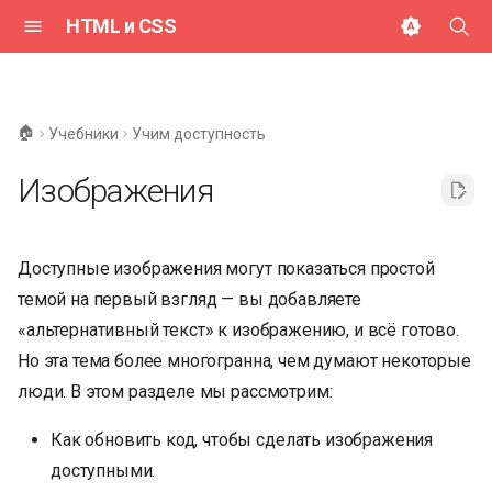
HTML и CSS
И
н
🏠
Учебники
Учим доступность
и
Изображения
ц
и
Доступные изображения могут показаться простой
а
темой на первый взгляд — вы добавляете
л
«альтернативный текст» к изображению, и всё готово.
и
Но эта тема более многогранна, чем думают некоторые
з
люди. В этом разделе мы рассмотрим:
а
Как обновить код, чтобы сделать изображения
ц
доступными.