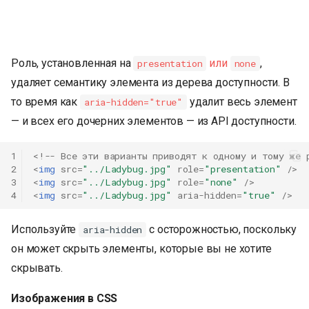
Роль, установленная на
или
,
presentation
none
удаляет семантику элемента из дерева доступности. В
то время как
удалит весь элемент
aria-hidden="true"
— и всех его дочерних элементов — из API доступности.
1
<!-- Все эти варианты приводят к одному и тому же 
2
<
img
src
=
"../Ladybug.jpg"
role
=
"presentation"
/>
3
<
img
src
=
"../Ladybug.jpg"
role
=
"none"
/>
4
<
img
src
=
"../Ladybug.jpg"
aria-hidden
=
"true"
/>
Используйте
с осторожностью, поскольку
aria-hidden
он может скрыть элементы, которые вы не хотите
скрывать.
Изображения в CSS