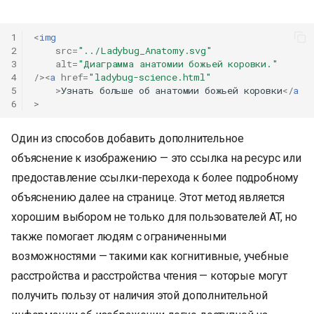
1
<
img
2
src
=
"../Ladybug_Anatomy.svg"
3
alt
=
"Диаграмма анатомии божьей коровки."
4
/><
a
href
=
"ladybug-science.html"
5
>
Узнать больше об анатомии божьей коровки
</
a
6
>
Один из способов добавить дополнительное
объяснение к изображению — это ссылка на ресурс или
предоставление ссылки-перехода к более подробному
объяснению далее на странице. Этот метод является
хорошим выбором не только для пользователей AT, но
также помогает людям с ограниченными
возможностями — такими как когнитивные, учебные
расстройства и расстройства чтения — которые могут
получить пользу от наличия этой дополнительной