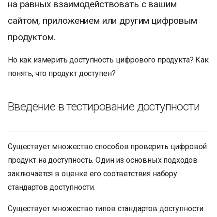
на равных взаимодействовать с вашим
и
сайтом, приложением или другим цифровым
я
продуктом.
п
Но как измерить доступность цифрового продукта? Как
о
понять, что продукт доступен?
и
с
Введение в тестирование доступности
к
а
Существует множество способов проверить цифровой
продукт на доступность. Один из основных подходов
заключается в оценке его соответствия набору
стандартов доступности.
Существует множество типов стандартов доступности.