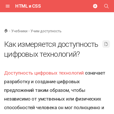
HTML и CSS
И
н
🏠
Учебники
Учим доступность
и
Как измеряется доступность
ц
цифровых технологий?
и
а
л
Доступность цифровых технологий
означает
разработку и создание цифровых
и
предложений таким образом, чтобы
з
независимо от умственных или физических
а
способностей человека он мог полноценно и
ц