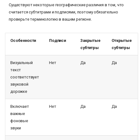
Существуют некоторые географические различия в том, что
считается субтитрами и подписями, поэтому обязательно
проверьте терминологию в вашем регионе.
Особенности
Подписи
Закрытые
Открытые
субтитры
субтитры
Визуальный
Нет
Да
Да
текст
соответствует
звуковой
дорожке
Включает
Нет
Да
Да
важные
фоновые
звуки