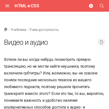
HTML и CSS
И
н
🏠
Учебники
Учим доступность
и
Видео и аудио
ц
и
Хотели ли вы когда-нибудь посмотреть прямую
а
трансляцию, но не могли найти наушники, поэтому
л
включили субтитры? Или, возможно, вы не совсем
и
поняли последние несколько тезисов из вашего
з
любимого подкаста, поэтому решили прочитать
транскрипт вместо этого? Если это так, то вы, вероятно,
а
понимаете важность и удобство наличия
ц
альтернативных способов доступа к аудио- и