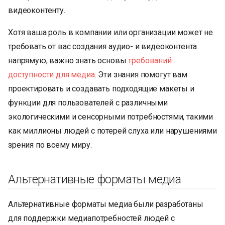
и
видеоконтенту.
я
Хотя ваша роль в компании или организации может не
п
требовать от вас создания аудио- и видеоконтента
напрямую, важно знать основы
требований
о
доступности для медиа
. Эти знания помогут вам
и
проектировать и создавать подходящие макеты и
с
функции для пользователей с различными
к
экологическими и сенсорными потребностями, такими
как миллионы людей с потерей слуха или нарушениями
а
зрения по всему миру.
Альтернативные форматы медиа
Альтернативные форматы медиа были разработаны
для поддержки медиапотребностей людей с