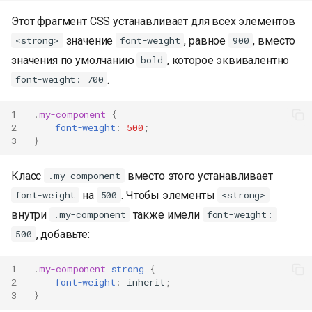
Этот фрагмент CSS устанавливает для всех элементов
значение
, равное
, вместо
<strong>
font-weight
900
значения по умолчанию
, которое эквивалентно
bold
.
font-weight: 700
1
.
my-component
{
2
font-weight
:
500
;
3
}
Класс
вместо этого устанавливает
.my-component
на
. Чтобы элементы
font-weight
500
<strong>
внутри
также имели
.my-component
font-weight:
, добавьте:
500
1
.
my-component
strong
{
2
font-weight
:
inherit
;
3
}