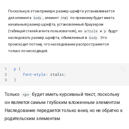
Поскольку в этом примере размер шрифта устанавливается
для элемента
, элемент
по-прежнему будет иметь
body
html
начальный размер шрифта, установленный браузером
(таблицей стилей агента пользователя), но
и
будут
article
p
наследовать размер шрифта, объявленный в
. Это
body
происходит потому, что наследование распространяется
только по нисходящей.
1
p
{
2
font-style
:
italic
;
3
}
Только
будет иметь курсивный текст, поскольку
<p>
он является самым глубоким вложенным элементом.
Наследование передается только вниз, но не обратно к
родительским элементам.