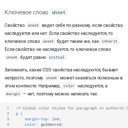
Ключевое слово
unset
Свойство
ведет себя по-разному, если свойство
unset
наследуется или нет. Если свойство наследуется, то
ключевое слово
будет таким же, как
.
unset
inherit
Если свойство не наследуется, то ключевое слово
будет равно
.
unset
initial
Запомнить, какие CSS-свойства наследуются, бывает
непросто, поэтому
может оказаться полезным в
unset
этом контексте. Например,
наследуется, а
color
— нет, поэтому можно написать так:
margin
 1
/* Global color styles for paragraph in authored 
 2
p
{
 3
margin-top
:
2
em
;
 4
color
:
goldenrod
;