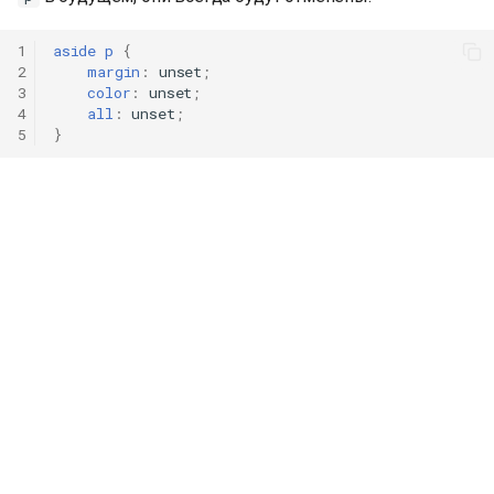
1
aside
p
{
2
margin
:
unset
;
3
color
:
unset
;
4
all
:
unset
;
5
}