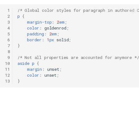
 1
/* Global color styles for paragraph in authored 
 2
p
{
 3
margin-top
:
2
em
;
 4
color
:
goldenrod
;
 5
padding
:
2
em
;
 6
border
:
1
px
solid
;
 7
}
 8
 9
/* Not all properties are accounted for anymore *
10
aside
p
{
11
margin
:
unset
;
12
color
:
unset
;
13
}