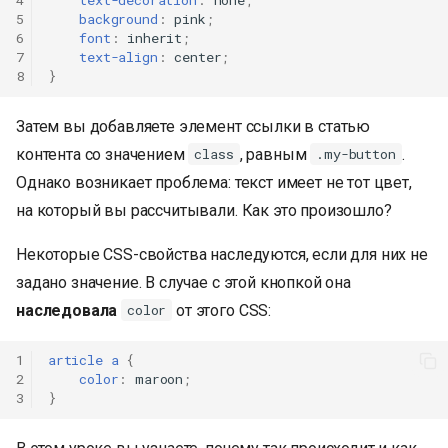
4
text-decoration
:
none
;
5
background
:
pink
;
6
font
:
inherit
;
7
text-align
:
center
;
8
}
Затем вы добавляете элемент ссылки в статью
контента со значением
, равным
.
class
.my-button
Однако возникает проблема: текст имеет не тот цвет,
на который вы рассчитывали. Как это произошло?
Некоторые CSS-свойства наследуются, если для них не
задано значение. В случае с этой кнопкой она
наследовала
от этого CSS:
color
1
article
a
{
2
color
:
maroon
;
3
}