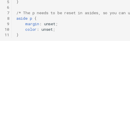
 5
}
 6
 7
/* The p needs to be reset in asides, so you can 
 8
aside
p
{
 9
margin
:
unset
;
10
color
:
unset
;
11
}