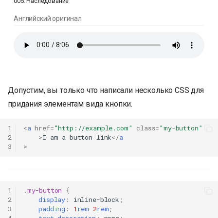
005: Наследование
и
Английский оригинал
я
п
о
и
Допустим, вы только что написали несколько CSS для
с
придания элементам вида кнопки.
к
1
<
a
href
=
"http://example.com"
class
=
"my-button"
а
2
>
I am a button link
</
a
3
>
1
.
my-button
{
2
display
:
inline-block
;
3
padding
:
1
rem
2
rem
;