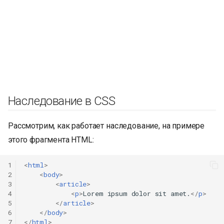
Наследование в CSS
Рассмотрим, как работает наследование, на примере
этого фрагмента HTML:
1
<
html
>
2
<
body
>
3
<
article
>
4
<
p
>
Lorem ipsum dolor sit amet.
</
p
>
5
</
article
>
6
</
body
>
7
</
html
>