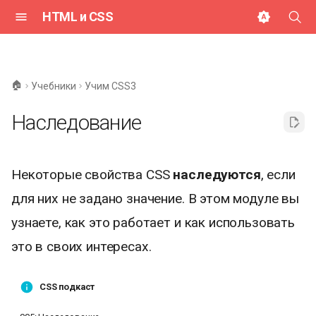
HTML и CSS
И
н
🏠
Учебники
Учим CSS3
и
Наследование
ц
и
Некоторые свойства CSS
наследуются
, если
а
для них не задано значение. В этом модуле вы
л
узнаете, как это работает и как использовать
и
это в своих интересах.
з
а
CSS подкаст
ц