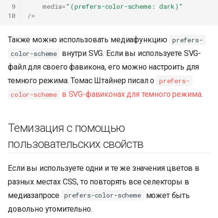
 9
media
=
"(prefers-color-scheme: dark)"
10
/>
Также можно использовать медиафункцию
prefers-
внутри SVG. Если вы используете SVG-
color-scheme
файл для своего фавикона, его можно настроить для
темного режима. Томас Штайнер писал о
prefers-
в SVG-фавиконах для темного режима
.
color-scheme
Темизация с помощью
пользовательских свойств
Если вы используете одни и те же значения цветов в
разных местах CSS, то повторять все селекторы в
медиазапросе
может быть
prefers-color-scheme
довольно утомительно.