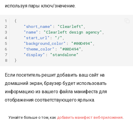
используя пары ключ/значение.
1
{
2
"short_name"
:
"Clearleft"
,
3
"name"
:
"Clearleft design agency"
,
4
"start_url"
:
"/"
,
5
"background_color"
:
"#00D494"
,
6
"theme_color"
:
"#00D494"
,
7
"display"
:
"standalone"
8
}
Если посетитель решит добавить ваш сайт на
домашний экран, браузер будет использовать
информацию из вашего файла манифеста для
отображения соответствующего ярлыка.
Узнайте больше о том, как
добавить манифест веб-приложения
.