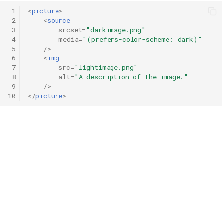
 1
<
picture
>
 2
<
source
 3
srcset
=
"darkimage.png"
 4
media
=
"(prefers-color-scheme: dark)"
 5
/>
 6
<
img
 7
src
=
"lightimage.png"
 8
alt
=
"A description of the image."
 9
/>
10
</
picture
>