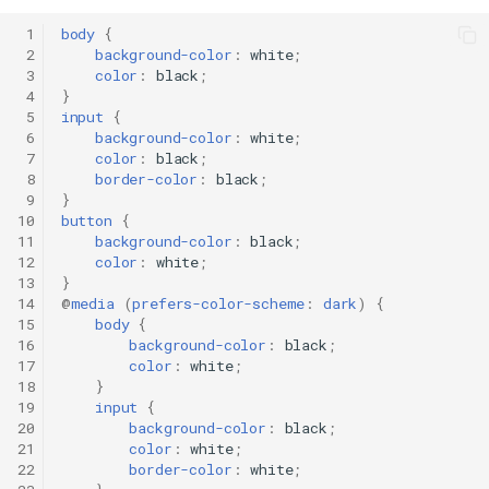
 1
body
{
 2
background-color
:
white
;
 3
color
:
black
;
 4
}
 5
input
{
 6
background-color
:
white
;
 7
color
:
black
;
 8
border-color
:
black
;
 9
}
10
button
{
11
background-color
:
black
;
12
color
:
white
;
13
}
14
@
media
(
prefers-color-scheme
:
dark
)
{
15
body
{
16
background-color
:
black
;
17
color
:
white
;
18
}
19
input
{
20
background-color
:
black
;
21
color
:
white
;
22
border-color
:
white
;