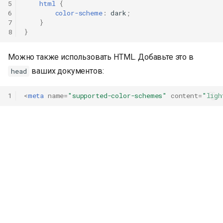
5
html
{
6
color-scheme
:
dark
;
7
}
8
}
Можно также использовать HTML. Добавьте это в
ваших документов:
head
1
<
meta
name
=
"supported-color-schemes"
content
=
"ligh