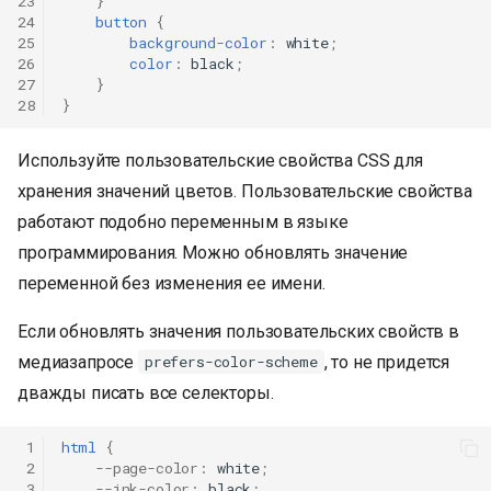
23
}
24
button
{
25
background-color
:
white
;
26
color
:
black
;
27
}
28
}
Используйте пользовательские свойства CSS для
хранения значений цветов. Пользовательские свойства
работают подобно переменным в языке
программирования. Можно обновлять значение
переменной без изменения ее имени.
Если обновлять значения пользовательских свойств в
медиазапросе
, то не придется
prefers-color-scheme
дважды писать все селекторы.
 1
html
{
 2
--page-color
:
white
;
 3
--ink-color
:
black
;