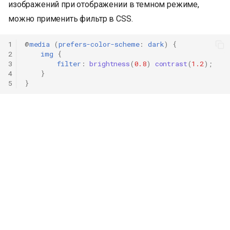
изображений при отображении в темном режиме,
можно применить фильтр в CSS.
1
@
media
(
prefers-color-scheme
:
dark
)
{
2
img
{
3
filter
:
brightness
(
0.8
)
contrast
(
1.2
);
4
}
5
}