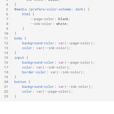
 4
}
 5
@
media
(
prefers-color-scheme
:
dark
)
{
 6
html
{
 7
--page-color
:
black
;
 8
--ink-color
:
white
;
 9
}
10
}
11
body
{
12
background-color
:
var
(
--page-color
);
13
color
:
var
(
--ink-color
);
14
}
15
input
{
16
background-color
:
var
(
--page-color
);
17
color
:
var
(
--ink-color
);
18
border-color
:
var
(
--ink-color
);
19
}
20
button
{
21
background-color
:
var
(
--ink-color
);
22
color
:
var
(
--page-color
);
23
}