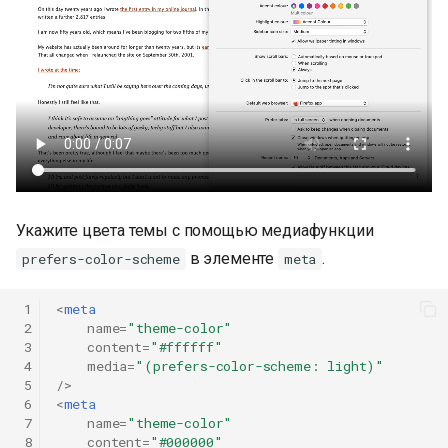
Укажите цвета темы с помощью медиафункции
в элементе
.
prefers-color-scheme
meta
 1
<
meta
 2
name
=
"theme-color"
 3
content
=
"#ffffff"
 4
media
=
"(prefers-color-scheme: light)"
 5
/>
 6
<
meta
 7
name
=
"theme-color"
 8
content
=
"#000000"