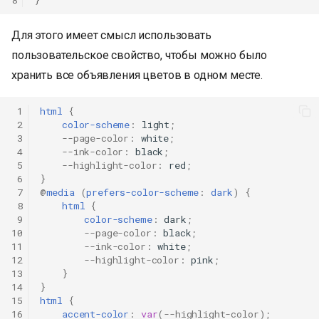
Для этого имеет смысл использовать
пользовательское свойство, чтобы можно было
хранить все объявления цветов в одном месте.
 1
html
{
 2
color-scheme
:
light
;
 3
--page-color
:
white
;
 4
--ink-color
:
black
;
 5
--highlight-color
:
red
;
 6
}
 7
@
media
(
prefers-color-scheme
:
dark
)
{
 8
html
{
 9
color-scheme
:
dark
;
10
--page-color
:
black
;
11
--ink-color
:
white
;
12
--highlight-color
:
pink
;
13
}
14
}
15
html
{
16
accent-color
:
var
(
--highlight-color
);