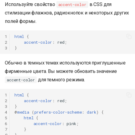
Используйте свойство
в CSS для
accent-color
стилизации флажков, радиокнопок и некоторых других
полей формы.
1
html
{
2
accent-color
:
red
;
3
}
Обычно в темных темах используются приглушенные
фирменные цвета. Вы можете обновить значение
для темного режима.
accent-color
1
html
{
2
accent-color
:
red
;
3
}
4
@
media
(
prefers-color-scheme
:
dark
)
{
5
html
{
6
accent-color
:
pink
;
7
}
8
}