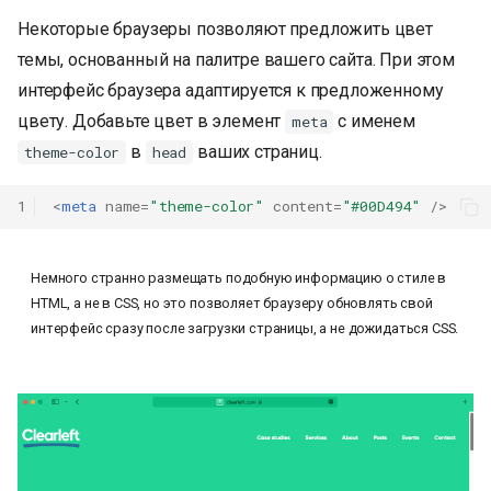
и
Некоторые браузеры позволяют предложить цвет
я
темы, основанный на палитре вашего сайта. При этом
интерфейс браузера адаптируется к предложенному
п
цвету. Добавьте цвет в элемент
с именем
meta
о
в
ваших страниц.
theme-color
head
и
1
<
meta
name
=
"theme-color"
content
=
"#00D494"
/>
с
к
Немного странно размещать подобную информацию о стиле в
а
HTML, а не в CSS, но это позволяет браузеру обновлять свой
интерфейс сразу после загрузки страницы, а не дожидаться CSS.