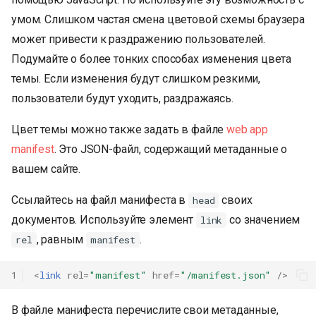
умом. Слишком частая смена цветовой схемы браузера
может привести к раздражению пользователей.
Подумайте о более тонких способах изменения цвета
темы. Если изменения будут слишком резкими,
пользователи будут уходить, раздражаясь.
Цвет темы можно также задать в файле
web app
manifest
. Это JSON-файл, содержащий метаданные о
вашем сайте.
Ссылайтесь на файл манифеста в
своих
head
документов. Используйте элемент
со значением
link
, равным
.
rel
manifest
1
<
link
rel
=
"manifest"
href
=
"/manifest.json"
/>
В файле манифеста перечислите свои метаданные,