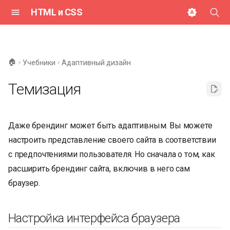
HTML и CSS
И
н
🏠
Учебники
Адаптивный дизайн
и
Темизация
ц
и
Даже брендинг может быть адаптивным. Вы можете
а
настроить представление своего сайта в соответствии
л
с предпочтениями пользователя. Но сначала о том, как
и
расширить брендинг сайта, включив в него сам
з
браузер.
а
Настройка интерфейса браузера
ц