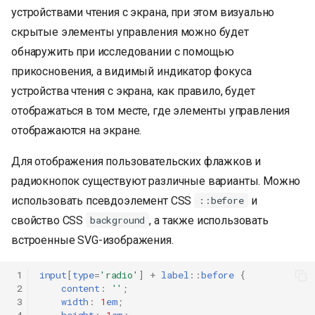
устройствами чтения с экрана, при этом визуально
скрытые элементы управления можно будет
обнаружить при исследовании с помощью
прикосновения, а видимый индикатор фокуса
устройства чтения с экрана, как правило, будет
отображаться в том месте, где элементы управления
отображаются на экране.
Для отображения пользовательских флажков и
радиокнопок существуют различные варианты. Можно
использовать псевдоэлемент CSS
и
::before
свойство CSS
, а также использовать
background
встроенные SVG-изображения.
 1
input
[
type
=
'radio'
]
+
label
::
before
{
 2
content
:
''
;
 3
width
:
1
em
;