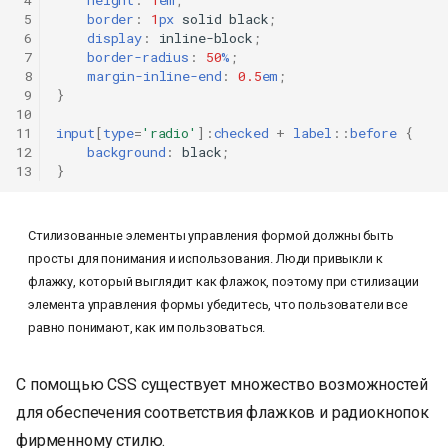
 4
height
:
1
em
;
 5
border
:
1
px
solid
black
;
 6
display
:
inline-block
;
 7
border-radius
:
50
%
;
 8
margin-inline-end
:
0.5
em
;
 9
}
10
11
input
[
type
=
'radio'
]
:
checked
+
label
::
before
{
12
background
:
black
;
13
}
Стилизованные элементы управления формой должны быть
просты для понимания и использования. Люди привыкли к
флажку, который выглядит как флажок, поэтому при стилизации
элемента управления формы убедитесь, что пользователи все
равно понимают, как им пользоваться.
С помощью CSS существует множество возможностей
для обеспечения соответствия флажков и радиокнопок
фирменному стилю.