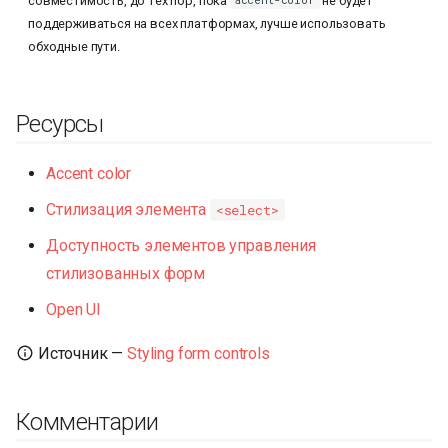
совместимость, до тех пор, пока
не будет
accent-color
поддерживаться на всех платформах, лучше использовать
обходные пути.
Ресурсы
Accent color
Стилизация элемента
<select>
Доступность элементов управления
стилизованных форм
Open UI
Источник —
Styling form controls
Комментарии