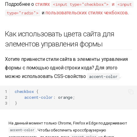
Подробнее о
стилях
и
<input type="checkbox">
<input
и
пользовательских стилях чекбоксов
.
type="radio">
Как использовать цвета сайта для
элементов управления формы
Хотите привнести стили сайта в элементы управления
формы с помощью одной строки кода? Для этого
можно использовать CSS-свойство
.
accent-color
1
checkbox
{
2
accent-color
:
orange
;
3
}
На данный момент только Chrome, Firefox и Edge поддерживают
. Чтобы обеспечить кроссбраузерную
accent-color