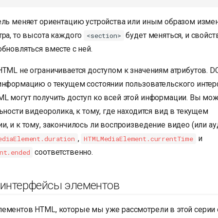
ель меняет ориентацию устройства или иным образом изме
тра, то высота каждого
будет меняться, и свойс
<section>
бновляться вместе с ней.
HTML не ограничивается доступом к значениям атрибутов. 
информацию о текущем состоянии пользовательского интерф
L могут получить доступ ко всей этой информации. Вы мож
ьности видеоролика, к тому, где находится вид в текущем
и, и к тому, закончилось ли воспроизведение видео (или а
,
и
ediaElement.duration
HTMLMediaElement.currentTime
соответственно.
nt.ended
 интерфейсы элементов
ементов HTML, которые мы уже рассмотрели в этой серии с