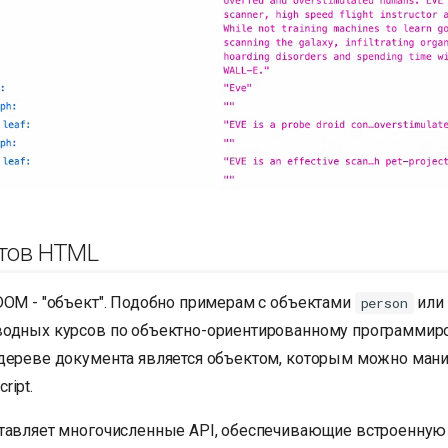
нтов HTML
DOM - "объект". Подобно примерам с объектами
или
person
одных курсов по объектно-ориентированному программир
дереве документа является объектом, которым можно мани
ript.
тавляет многочисленные API, обеспечивающие встроенну