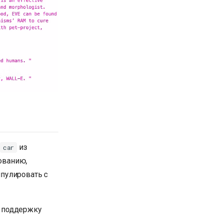
из
car
ованию,
пулировать с
ю поддержку