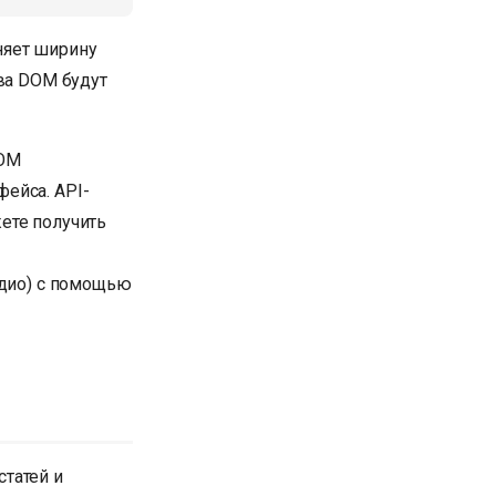
няет ширину
тва DOM будут
DOM
ейса. API-
ете получить
удио) с помощью
татей и