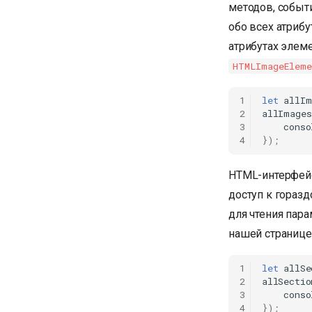
методов, событ
обо всех атрибу
атрибутах элем
HTMLImageEleme
1
let
allIm
2
allImages
3
conso
4
});
HTML-интерфейс
доступ к гораз
для чтения пар
нашей странице
1
let
allSe
2
allSectio
3
conso
4
});