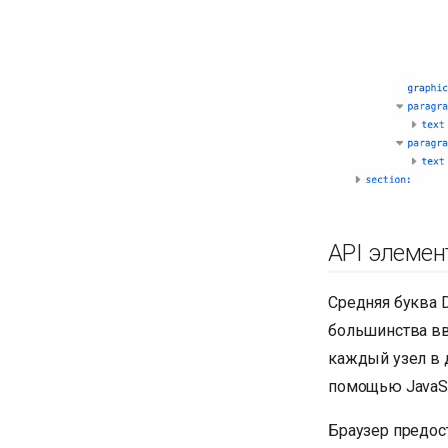
API элеме
Средняя буква 
большинства вв
каждый узел в 
помощью JavaSc
Браузер предос