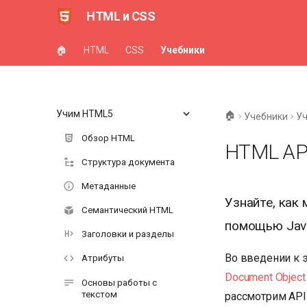
HTML и CSS
🏠
HTML
CSS
Учебники
Учим HTML5
🏠
Учебники
У
Обзор HTML
HTML AP
Структура документа
Метаданные
Узнайте, как
Семантический HTML
помощью Java
Заголовки и разделы
Во введении к э
Атрибуты
Document Object
Основы работы с
текстом
рассмотрим API