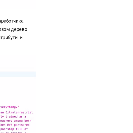
зработчика
азом дерево
атрибуты и