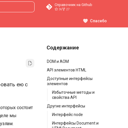
Справочник на Github
36
27
ция поиска
Спасибо
Содержание
DOM и AOM
API элементов HTML
Доступные интерфейсы
овать ею с
элементов
Избыточные методы и
свойства API
Другие интерфейсы
которых состоит
Интерфейс node
зделе мы
узлам.
Интерфейсы Document и