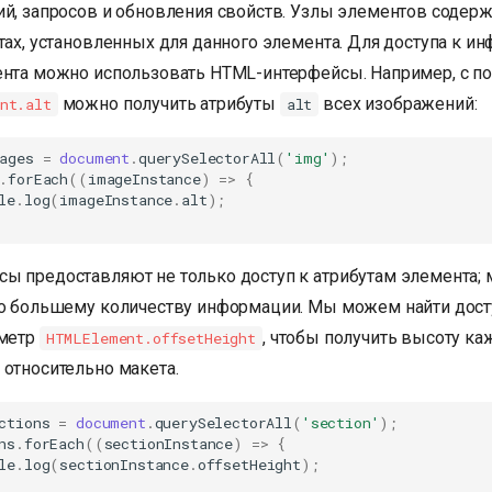
ий, запросов и обновления свойств. Узлы элементов соде
тах, установленных для данного элемента. Для доступа к и
ента можно использовать HTML-интерфейсы. Например, с 
можно получить атрибуты
всех изображений:
nt.alt
alt
ages
=
document
.
querySelectorAll
(
'img'
);
.
forEach
((
imageInstance
)
=>
{
le
.
log
(
imageInstance
.
alt
);
ы предоставляют не только доступ к атрибутам элемента;
до большему количеству информации. Мы можем найти дос
аметр
, чтобы получить высоту ка
HTMLElement.offsetHeight
 относительно макета.
ctions
=
document
.
querySelectorAll
(
'section'
);
ns
.
forEach
((
sectionInstance
)
=>
{
le
.
log
(
sectionInstance
.
offsetHeight
);