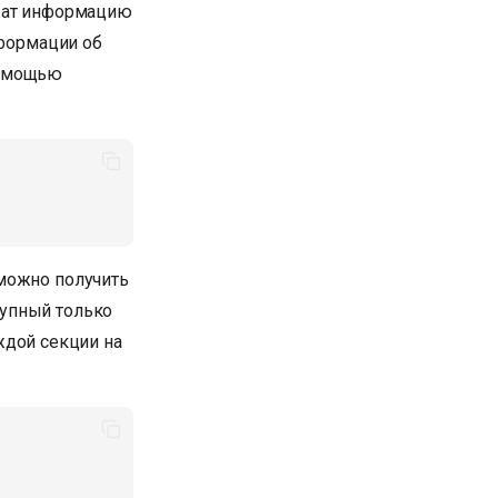
ржат информацию
нформации об
помощью
 можно получить
тупный только
ждой секции на