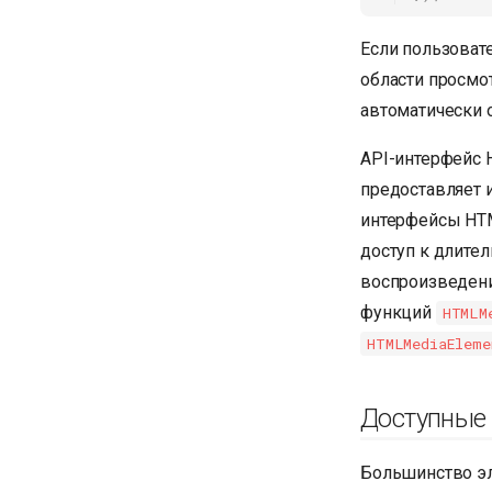
Если пользоват
области просмо
автоматически о
API-интерфейс 
предоставляет 
интерфейсы HTM
доступ к длител
воспроизведени
функций
HTMLM
HTMLMediaEleme
Доступные
Большинство эл