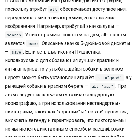
При использовании изображений для иконографии,
поскольку атрибут
обеспечивает доступное имя,
alt
передавайте смысл пиктограммы, а не описание
изображения. Например, атрибут alt значка лупы —
. У пиктограммы, похожей на дом, alt-текстом
search
является
. Описание значка 5-дюймовой дискеты
home
—
. Если есть две иконки Пушистика,
save
используемые для обозначения лучших практик и
антипаттернов, то у улыбающейся собаки в зеленом
берете может быть установлен атрибут
, а у
alt="good"
рычащей собаки в красном берете —
. При
alt="bad"
этом следует использовать только стандартную
иконографию, а при использовании нестандартных
пиктограмм, таких как "хороший" и "плохой" пушистик,
включать легенду и гарантировать, что пиктограммы
не являются единственным способом расшифровки