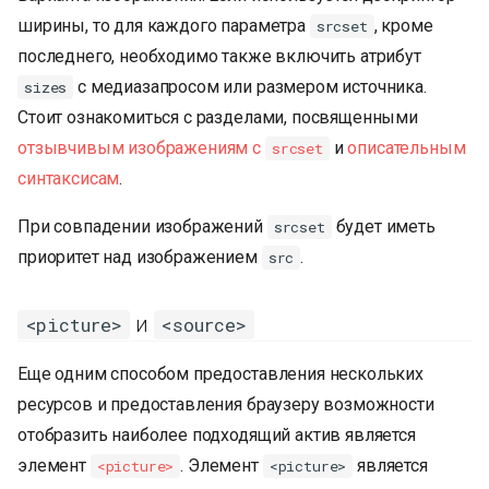
ширины, то для каждого параметра
, кроме
srcset
последнего, необходимо также включить атрибут
с медиазапросом или размером источника.
sizes
Стоит ознакомиться с разделами, посвященными
отзывчивым изображениям с
и
описательным
srcset
синтаксисам
.
При совпадении изображений
будет иметь
srcset
приоритет над изображением
.
src
и
<picture>
<source>
Еще одним способом предоставления нескольких
ресурсов и предоставления браузеру возможности
отобразить наиболее подходящий актив является
элемент
. Элемент
является
<picture>
<picture>