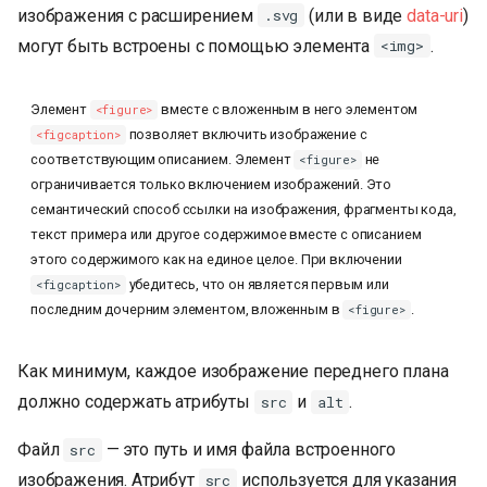
изображения с расширением
(или в виде
data-uri
)
.svg
могут быть встроены с помощью элемента
.
<img>
Элемент
вместе с вложенным в него элементом
<figure>
позволяет включить изображение с
<figcaption>
соответствующим описанием. Элемент
не
<figure>
ограничивается только включением изображений. Это
семантический способ ссылки на изображения, фрагменты кода,
текст примера или другое содержимое вместе с описанием
этого содержимого как на единое целое. При включении
убедитесь, что он является первым или
<figcaption>
последним дочерним элементом, вложенным в
.
<figure>
Как минимум, каждое изображение переднего плана
должно содержать атрибуты
и
.
src
alt
Файл
— это путь и имя файла встроенного
src
изображения. Атрибут
используется для указания
src