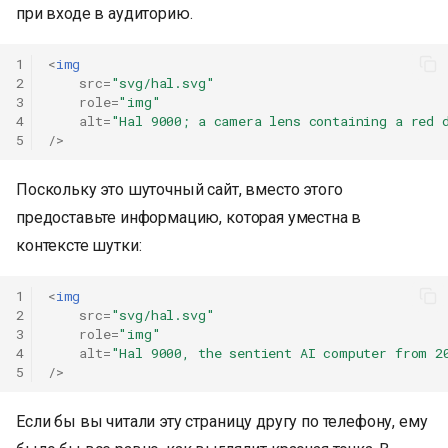
при входе в аудиторию.
1
<
img
2
src
=
"svg/hal.svg"
3
role
=
"img"
4
alt
=
"Hal 9000; a camera lens containing a red 
5
/>
Поскольку это шуточный сайт, вместо этого
предоставьте информацию, которая уместна в
контексте шутки:
1
<
img
2
src
=
"svg/hal.svg"
3
role
=
"img"
4
alt
=
"Hal 9000, the sentient AI computer from 2
5
/>
Если бы вы читали эту страницу другу по телефону, ему