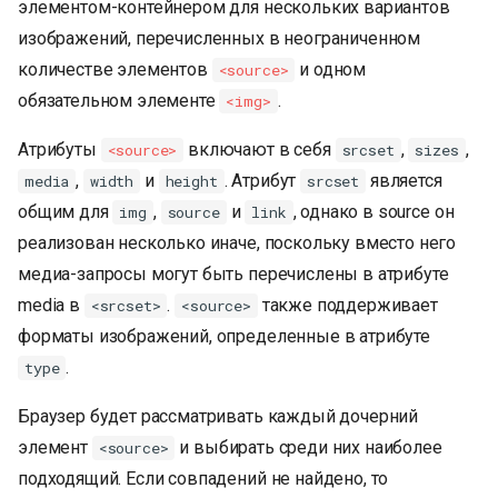
элементом-контейнером для нескольких вариантов
изображений, перечисленных в неограниченном
количестве элементов
и одном
<source>
обязательном элементе
.
<img>
Атрибуты
включают в себя
,
,
<source>
srcset
sizes
,
и
. Атрибут
является
media
width
height
srcset
общим для
,
и
, однако в source он
img
source
link
реализован несколько иначе, поскольку вместо него
медиа-запросы могут быть перечислены в атрибуте
media в
.
также поддерживает
<srcset>
<source>
форматы изображений, определенные в атрибуте
.
type
Браузер будет рассматривать каждый дочерний
элемент
и выбирать среди них наиболее
<source>
подходящий. Если совпадений не найдено, то