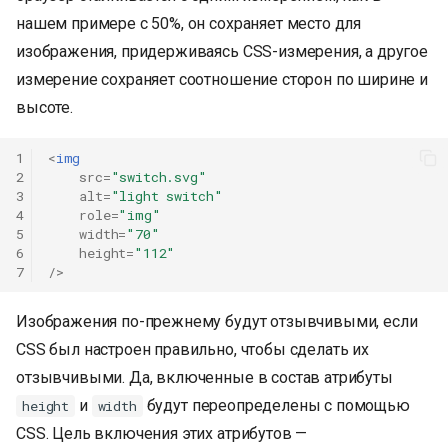
нашем примере с 50%, он сохраняет место для
изображения, придерживаясь CSS-измерения, а другое
измерение сохраняет соотношение сторон по ширине и
высоте.
1
<
img
2
src
=
"switch.svg"
3
alt
=
"light switch"
4
role
=
"img"
5
width
=
"70"
6
height
=
"112"
7
/>
Изображения по-прежнему будут отзывчивыми, если
CSS был настроен правильно, чтобы сделать их
отзывчивыми. Да, включенные в состав атрибуты
и
будут переопределены с помощью
height
width
CSS. Цель включения этих атрибутов —