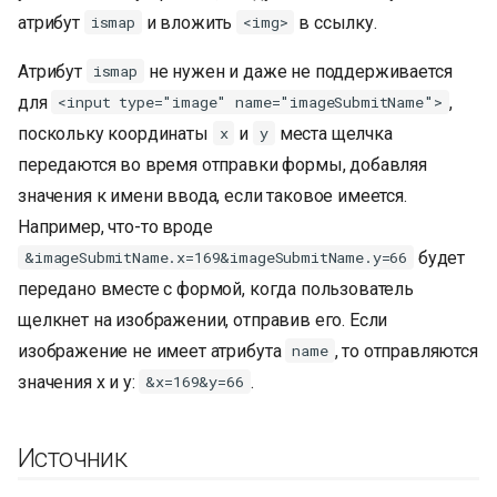
атрибут
и вложить
в ссылку.
ismap
<img>
Атрибут
не нужен и даже не поддерживается
ismap
для
,
<input type="image" name="imageSubmitName">
поскольку координаты
и
места щелчка
x
y
передаются во время отправки формы, добавляя
значения к имени ввода, если таковое имеется.
Например, что-то вроде
будет
&imageSubmitName.x=169&imageSubmitName.y=66
передано вместе с формой, когда пользователь
щелкнет на изображении, отправив его. Если
изображение не имеет атрибута
, то отправляются
name
значения x и y:
.
&x=169&y=66
Источник