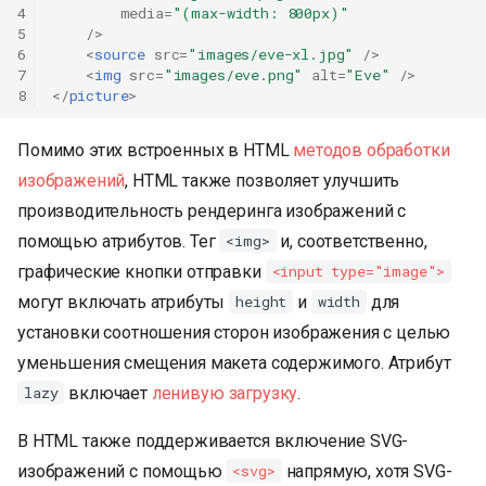
4
media
=
"(max-width: 800px)"
5
/>
6
<
source
src
=
"images/eve-xl.jpg"
/>
7
<
img
src
=
"images/eve.png"
alt
=
"Eve"
/>
8
</
picture
>
Помимо этих встроенных в HTML
методов обработки
изображений
, HTML также позволяет улучшить
производительность рендеринга изображений с
помощью атрибутов. Тег
и, соответственно,
<img>
графические кнопки отправки
<input type="image">
могут включать атрибуты
и
для
height
width
установки соотношения сторон изображения с целью
уменьшения смещения макета содержимого. Атрибут
включает
ленивую загрузку
.
lazy
В HTML также поддерживается включение SVG-
изображений с помощью
напрямую, хотя SVG-
<svg>