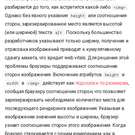
разбирается до того, как встретится какой-либо
.
<img>
Однако без явного указания
или соотношения
height
сторон, зарезервированное место является высотой
(или шириной) текста
. Поскольку большинство
alt
разработчиков указывают только ширину, получение и
отрисовка изображений приводит к кумулятивному
сдвигу макета, что вредит web vitals. Для решения этой
проблемы браузеры поддерживают соотношение
сторон изображения. Включение атрибутов
и
height
в
действует как
подсказки по размерам
,
width
<img>
сообщая браузеру соотношение сторон, что позволяет
зарезервировать необходимое количество места для
последующего рендеринга изображения. Указывая в
изображении значения высоты и ширины, браузер
узнает соотношение сторон этого изображения. Когда
браузер сталкивается с одним измерением, как в