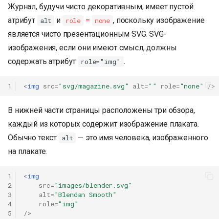
Журнал, будучи чисто декоративным, имеет пустой
атрибут
и
=
, поскольку изображение
alt
role
none
является чисто презентационным SVG. SVG-
изображения, если они имеют смысл, должны
содержать атрибут
.
role="img"
1
<
img
src
=
"svg/magazine.svg"
alt
=
""
role
=
"none"
/>
В нижней части страницы расположены три обзора,
каждый из которых содержит изображение плаката.
Обычно текст
— это имя человека, изображенного
alt
на плакате.
1
<
img
2
src
=
"images/blender.svg"
3
alt
=
"Blendan Smooth"
4
role
=
"img"
5
/>