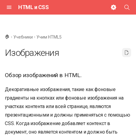
HTML и CSS
И
н
🏠
Учебники
Учим HTML5
и
Изображения
ц
и
Обзор изображений в HTML.
а
л
Декоративные изображения, такие как фоновые
и
градиенты на кнопках или фоновые изображения на
участках контента или всей странице, являются
з
презентационными и должны применяться с помощью
а
CSS. Когда изображение добавляет контекст в
ц
документ, оно является контентом и должно быть