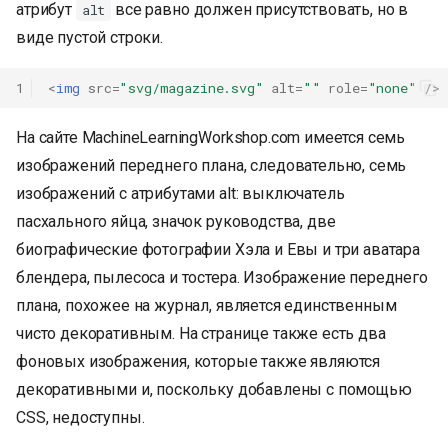
атрибут
все равно должен присутствовать, но в
alt
виде пустой строки.
1
<
img
src
=
"svg/magazine.svg"
alt
=
""
role
=
"none"
/>
На сайте MachineLearningWorkshop.com имеется семь
изображений переднего плана, следовательно, семь
изображений с атрибутами alt: выключатель
пасхального яйца, значок руководства, две
биографические фотографии Хэла и Евы и три аватара
блендера, пылесоса и тостера. Изображение переднего
плана, похожее на журнал, является единственным
чисто декоративным. На странице также есть два
фоновых изображения, которые также являются
декоративными и, поскольку добавлены с помощью
CSS, недоступны.