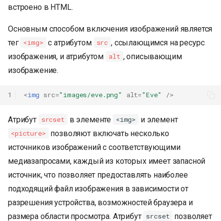
встроено в HTML.
и
я
Основным способом включения изображений является
тег
с атрибутом
, ссылающимся на ресурс
<img>
src
п
изображения, и атрибутом
, описывающим
alt
о
изображение.
и
1
<
img
src
=
"images/eve.png"
alt
=
"Eve"
/>
с
к
Атрибут
в элементе
и элемент
srcset
<img>
а
позволяют включать несколько
<picture>
источников изображений с соответствующими
медиазапросами, каждый из которых имеет запасной
источник, что позволяет предоставлять наиболее
подходящий файл изображения в зависимости от
разрешения устройства, возможностей браузера и
размера области просмотра. Атрибут
позволяет
srcset