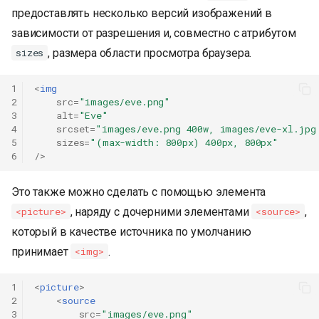
предоставлять несколько версий изображений в
зависимости от разрешения и, совместно с атрибутом
, размера области просмотра браузера.
sizes
1
<
img
2
src
=
"images/eve.png"
3
alt
=
"Eve"
4
srcset
=
"images/eve.png 400w, images/eve-xl.jpg
5
sizes
=
"(max-width: 800px) 400px, 800px"
6
/>
Это также можно сделать с помощью элемента
, наряду с дочерними элементами
,
<picture>
<source>
который в качестве источника по умолчанию
принимает
.
<img>
1
<
picture
>
2
<
source
3
src
=
"images/eve.png"