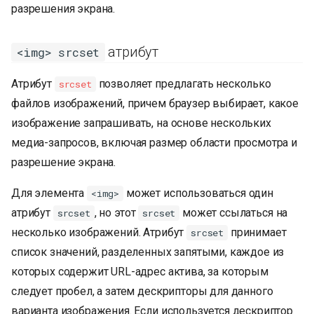
разрешения экрана.
атрибут
<img> srcset
Атрибут
позволяет предлагать несколько
srcset
файлов изображений, причем браузер выбирает, какое
изображение запрашивать, на основе нескольких
медиа-запросов, включая размер области просмотра и
разрешение экрана.
Для элемента
может использоваться один
<img>
атрибут
, но этот
может ссылаться на
srcset
srcset
несколько изображений. Атрибут
принимает
srcset
список значений, разделенных запятыми, каждое из
которых содержит URL-адрес актива, за которым
следует пробел, а затем дескрипторы для данного
варианта изображения. Если используется дескриптор