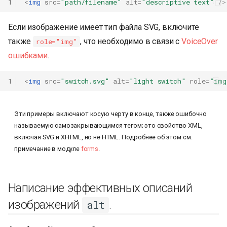
1
<
img
src
=
"path/filename"
alt
=
"descriptive text"
/>
Если изображение имеет тип файла SVG, включите
также
, что необходимо в связи с
VoiceOver
role="img"
ошибками
.
1
<
img
src
=
"switch.svg"
alt
=
"light switch"
role
=
"img
Эти примеры включают косую черту в конце, также ошибочно
называемую самозакрывающимся тегом; это свойство XML,
включая SVG и XHTML, но не HTML. Подробнее об этом см.
примечание в модуле
forms
.
Написание эффективных описаний
изображений
.
alt