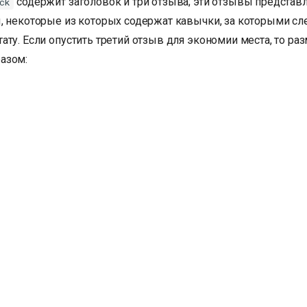
содержит заголовок и три отзыва; эти отзывы представ
ck
, некоторые из которых содержат кавычки, за которыми сле
ту. Если опустить третий отзыв для экономии места, то ра
азом: