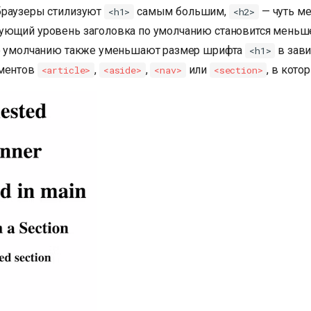
браузеры стилизуют
самым большим,
— чуть м
<h1>
<h2>
ющий уровень заголовка по умолчанию становится меньше
по умолчанию также уменьшают размер шрифта
в зави
<h1>
ементов
,
,
или
, в кото
<article>
<aside>
<nav>
<section>