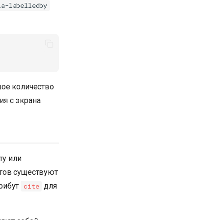
ia-labelledby
шое количество
я с экрана.
ту или
нтов существуют
трибут
для
cite