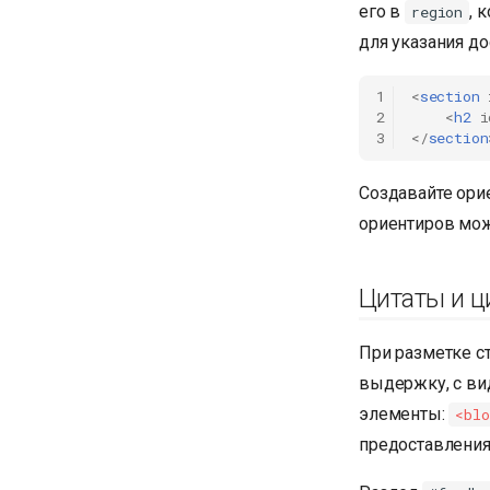
его в
, 
region
для указания до
1
<
section
2
<
h2
i
3
</
section
Создавайте ори
ориентиров мож
Цитаты и ц
При разметке ст
выдержку, с ви
элементы:
<blo
предоставления