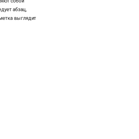
ляют собой
дует абзац,
зметка выглядит