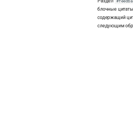
Раздел
#feedba
блочные цитаты
содержащий цита
следующим обр