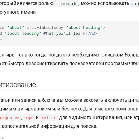
который является ролью
, можно использовать
landmark
ar
ступного имени:
id
=
"about"
aria-labelledby
=
"about_heading"
>
d
=
"about_heading"
>
What you'll learn
</
h2
>
>
ентиры только тогда, когда это необходимо. Слишком боль
ет быстро дезориентировать пользователей программ чтени
итирование
атьи или записи в блоге вы можете захотеть включить цита
димым цитированием или без него. Для этих трех компоне
,
и
для видимого цитирования, или а
ckquote>
<q>
<cite>
 дополнительной информации для поиска.