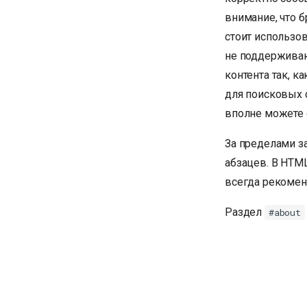
внимание, что б
стоит использо
не поддерживаю
контента так, 
для поисковых с
вполне можете о
За пределами з
абзацев. В HTM
всегда рекомен
Раздел
#about