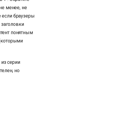
не менее, не
е если браузеры
 заголовки
нтент понятным
 (которыми
 из серии
телен, но