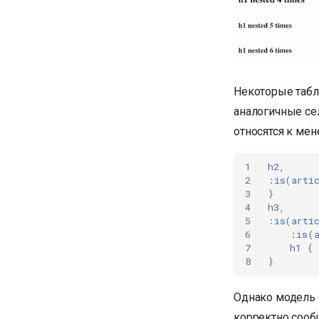
Некоторые табл
аналогичные се
относятся к ме
1
h2
,
2
:
is
(
arti
3
}
4
h3
,
5
:
is
(
arti
6
:
is
(
7
h1
{
8
}
Однако модель о
корректно сообщ