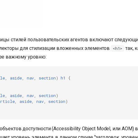
ицы стилей пользовательских агентов включают следующи
лекторы для стилизации вложенных элементов
так, 
<h1>
нее важному уровню:
cle
,
aside
,
nav
,
section
)
h1
{
cle
,
aside
,
nav
,
section
)
article
,
aside
,
nav
,
section
)
бъектов доступности (Accessibility Object Model, или AOM) 
ает уровень элемента, в данном случае "заголовок, уровень