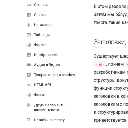
Ссылки
В этом разделе
Затем мы обсуд
Списки
текста, такие к
Навигация
Таблицы
Заголовки,
Формы
Изображения
Существует шес
, причем
<h6>
Аудио и Видео
разработчикам 
Template, slot и shadow
структуры доку
HTML API
функции структ
Фокус
заголовки в ка
заголовкам с 
Другие элементы
инлайн-текста
и структуриров
приветствуется.
Details и summary