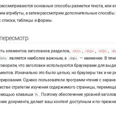
 рассматриваются основные способы разметки текста, или е
им атрибуты, а затем рассмотрим дополнительные способы
ак списки, таблицы и формы.
 пересмотр
ть элементов заголовков разделов,
,
,
,
<h1>
<h2>
<h3>
<h
является наиболее важным, а
— наименее. В тече
<h1>
<h6>
говорили, что заголовки используются браузерами для выд
ментов. Изначально это было целью, но браузеры так и не 
урирования. Однако пользователи программ чтения с экран
честве стратегии изучения содержимого страницы, перемеща
помощью клавиши
. Поэтому обеспечение уровней заголов
h
ание документа, делает ваш контент доступным и по-прежн