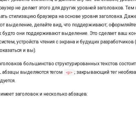
раузер не делает этого для других уровней заголовков. Тем 
вать стилизацию браузера на основе уровня заголовка. Даж
т выделение, делайте вид, что поддерживают; оформляйте
как будто они поддерживают выделение. Это сделает ваш ко
истем, устройств чтения с экрана и будущих разработчиков
казаться и вы).
аголовков большинство структурированных текстов состоит
L абзацы выделяются тегом
; закрывающий тег необяза
<p>
дуется.
имеет заголовок и несколько абзацев: