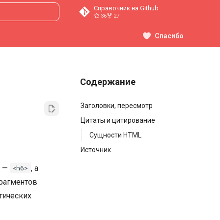
Справочник на Github
36
27
ция поиска
Спасибо
Содержание
Заголовки, пересмотр
Цитаты и цитирование
Сущности HTML
Источник
—
, а
<h6>
рагментов
тических