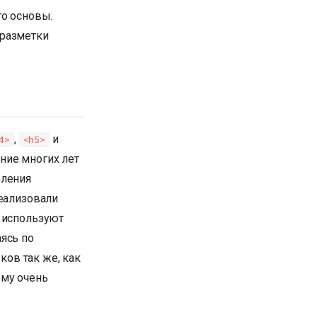
го основы.
 разметки
,
и
4>
<h5>
ние многих лет
еления
реализовали
а используют
ясь по
ков так же, как
ему очень