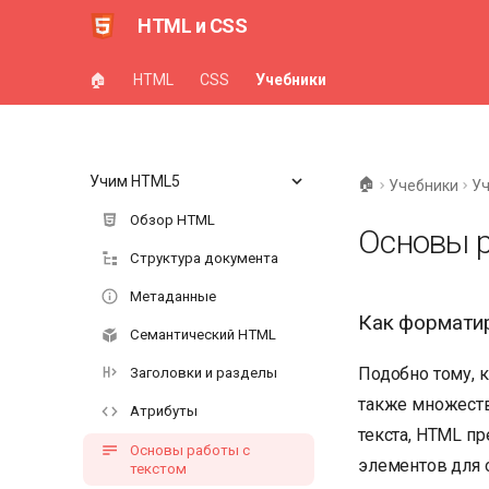
HTML и CSS
🏠
HTML
CSS
Учебники
Учим HTML5
🏠
Учебники
У
Обзор HTML
Основы р
Структура документа
Метаданные
Как формати
Семантический HTML
Подобно тому, 
Заголовки и разделы
также множеств
Атрибуты
текста, HTML п
Основы работы с
элементов для 
текстом