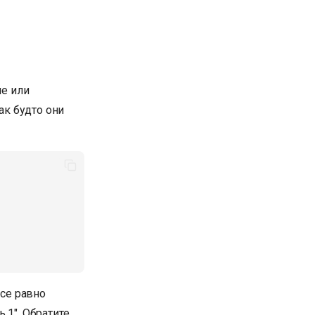
е или
как будто они
все равно
 1". Обратите