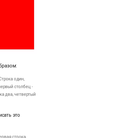
бразом:
Строка один,
первый столбец -
ока два, четвертый
исать это
Первая строка,