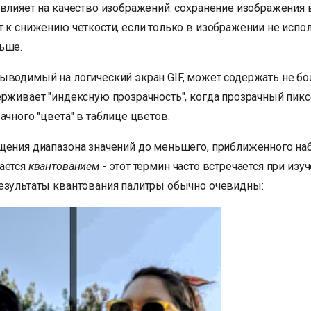
 влияет на качество изображений: сохранение изображения 
 к снижению четкости, если только в изображении не испол
ьше.
ыводимый на логический экран GIF, может содержать не бо
ерживает "индексную прозрачность", когда прозрачный пикс
ачного "цвета" в таблице цветов.
щения диапазона значений до меньшего, приближенного н
ается
квантованием
- этот термин часто встречается при из
езультаты квантования палитры обычно очевидны: