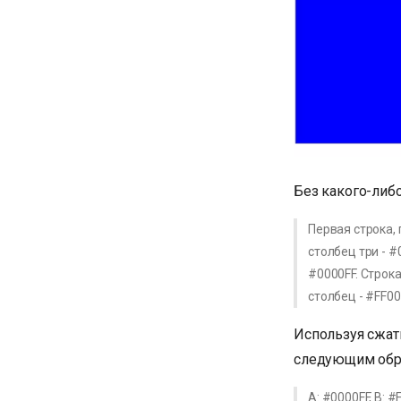
Без какого-либо
Первая строка, 
столбец три - #
#0000FF. Строка
столбец - #FF00
Используя сжат
следующим обр
A: #0000FF, B: 