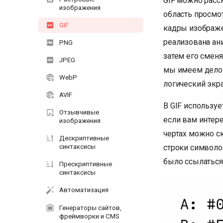
GIF можно расс
изображения
область просмо
GIF
кадры изображен
реализована ан
PNG
затем его сменя
JPEG
мы имеем дело 
WebP
логический экра
AVIF
В GIF используе
Отзывчивые
если вам интере
изображения
чертах можно ск
Дескриптивные
строки символо
синтаксисы
было ссылаться,
Прескриптивные
синтаксисы
Автоматизация
Генераторы сайтов,
фреймворки и CMS