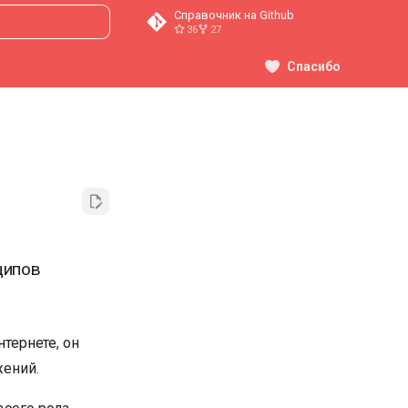
Справочник на Github
36
27
ция поиска
Спасибо
ципов
нтернете, он
жений.