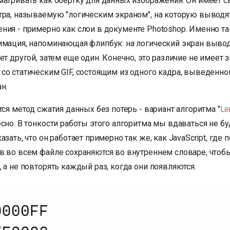
матривать как обертку для данных изображения. Он имеет с
тра, называемую "логическим экраном", на которую выводя
ия - примерно как слои в документе Photoshop. Именно так
имация, напоминающая флипбук: на логический экран вывод
ет другой, затем еще один. Конечно, это различие не имеет з
со статическим GIF, состоящим из одного кадра, выведенно
н.
тся метод сжатия данных без потерь - вариант алгоритма "
Le
сно. В тонкости работы этого алгоритма мы вдаваться не бу
азать, что он работает примерно так же, как JavaScript, гд
в во всем файле сохраняются во внутреннем словаре, чтоб
 а не повторять каждый раз, когда они появляются.