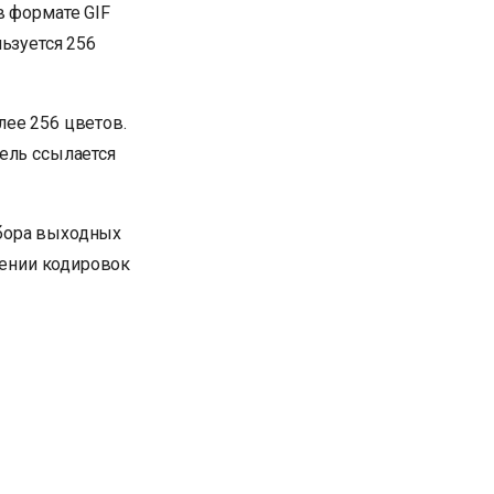
в формате GIF
ьзуется 256
лее 256 цветов.
ель ссылается
абора выходных
учении кодировок