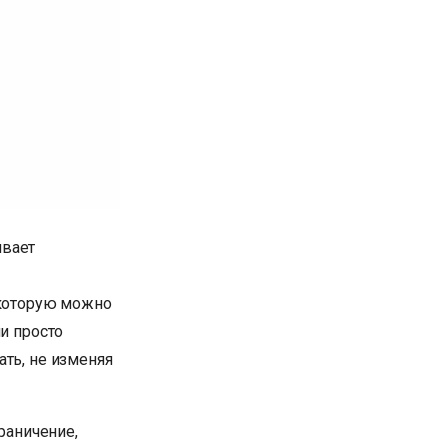
ивает
 которую можно
ни просто
ать, не изменяя
раничение,