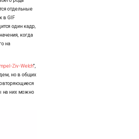
воего рода
тся отдельные
 в GIF
ится один кадр,
начения, когда
го на
mpel-Ziv-Welch
",
дем, но в общих
е повторяющиеся
ы на них можно