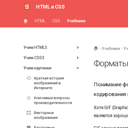
HTML и CSS
🏠
HTML
CSS
Учебники
Учим HTML5
🏠
Учебники
Уч
Учим CSS3
Форматы 
Учим картинки
Краткая история
изображений в
Понимание фо
Интернете
кодирования 
Ключевые вопросы
производительности
Хотя GIF (Graph
Векторные
является хорош
изображения
Растровые