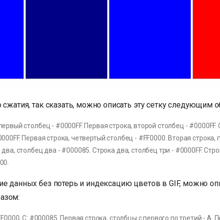
 сжатия, так сказать, можно описать эту сетку следующим о
первый столбец - #0000FF. Первая строка, второй столбец - #0000FF. 
0000FF. Первая строка, четвертый столбец - #FF0000. Вторая строка, 
 два, столбец два - #000085. Строка два, столбец три - #0000FF. Стр
00.
ие данных без потерь и индексацию цветов в GIF, можно оп
азом:
#FF0000, C: #000085. Первая строка, столбцы с первого по третий - A. 