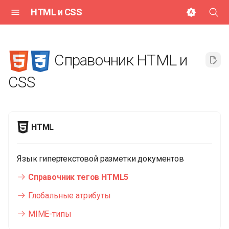
HTML и CSS
И
н
Справочник HTML и
и
CSS
ц
и
а
HTML
л
Язык гипертекстовой разметки документов
и
Справочник тегов HTML5
з
Глобальные атрибуты
а
MIME-типы
ц