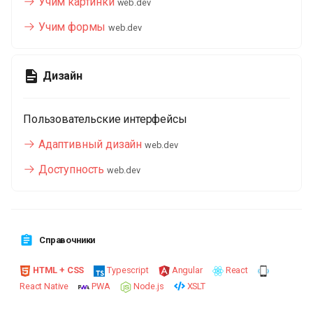
Учим картинки
web.dev
Учим формы
web.dev
Дизайн
Пользовательские интерфейсы
Адаптивный дизайн
web.dev
Доступность
web.dev
Справочники
HTML + CSS
Typescript
Angular
React
React Native
PWA
Node.js
XSLT