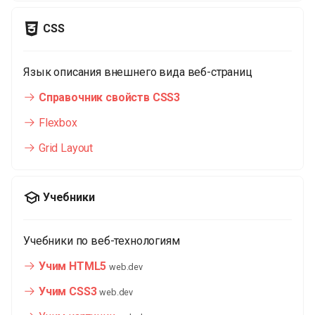
и
CSS
я
п
Язык описания внешнего вида веб-страниц
о
Справочник свойств CSS3
и
Flexbox
с
Grid Layout
к
а
Учебники
Учебники по веб-технологиям
Учим HTML5
web.dev
Учим CSS3
web.dev