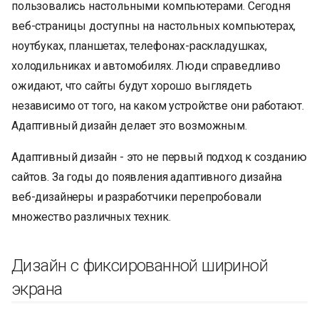
пользовались настольными компьютерами. Сегодня
и
веб-страницы доступны на настольных компьютерах,
я
ноутбуках, планшетах, телефонах-раскладушках,
п
холодильниках и автомобилях. Люди справедливо
ожидают, что сайты будут хорошо выглядеть
о
независимо от того, на каком устройстве они работают.
и
Адаптивный дизайн делает это возможным.
с
Адаптивный дизайн - это не первый подход к созданию
к
сайтов. За годы до появления адаптивного дизайна
а
веб-дизайнеры и разработчики перепробовали
множество различных техник.
Дизайн с фиксированной шириной
экрана