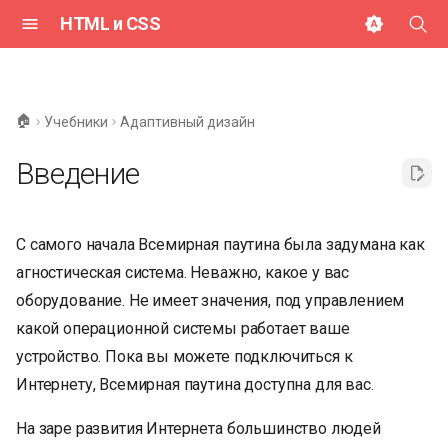
HTML и CSS
И
н
🏠
Учебники
Адаптивный дизайн
и
Введение
ц
и
С самого начала Всемирная паутина была задумана как
а
агностическая система. Неважно, какое у вас
л
оборудование. Не имеет значения, под управлением
и
какой операционной системы работает ваше
з
устройство. Пока вы можете подключиться к
Интернету, Всемирная паутина доступна для вас.
а
ц
На заре развития Интернета большинство людей