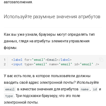
автозаполнения.
Используйте разумные значения атрибутов
Как вы уже узнали, браузеры могут определять тип
данных, глядя на атрибуты элемента управления
формы.
1
<
label
for
=
"email"
>
Email
</
label
>
2
<
input
type
=
"email"
name
=
"email"
id
=
"email"
/>
У вас есть поле, в которое пользователи должны
вводить свой адрес электронной почты? Используйте
в качестве значения для атрибутов
,
и
email
name
id
. Три подсказки браузеру, что это поле
type
электронной почты.