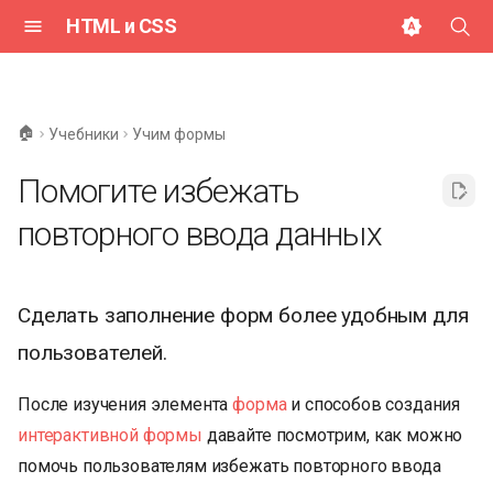
HTML и CSS
И
н
🏠
Учебники
Учим формы
и
Помогите избежать
ц
повторного ввода данных
и
а
л
Сделать заполнение форм более удобным для
пользователей.
и
з
После изучения элемента
форма
и способов создания
а
интерактивной формы
давайте посмотрим, как можно
помочь пользователям избежать повторного ввода
ц