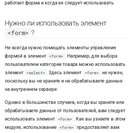
работает форма и когда ее следует использовать.
и
я
Нужно ли использовать элемент
п
?
<form>
о
и
Не всегда нужно помещать элементы управления
формой в элемент
. Например, для выбора
<form>
с
пользователем категории товара можно использовать
к
элемент
. Здесь элемент
не нужен,
<select>
<form>
а
поскольку вы не храните и не обрабатываете данные
на внутреннем сервере.
Однако в большинстве случаев, когда вы храните или
обрабатываете данные от пользователей, вам следует
использовать элемент
. Как вы узнаете в этом
<form>
модуле, использование
предоставляет вам
<form>