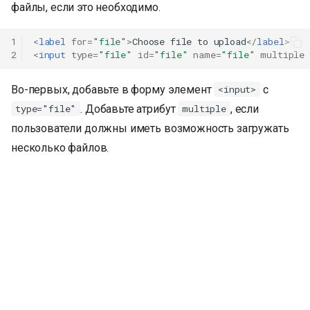
файлы, если это необходимо.
1
<
label
for
=
"file"
>
Choose file to upload
</
label
>
2
<
input
type
=
"file"
id
=
"file"
name
=
"file"
multiple
Во-первых, добавьте в форму элемент
с
<input>
. Добавьте атрибут
, если
type="file"
multiple
пользователи должны иметь возможность загружать
несколько файлов.