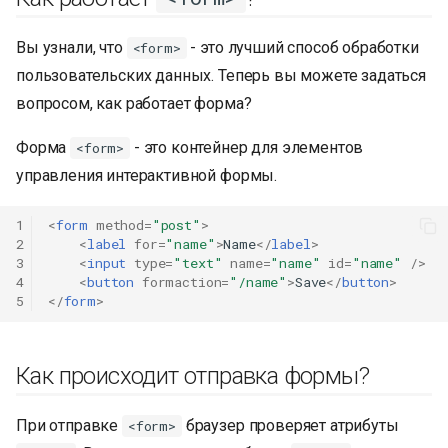
Вы узнали, что
- это лучший способ обработки
<form>
пользовательских данных. Теперь вы можете задаться
вопросом, как работает форма?
Форма
- это контейнер для элементов
<form>
управления интерактивной формы.
1
<
form
method
=
"post"
>
2
<
label
for
=
"name"
>
Name
</
label
>
3
<
input
type
=
"text"
name
=
"name"
id
=
"name"
/>
4
<
button
formaction
=
"/name"
>
Save
</
button
>
5
</
form
>
Как происходит отправка формы?
При отправке
браузер проверяет атрибуты
<form>