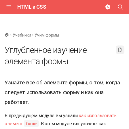
HTML и CSS
И
н
🏠
Учебники
Учим формы
и
Углубленное изучение
ц
элемента формы
и
а
л
Узнайте все об элементе формы, о том, когда
следует использовать форму и как она
и
работает.
з
а
В предыдущем модуле вы узнали
как использовать
ц
элемент
. В этом модуле вы узнаете, как
form>