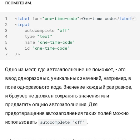
посмотрим.
1
<
label
for
=
"one-time-code"
>
One-time code
</
label
>
2
<
input
3
autocomplete
=
"off"
4
type
=
"text"
5
name
=
"one-time-code"
6
id
=
"one-time-code"
7
/>
Одно из мест, где автозаполнение не поможет, - это
ввод одноразовых, уникальных значений, например, в
поле одноразового кода. Значение каждый раз разное,
и браузер не должен сохранять значения или
предлагать опцию автозаполнения. Для
предотвращения автозаполнения таких полей можно
использовать
.
autocomplete="off"