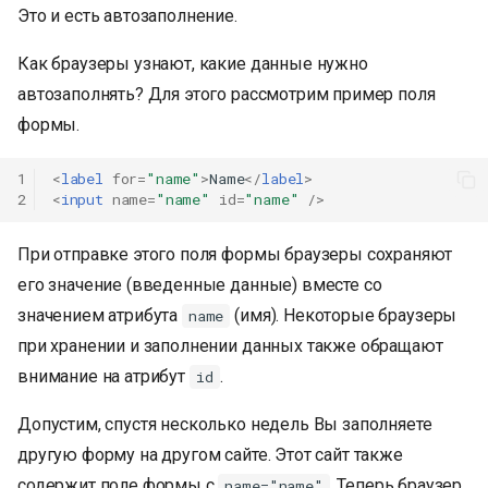
Это и есть автозаполнение.
Как браузеры узнают, какие данные нужно
автозаполнять? Для этого рассмотрим пример поля
формы.
1
<
label
for
=
"name"
>
Name
</
label
>
2
<
input
name
=
"name"
id
=
"name"
/>
При отправке этого поля формы браузеры сохраняют
его значение (введенные данные) вместе со
значением атрибута
(имя). Некоторые браузеры
name
при хранении и заполнении данных также обращают
внимание на атрибут
.
id
Допустим, спустя несколько недель Вы заполняете
другую форму на другом сайте. Этот сайт также
содержит поле формы с
. Теперь браузер
name="name"