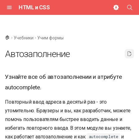
HTML и CSS
И
н
🏠
Учебники
Учим формы
и
Автозаполнение
ц
и
Узнайте все об автозаполнении и атрибуте
а
autocomplete.
л
и
Повторный ввод адреса в десятый раз - это
з
утомительно. Браузеры и вы, как разработчик, можете
помочь пользователям быстрее вводить данные и
а
избегать повторного ввода. В этом модуле вы узнаете,
ц
как работает автозаполнение и как
и
autocomplete