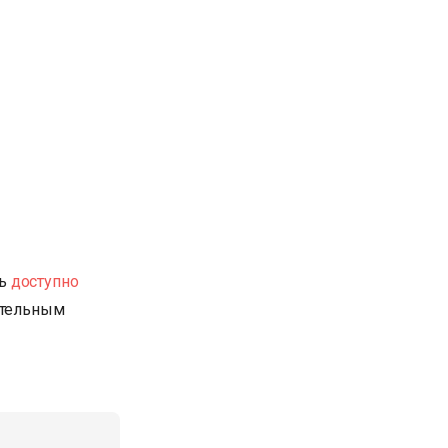
ть
доступно
ательным