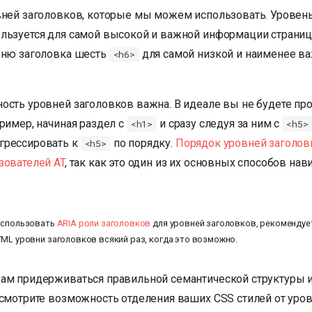
вней заголовков, которые мы можем использовать. Уровен
льзуется для самой высокой и важной информации страниц
вню заголовка шесть
для самой низкой и наименее в
<h6>
ость уровней заголовков важна. В идеале вы не будете пр
ример, начиная раздел с
и сразу следуя за ним с
<h1>
<h5>
грессировать к
по порядку.
Порядок уровней заголов
<h5>
зователей AT
, так как это один из их основных способов нав
использовать
ARIA роли заголовков
для уровней заголовков, рекомендуе
ML уровни заголовков всякий раз, когда это возможно.
ам придерживаться правильной семантической структуры и
ссмотрите возможность отделения ваших CSS стилей от уро