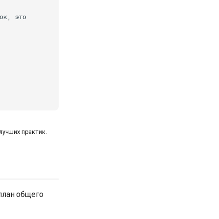
к, это

лучших практик.
план общего