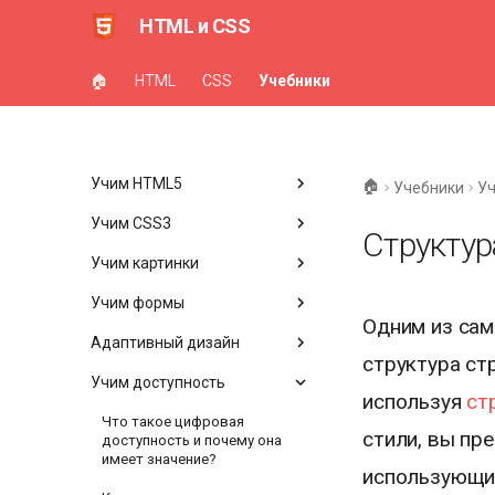
HTML и CSS
🏠
HTML
CSS
Учебники
Учим HTML5
🏠
Учебники
Уч
Учим CSS3
Структур
Учим картинки
Учим формы
Одним из сам
Адаптивный дизайн
структура ст
Учим доступность
используя
ст
Что такое цифровая
стили, вы пр
доступность и почему она
имеет значение?
использующим