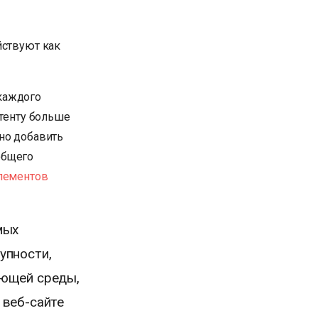
йствуют как
 каждого
нтенту больше
но добавить
общего
лементов
мых
упности,
ающей среды,
 веб-сайте