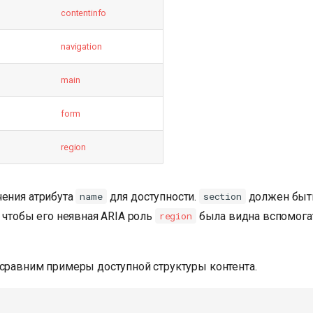
contentinfo
navigation
main
form
region
ения атрибута
для доступности.
должен бы
name
section
, чтобы его неявная ARIA роль
была видна вспомог
region
 сравним примеры доступной структуры контента.