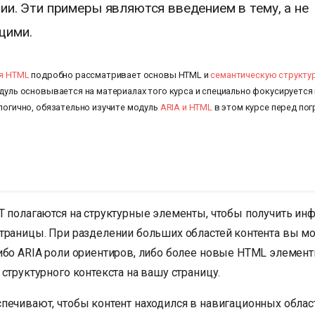
ии. Эти примеры являются введением в тему, а не
щими.
ия HTML
подробно рассматривает основы HTML и
семантическую структу
дуль основывается на материалах того курса и специально фокусируется
логично, обязательно изучите модуль
ARIA и HTML
в этом курсе перед пог
T полагаются на структурные элементы, чтобы получить и
траницы. При разделении больших областей контента вы м
ибо ARIA роли ориентиров, либо более новые HTML элемен
структурного контекста на вашу страницу.
печивают, чтобы контент находился в навигационных област