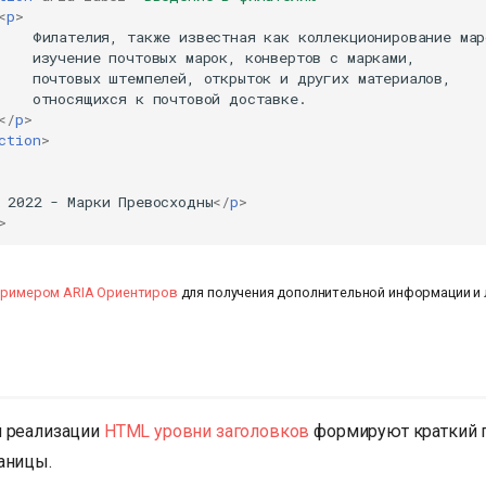
<
p
>
    Филателия, также известная как коллекционирование маро
    изучение почтовых марок, конвертов с марками,

    почтовых штемпелей, открыток и других материалов,

    относящихся к почтовой доставке.

</
p
>
ction
>
 2022 - Марки Превосходны
</
p
>
>
римером ARIA Ориентиров
для получения дополнительной информации и 
й реализации
HTML уровни заголовков
формируют краткий 
аницы.