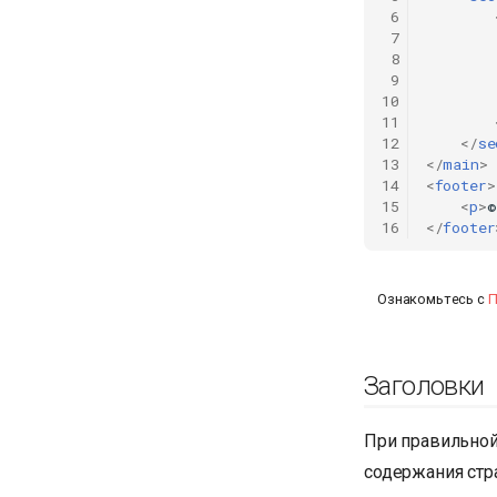
 6
 7
        
 8
        
 9
        
10
        
11
12
</
se
13
</
main
>
14
<
footer
>
15
<
p
>
©
16
</
footer
Ознакомьтесь с
П
Заголовки
При правильно
содержания стр