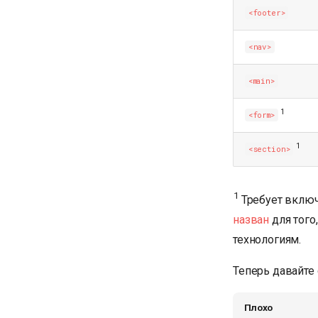
<footer>
<nav>
<main>
1
<form>
1
<section>
1
Требует включ
назван
для того
технологиям.
Теперь давайте
Плохо