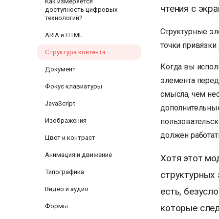
Как измеряется
чтения с экра
доступность цифровых
технологий?
Структурные эл
ARIA и HTML
точки привязки 
Структура контента
Когда вы испол
Документ
элемента переда
Фокус клавиатуры
смысла, чем не
JavaScript
дополнительные
пользовательск
Изображения
должен работать
Цвет и контраст
Анимация и движение
Хотя этот мо
Типографика
структурных 
Видео и аудио
есть, безусл
которые след
Формы