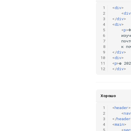
 1
<
div
>
 2
<
div
 3
</
div
>
 4
<
div
>
 5
<
p
>
Ф
 6
    изуч
 7
    почт
 8
    к по
 9
</
div
>
10
<
div
>
11
<
p
>
© 202
12
</
div
>
Хорошо
 1
<
header
>
 2
<
nav
 3
</
header
 4
<
main
>
 5
<
sec