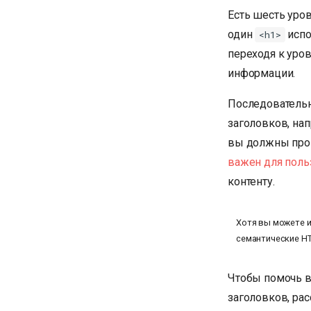
Есть шесть уро
один
испо
<h1>
переходя к уро
информации.
Последовательн
заголовков, нап
вы должны про
важен для поль
контенту.
Хотя вы можете 
семантические HT
Чтобы помочь в
заголовков, ра