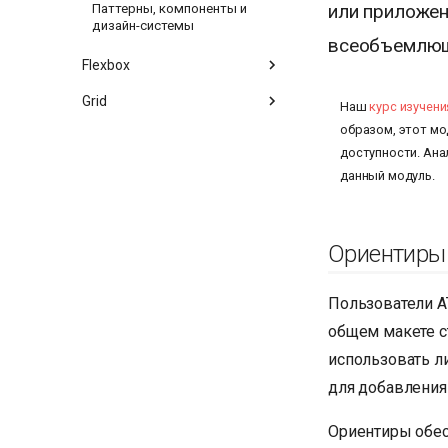
или приложен
Паттерны, компоненты и
дизайн-системы
всеобъемлю
Flexbox
Grid
Наш
курс изучен
образом, этот мо
доступности. Ана
данный модуль.
Ориентиры
Пользователи A
общем макете с
использовать л
для добавления 
Ориентиры обес