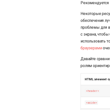
Рекомендуется 
Некоторые рес
обеспечения лу
проблемы для в
с экрана, чтоб
использовать т
браузерами
оче
Давайте сравни
ролям ориентир
HTML элемент о
<header>
<aside>