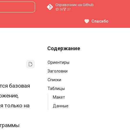
Справочник на Github
36
27
ция поиска
Спасибо
Содержание
Ориентиры
Заголовки
Списки
тся базовая
Таблицы
ожение,
Макет
я только на
Данные
ограммы