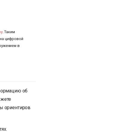
ру
. Таким
 на цифровой
ружением в
нформацию об
ожете
ты ориентиров
ях.