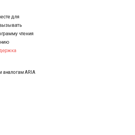
есте для
 вызывать
ограмму чтения
анию
держка
 аналогам ARIA