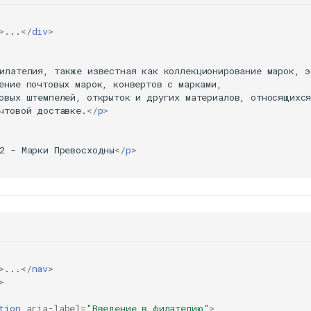
>
...
</
div
>
илателия, также известная как коллекционирование марок, эт
ение почтовых марок, конвертов с марками,

овых штемпелей, открыток и других материалов, относящихся
чтовой доставке.
</
p
>
2 - Марки Превосходны
</
p
>
>
...
</
nav
>
>
tion
aria-label
=
"Введение в филателию"
>