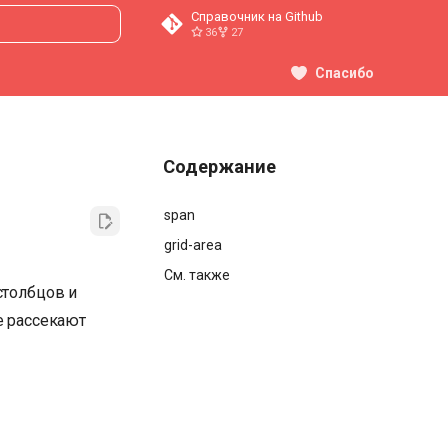
Справочник на Github
36
27
ция поиска
Спасибо
Содержание
span
grid-area
См. также
столбцов и
е рассекают