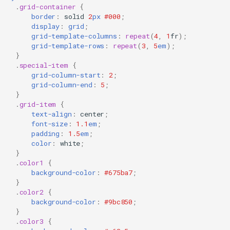
.
grid-container
{
border
:
solid
2
px
#000
;
display
:
grid
;
grid-template-columns
:
repeat
(
4
,
1
fr
);
grid-template-rows
:
repeat
(
3
,
5
em
);
}
.
special-item
{
grid-column-start
:
2
;
grid-column-end
:
5
;
}
.
grid-item
{
text-align
:
center
;
font-size
:
1.1
em
;
padding
:
1.5
em
;
color
:
white
;
}
.
color1
{
background-color
:
#675ba7
;
}
.
color2
{
background-color
:
#9bc850
;
}
.
color3
{