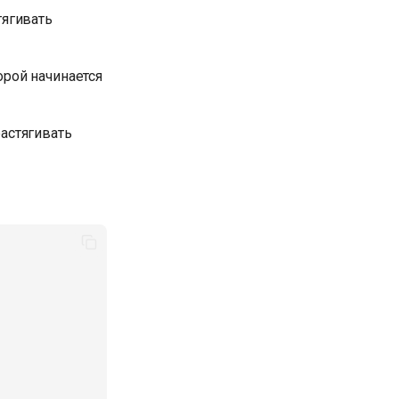
тягивать
орой начинается
растягивать