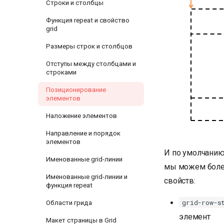
Строки и столбцы
Функция repeat и свойство
grid
Размеры строк и столбцов
Отступы между столбцами и
строками
Позиционирование
элементов
Наложение элементов
Направление и порядок
элементов
И по умолчанию
Именованные grid-линии
мы можем более
Именованные grid-линии и
свойств:
функция repeat
grid-row-s
Области грида
элемент
Макет страницы в Grid