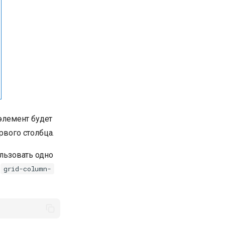
 элемент будет
рвого столбца.
льзовать одно
и
grid-column-