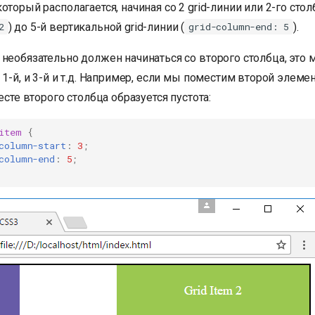
 который располагается, начиная со 2 grid-линии или 2-го стол
) до 5-й вертикальной grid-линии (
).
2
grid-column-end: 5
 необязательно должен начинаться со второго столбца, это
 1-й, и 3-й и т.д. Например, если мы поместим второй элемент
месте второго столбца образуется пустота:
item
{
column-start
:
3
;
column-end
:
5
;