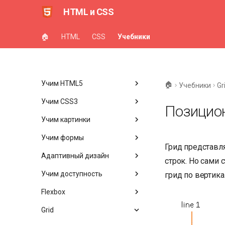
HTML и CSS
🏠
HTML
CSS
Учебники
Учим HTML5
🏠
Учебники
Gr
Учим CSS3
Позицио
Учим картинки
Учим формы
Грид представля
Адаптивный дизайн
строк. Но сами 
Учим доступность
грид по вертика
Flexbox
Grid