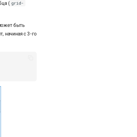
бца (
grid-
 может быть
, начиная с 3-го