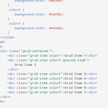
background-color
:
#a62e5c
;
}
.
color4
{
background-color
:
#2a9fbc
;
}
.
color5
{
background-color
:
#4e342e
;
}
</
style
>
ad
>
y
>
<
div
class
=
"grid-container"
>
<
div
class
=
"grid-item color1"
>
Grid Item 1
</
div
>
<
div
class
=
"grid-item color2 special-item"
>
        Grid Item 2

</
div
>
<
div
class
=
"grid-item color3"
>
Grid Item 3
</
div
>
<
div
class
=
"grid-item color4"
>
Grid Item 4
</
div
>
<
div
class
=
"grid-item color5"
>
Grid Item 5
</
div
>
<
div
class
=
"grid-item color1"
>
Grid Item 6
</
div
>
<
div
class
=
"grid-item color4"
>
Grid Item 7
</
div
>
</
div
>
dy
>