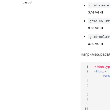
Layout
grid-row-e
элемент
grid-colum
элемент
grid-colum
элемент
Например, раст
 1
<!doctyp
 2
<
html
>
 3
<
hea
 4
 5
 6
 7
 8
 9
10