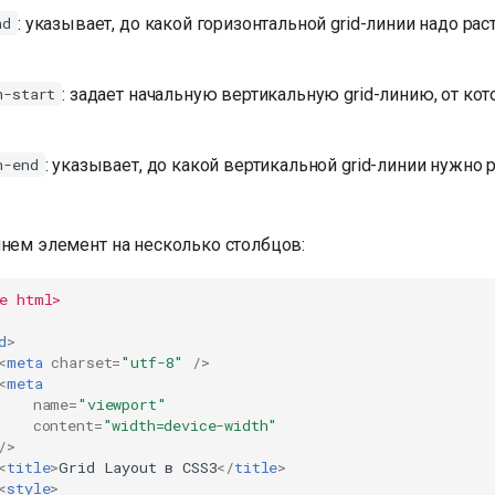
: указывает, до какой горизонтальной grid-линии надо рас
nd
: задает начальную вертикальную grid-линию, от кот
n-start
: указывает, до какой вертикальной grid-линии нужно 
n-end
янем элемент на несколько столбцов:
e html>
d
>
<
meta
charset
=
"utf-8"
/>
<
meta
name
=
"viewport"
content
=
"width=device-width"
/>
<
title
>
Grid Layout в CSS3
</
title
>
<
style
>