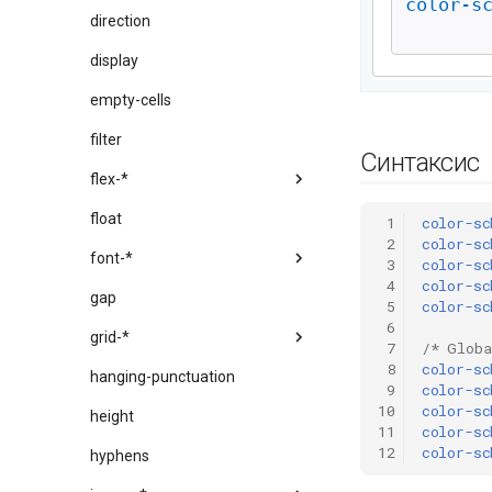
direction
display
empty-cells
filter
Синтаксис
flex-*
float
 1
color-sc
 2
color-sc
font-*
 3
color-sc
 4
color-sc
gap
 5
color-sc
 6
grid-*
 7
/* Globa
 8
color-sc
hanging-punctuation
 9
color-sc
10
color-sc
height
11
color-sc
12
color-sc
hyphens