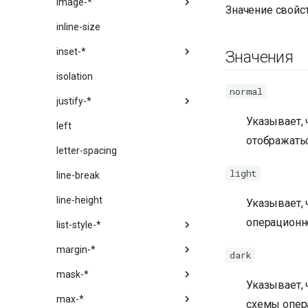
image-*
Значение свойс
inline-size
inset-*
Значения
isolation
normal
justify-*
Указывает, 
left
отображать
letter-spacing
light
line-break
line-height
Указывает,
операционн
list-style-*
margin-*
dark
mask-*
Указывает,
max-*
схемы опер