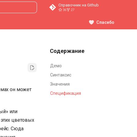
Справочник на Github
36
27
ция поиска
Спасибо
Содержание
Демо
Синтаксис
Значения
емах он может
Спецификация
ый» или
 этих цветовых
фейс. Сюда