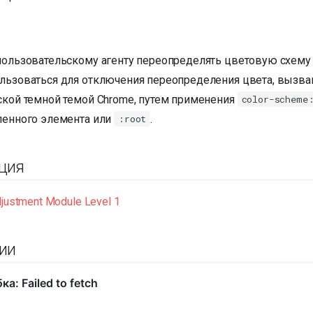
пользовательскому агенту переопределять цветовую схему 
льзоваться для отключения переопределения цвета, вызва
ской темной темой Chrome, путем применения
color-scheme
ленного элемента или
.
:root
ция
justment Module Level 1
ии