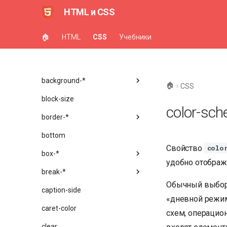
appearance
HTML и CSS
aspect-ratio
🏠
HTML
CSS
Учебники
backdrop-filter
backface-visibility
background-*
🏠
CSS
block-size
color-sc
border-*
bottom
Свойство
colo
box-*
удобно отображ
break-*
Обычный выбор 
caption-side
«дневной режим
caret-color
схем, операцио
clear