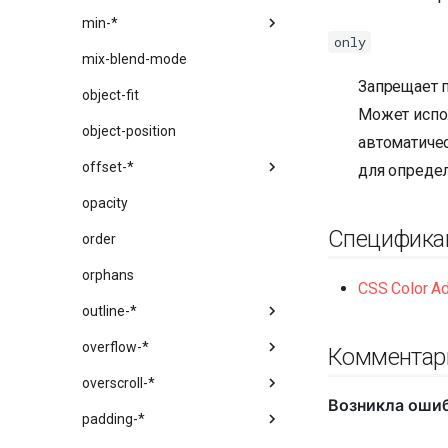
min-*
only
mix-blend-mode
Запрещает 
object-fit
Может испо
object-position
автоматиче
offset-*
для опреде
opacity
Специфика
order
orphans
CSS Color Ad
outline-*
overflow-*
Комментар
overscroll-*
padding-*