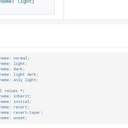
heme
:
normal
;
heme
:
light
;
heme
:
dark
;
heme
:
light
dark
;
heme
:
only
light
;
l values */
heme
:
inherit
;
heme
:
initial
;
heme
:
revert
;
heme
:
revert-layer
;
heme
:
unset
;