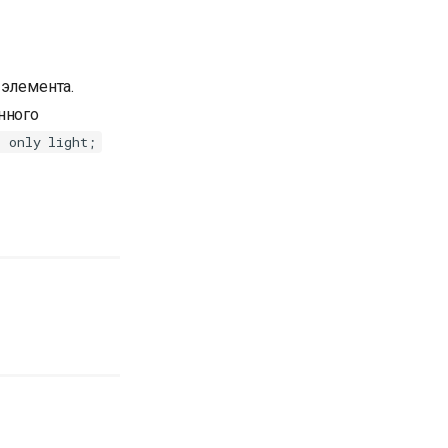
элемента.
нного
: only light;