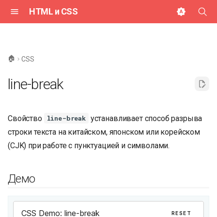
HTML и CSS
И
н
🏠
CSS
и
line-break
ц
и
Свойство
устанавливает способ разрыва
line-break
а
строки текста на китайском, японском или корейском
л
(CJK) при работе с пунктуацией и символами.
и
з
Демо
а
ц