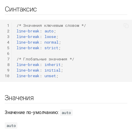
Синтаксис
 1
/* Значения ключевым словом */
 2
line-break
:
auto
;
 3
line-break
:
loose
;
 4
line-break
:
normal
;
 5
line-break
:
strict
;
 6
 7
/* Глобальные значения */
 8
line-break
:
inherit
;
 9
line-break
:
initial
;
10
line-break
:
unset
;
Значения
Значение по-умолчанию:
auto
auto