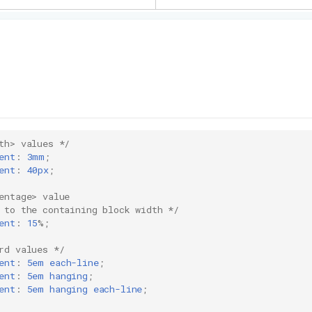
th> values */
ent
:
3mm
;
ent
:
40px
;
entage> value
 to the containing block width */
ent
:
15
%;
rd values */
ent
:
5em
each-line
;
ent
:
5em
hanging
;
ent
:
5em
hanging
each-line
;