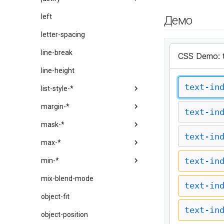
left
Демо
letter-spacing
line-break
line-height
list-style-*
margin-*
mask-*
max-*
min-*
mix-blend-mode
object-fit
object-position