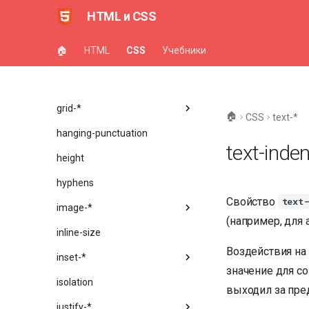
flex-*
HTML и CSS
float
🏠
HTML
CSS
Учебники
font-*
gap
grid-*
🏠
CSS
text-*
hanging-punctuation
text-inden
height
hyphens
Свойство
text
image-*
(например, для
inline-size
Воздействия на
inset-*
значение для со
isolation
выходил за пре
justify-*