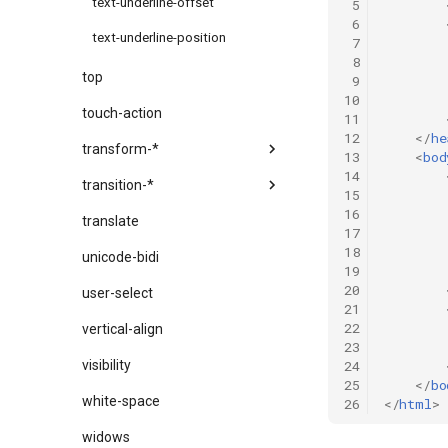
text-underline-offset
 5
 6
text-underline-position
 7
 8
top
 9
10
touch-action
11
12
</
he
transform-*
13
<
bod
14
transition-*
15
        
16
        
translate
17
        
18
        
unicode-bidi
19
        
20
user-select
21
22
        
vertical-align
23
        
24
visibility
25
</
bo
white-space
26
</
html
>
widows