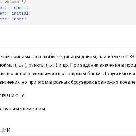
l values */
ent
:
inherit
;
ent
:
initial
;
ent
:
unset
;
чений принимаются любые единицы длины, принятые в CSS 
 дюймы (
), пункты (
) и др. При задании значения в проц
in
pt
вычисляется в зависимости от ширины блока. Допустимо ис
значения, но при этом в разных браузерах возможно появл
олчанию:
0
 блочным элементам
ции