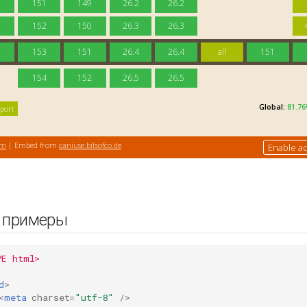
и примеры
PE html>
d
>
<
meta
charset
=
"utf-8"
/>