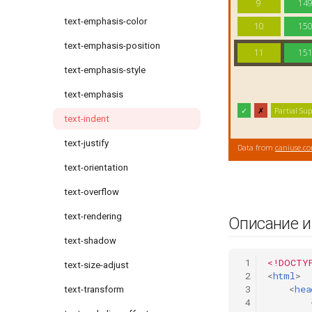
text-emphasis-color
text-emphasis-position
text-emphasis-style
text-emphasis
text-indent
text-justify
text-orientation
text-overflow
text-rendering
Описание 
text-shadow
 1
<!DOCTY
text-size-adjust
 2
<
html
>
 3
<
hea
text-transform
 4