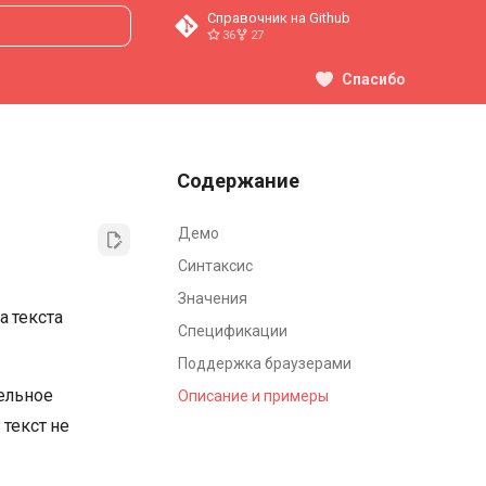
Справочник на Github
36
27
ция поиска
Спасибо
Содержание
Демо
Синтаксис
Значения
а текста
Спецификации
Поддержка браузерами
тельное
Описание и примеры
 текст не