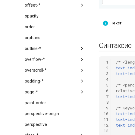
offset-*
opacity
Текст
order
orphans
Синтаксис
outline-*
overflow-*
 1
/* <leng
 2
text-ind
overscroll-*
 3
text-ind
 4
padding-*
 5
/* <perc
 6
relative
page-*
 7
text-ind
 8
paint-order
 9
/* Keywo
10
text-ind
perspective-origin
11
text-ind
perspective
12
text-ind
13