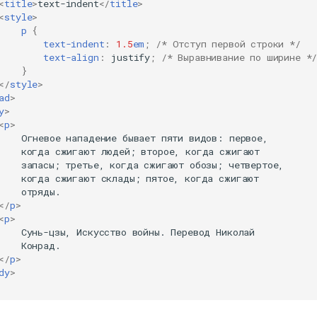
<
title
>
text-indent
</
title
>
<
style
>
p
{
text-indent
:
1.5
em
;
/* Отступ первой строки */
text-align
:
justify
;
/* Выравнивание по ширине *
}
</
style
>
ad
>
y
>
<
p
>
    Огневое нападение бывает пяти видов: первое,

    когда сжигают людей; второе, когда сжигают

    запасы; третье, когда сжигают обозы; четвертое,

    когда сжигают склады; пятое, когда сжигают

    отряды.

</
p
>
<
p
>
    Сунь-цзы, Искусство войны. Перевод Николай

    Конрад.

</
p
>
dy
>