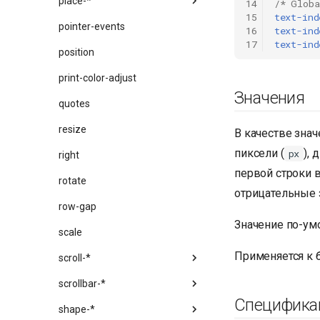
place-*
14
/* Globa
15
text-ind
pointer-events
16
text-ind
17
text-ind
position
print-color-adjust
Значения
quotes
resize
В качестве зна
пиксели (
),
px
right
первой строки 
rotate
отрицательные 
row-gap
Значение по-ум
scale
Применяется к
scroll-*
scrollbar-*
Специфика
shape-*