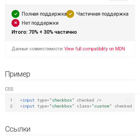
Пример
CSS
1
<
input
type
=
"checkbox"
checked
/>
2
<
input
type
=
"checkbox"
class
=
"custom"
checked
/>
Ссылки