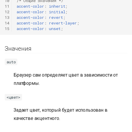
10
/* Общие значения */
11
accent-color
:
inherit
;
12
accent-color
:
initial
;
13
accent-color
:
revert
;
14
accent-color
:
revert-layer
;
15
accent-color
:
unset
;
Значения
auto
Браузер сам определяет цвет в зависимости от
платформы.
<цвет>
Задает цвет, который будет использован в
качестве акцентного.