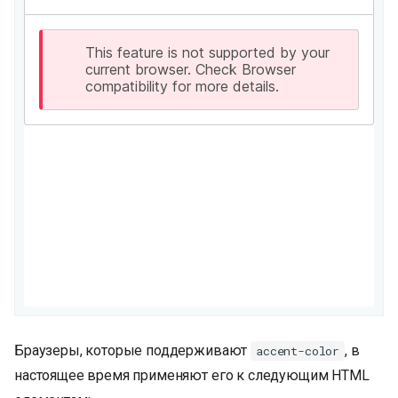
и
я
п
о
и
с
к
а
Браузеры, которые поддерживают
, в
accent-color
настоящее время применяют его к следующим HTML