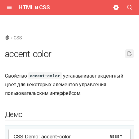
HTML и CSS
И
н
🏠
CSS
и
accent-color
ц
и
Свойство
устанавливает акцентный
accent-color
а
цвет для некоторых элементов управления
л
пользовательским интерфейсом.
и
з
Демо
а
ц