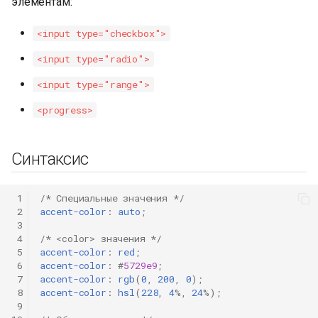
элементам:
<input type="checkbox">
<input type="radio">
<input type="range">
<progress>
Синтаксис
 1
/* Специальные значения */
 2
accent-color
:
auto
;
 3
 4
/* <color> значения */
 5
accent-color
:
red
;
 6
accent-color
:
#
5729e9
;
 7
accent-color
:
rgb
(
0
,
200
,
0
);
 8
accent-color
:
hsl
(
228
,
4
%,
24
%);
 9