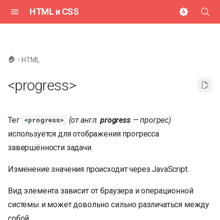
HTML и CSS
И
н
🏠
HTML
и
<progress>
ц
и
Тег
(от англ.
progress
— прогрес)
<progress>
а
используется для отображения прогресса
л
завершённости задачи.
и
Изменение значения происходит через JavaScript.
з
Вид элемента зависит от браузера и операционной
а
системы и может довольно сильно различаться между
ц
собой.