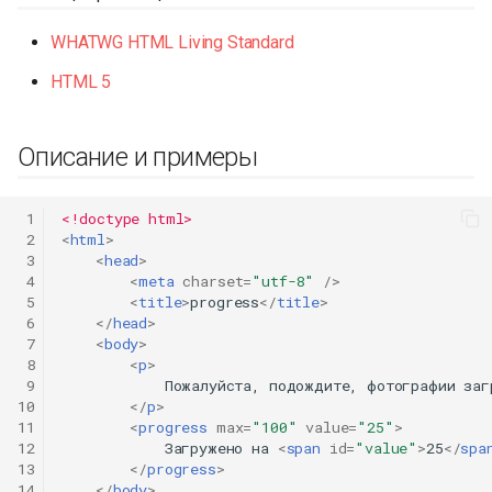
WHATWG HTML Living Standard
HTML 5
Описание и примеры
 1
<!doctype html>
 2
<
html
>
 3
<
head
>
 4
<
meta
charset
=
"utf-8"
/>
 5
<
title
>
progress
</
title
>
 6
</
head
>
 7
<
body
>
 8
<
p
>
 9
            Пожалуйста, подождите, фотографии загр
10
</
p
>
11
<
progress
max
=
"100"
value
=
"25"
>
12
            Загружено на 
<
span
id
=
"value"
>
25
</
spa
13
</
progress
>
14
</
body
>