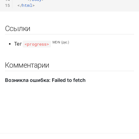
15
</
html
>
Ссылки
MDN (рус.)
Тег
<progress>
Комментарии