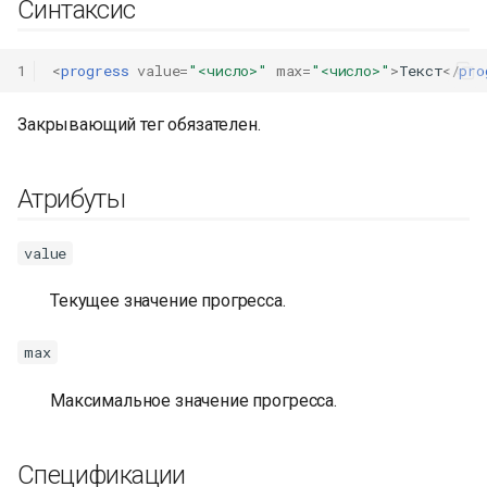
Синтаксис
1
<
progress
value
=
"<число>"
max
=
"<число>"
>
Текст
</
pro
Закрывающий тег обязателен.
Атрибуты
value
Текущее значение прогресса.
max
Максимальное значение прогресса.
Спецификации