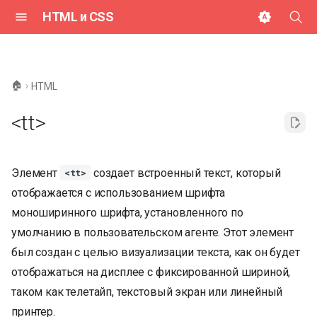
HTML и CSS
И
н
🏠
HTML
и
<tt>
ц
и
Элемент
создает встроенный текст, который
<tt>
а
отображается с использованием шрифта
л
моноширинного шрифта, установленного по
и
умолчанию в пользовательском агенте. Этот элемент
з
был создан с целью визуализации текста, как он будет
отображаться на дисплее с фиксированной шириной,
а
таком как телетайп, текстовый экран или линейный
ц
принтер.