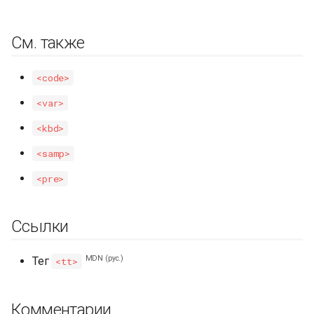
См. также
<code>
<var>
<kbd>
<samp>
<pre>
Ссылки
MDN (рус.)
Тег
<tt>
Комментарии