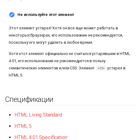
и
Не используйте этот элемент
я
п
Этот элемент устарел! Хотя он все еще может работать в
некоторых браузерах, его использование не рекомендуется,
о
поскольку его могут удалить в любое время.
и
Хотя этот элемент официально не считался устаревшим в HTML
с
4.01, его использование не рекомендуется в пользу
семантических элементов и/или CSS. Элемент
устарел в
<tt>
к
HTML 5.
а
Спецификации
HTML Living Standard
HTML 5
HTML 4.01 Specification