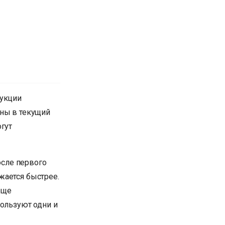
рукции
ены в текущий
огут
сле первого
жается быстрее.
още
пользуют одни и