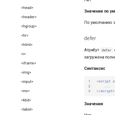
<head>
Значение по у
<header>
По умолчанию э
<hgroup>
<hr>
defer
<html>
Атрибут
defer
<i>
загружена полн
<iframe>
Синтаксис
<img>
1
<
script
s
<input>
2
...
3
</
script
>
<ins>
<kbd>
Значения
<label>