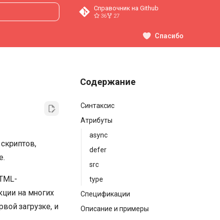
Справочник на Github
36
27
ция поиска
Спасибо
Содержание
Синтаксис
Атрибуты
async
 скриптов,
defer
е.
src
HTML-
type
кции на многих
Спецификации
рвой загрузке, и
Описание и примеры