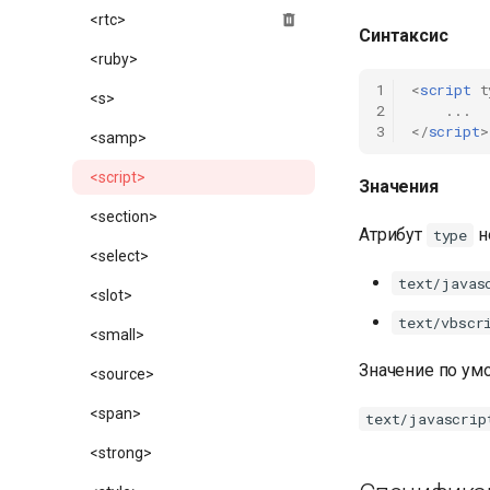
<rtc>
Синтаксис
<ruby>
1
<
script
t
<s>
2
...
3
</
script
>
<samp>
<script>
Значения
<section>
Атрибут
н
type
<select>
text/javas
<slot>
text/vbscr
<small>
Значение по ум
<source>
<span>
text/javascrip
<strong>