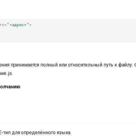
rc
=
"<адрес>"
>
чения принимается полный или относительный путь к файлу.
е .js.
молчанию
-тип для определённого языка.