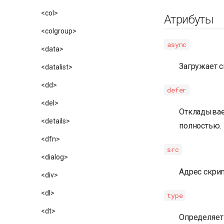
<col>
Атрибуты
<colgroup>
async
<data>
Загружает с
<datalist>
<dd>
defer
<del>
Откладывает
<details>
полностью.
<dfn>
src
<dialog>
Адрес скрип
<div>
<dl>
type
<dt>
Определяет