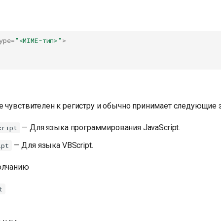
ype
=
"<MIME-тип>"
>
е чувствителен к регистру и обычно принимает следующие з
— Для языка программирования JavaScript.
cript
— Для языка VBScript.
ipt
олчанию
t