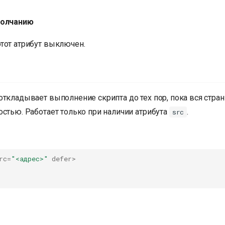
молчанию
тот атрибут выключен.
откладывает выполнение скрипта до тех пор, пока вся стран
остью. Работает только при наличии атрибута
.
src
rc
=
"<адрес>"
defer
>