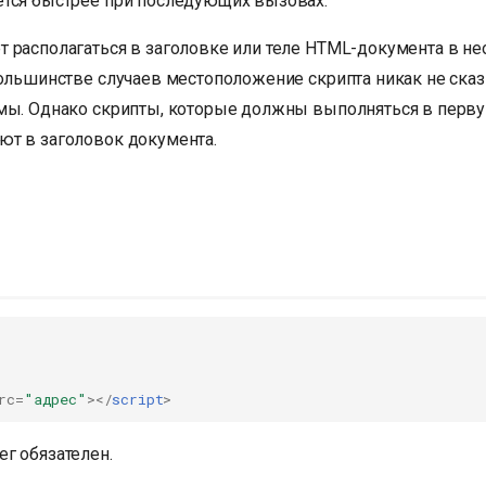
тся быстрее при последующих вызовах.
 располагаться в заголовке или теле HTML-документа в н
большинстве случаев местоположение скрипта никак не сказ
мы. Однако скрипты, которые должны выполняться в перву
т в заголовок документа.
rc
=
"адрес"
></
script
>
г обязателен.