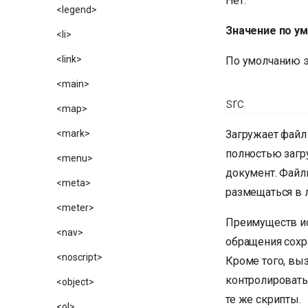
Нет.
<legend>
Значение по у
<li>
<link>
По умолчанию э
<main>
src
<map>
Загружает файл
<mark>
полностью загр
<menu>
документ. Файл
<meta>
размещаться в 
<meter>
Преимуществ ис
<nav>
обращения сохр
<noscript>
Кроме того, вы
контролировать
<object>
те же скрипты.
<ol>