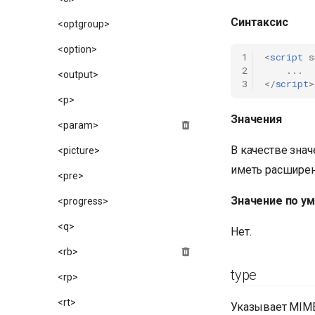
Синтаксис
<optgroup>
<option>
1
<
script
s
2
...
<output>
3
</
script
>
<p>
Значения
<param>
В качестве зна
<picture>
иметь расширени
<pre>
Значение по у
<progress>
<q>
Нет.
<rb>
type
<rp>
<rt>
Указывает MIME