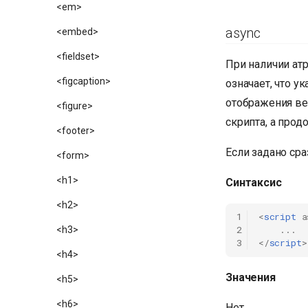
<em>
async
<embed>
<fieldset>
При наличии ат
<figcaption>
означает, что у
отображения ве
<figure>
скрипта, а прод
<footer>
Если задано сра
<form>
<h1>
Синтаксис
<h2>
1
<
script
a
2
...
<h3>
3
</
script
>
<h4>
Значения
<h5>
<h6>
Нет.