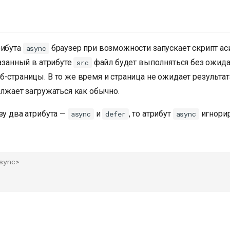
рибута
браузер при возможности запускает скрипт ас
async
казанный в атрибуте
файл будет выполняться без ожида
src
б-страницы. В то же время и страница не ожидает результа
олжает загружаться как обычно.
зу два атрибута —
и
, то атрибут
игнорир
async
defer
async
sync
>