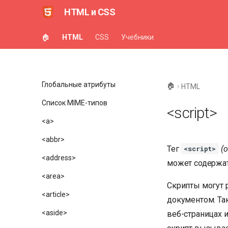
HTML и CSS
🏠
HTML
CSS
Учебники
Глобальные атрибуты
🏠
HTML
Список MIME-типов
<script>
<a>
<abbr>
Тег
(
<script>
<address>
может содержат
<area>
Скрипты могут 
<article>
документом. Та
<aside>
веб-страницах и