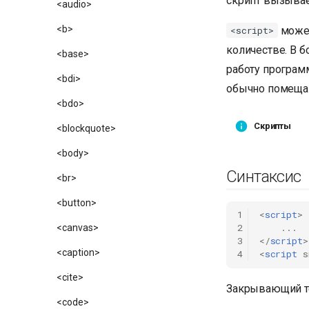
скрипт вызывае
<audio>
<b>
может
<script>
количестве. В 
<base>
работу програм
<bdi>
обычно помещаю
<bdo>
Скрипты
<blockquote>
<body>
Синтаксис
<br>
<button>
1
<
script
>
2
...
<canvas>
3
</
script
>
<caption>
4
<
script
s
<cite>
Закрывающий те
<code>