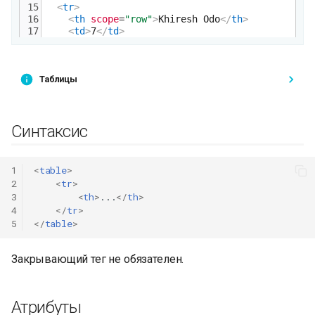
Таблицы
Синтаксис
1
<
table
>
2
<
tr
>
3
<
th
>
...
</
th
>
4
</
tr
>
5
</
table
>
Закрывающий тег не обязателен.
Атрибуты