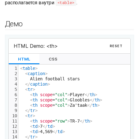
располагается внутри
.
<table>
и
я
Демо
п
о
и
с
к
а