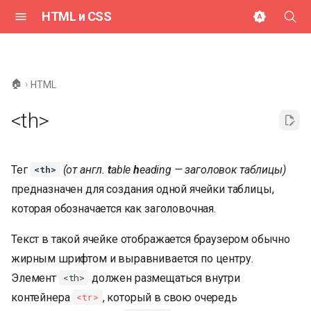
HTML и CSS
И
н
🏠
HTML
и
<th>
ц
и
Тег
(от англ.
t
able
h
eading — заголовок таблицы)
<th>
а
предназначен для создания одной ячейки таблицы,
л
которая обозначается как заголовочная.
и
Текст в такой ячейке отображается браузером обычно
з
жирным шрифтом и выравнивается по центру.
а
Элемент
должен размещаться внутри
<th>
ц
контейнера
, который в свою очередь
<tr>