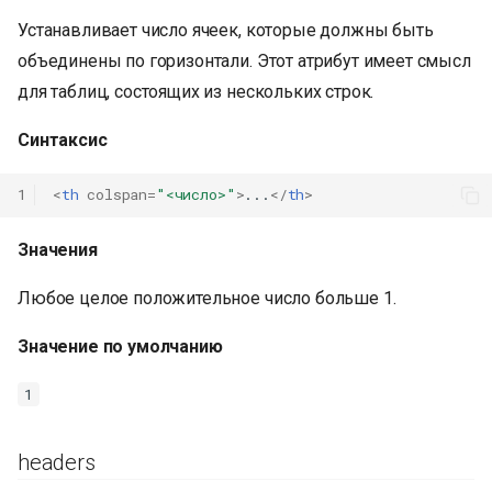
Устанавливает число ячеек, которые должны быть
объединены по горизонтали. Этот атрибут имеет смысл
для таблиц, состоящих из нескольких строк.
Синтаксис
1
<
th
colspan
=
"<число>"
>
...
</
th
>
Значения
Любое целое положительное число больше 1.
Значение по умолчанию
1
headers