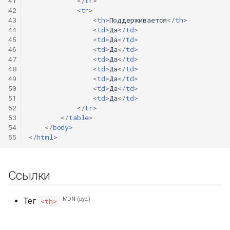
41
</
tr
>
42
<
tr
>
43
<
th
>
Поддерживается
</
th
>
44
<
td
>
Да
</
td
>
45
<
td
>
Да
</
td
>
46
<
td
>
Да
</
td
>
47
<
td
>
Да
</
td
>
48
<
td
>
Да
</
td
>
49
<
td
>
Да
</
td
>
50
<
td
>
Да
</
td
>
51
<
td
>
Да
</
td
>
52
</
tr
>
53
</
table
>
54
</
body
>
55
</
html
>
Ссылки
MDN (рус.)
Тег
<th>