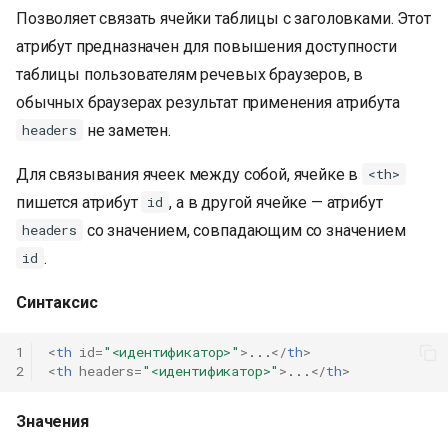
Позволяет связать ячейки таблицы с заголовками. Этот
атрибут предназначен для повышения доступности
таблицы пользователям речевых браузеров, в
обычных браузерах результат применения атрибута
не заметен.
headers
Для связывания ячеек между собой, ячейке в
<th>
пишется атрибут
, а в другой ячейке — атрибут
id
со значением, совпадающим со значением
headers
.
id
Синтаксис
1
<
th
id
=
"<идентификатор>"
>
...
</
th
>
2
<
th
headers
=
"<идентификатор>"
>
...
</
th
>
Значения