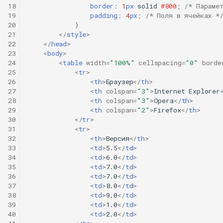
18
border
:
1
px
solid
#800
;
/* Параме
19
padding
:
4
px
;
/* Поля в ячейках *
20
}
21
</
style
>
22
</
head
>
23
<
body
>
24
<
table
width
=
"100%"
cellspacing
=
"0"
borde
25
<
tr
>
26
<
th
>
Браузер
</
th
>
27
<
th
colspan
=
"3"
>
Internet Explorer
28
<
th
colspan
=
"3"
>
Opera
</
th
>
29
<
th
colspan
=
"2"
>
Firefox
</
th
>
30
</
tr
>
31
<
tr
>
32
<
th
>
Версия
</
th
>
33
<
td
>
5.5
</
td
>
34
<
td
>
6.0
</
td
>
35
<
td
>
7.0
</
td
>
36
<
td
>
7.0
</
td
>
37
<
td
>
8.0
</
td
>
38
<
td
>
9.0
</
td
>
39
<
td
>
1.0
</
td
>
40
<
td
>
2.0
</
td
>