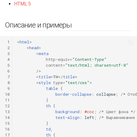
HTML 5
Описание и примеры
 1
<
html
>
 2
<
head
>
 3
<
meta
 4
http-equiv
=
"Content-Type"
 5
content
=
"text/html; charset=utf-8"
 6
/>
 7
<
title
>
TH
</
title
>
 8
<
style
type
=
"text/css"
>
 9
table
{
10
border-collapse
:
collapse
;
/* Ото
11
}
12
th
{
13
background
:
#ccc
;
/* Цвет фона */
14
text-align
:
left
;
/* Выравнивание
15
}
16
td
,
17
th
{