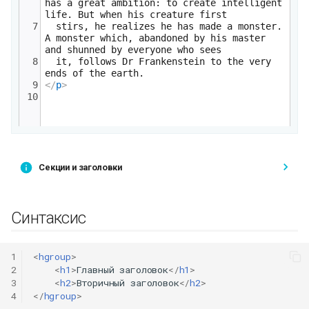
Секции и заголовки
Синтаксис
1
<
hgroup
>
2
<
h1
>
Главный заголовок
</
h1
>
3
<
h2
>
Вторичный заголовок
</
h2
>
4
</
hgroup
>