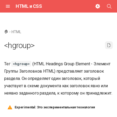
HTML и CSS
И
н
🏠
HTML
и
<hgroup>
ц
и
Тег
(HTML Headings Group Element - Элемент
<hgroup>
а
Группы Заголовков HTML) представляет заголовок
л
раздела. Он определяет один заголовок, который
и
участвует в схеме документа как заголовок явно или
з
неявно заданного раздела, к которому он принадлежит.
а
Experimental: Это экспериментальная технология
ц