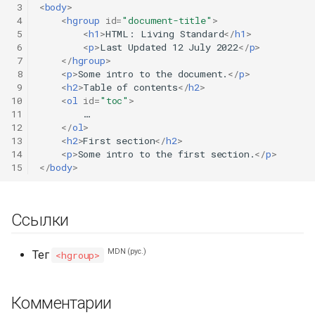
 3
<
body
>
 4
<
hgroup
id
=
"document-title"
>
 5
<
h1
>
HTML: Living Standard
</
h1
>
 6
<
p
>
Last Updated 12 July 2022
</
p
>
 7
</
hgroup
>
 8
<
p
>
Some intro to the document.
</
p
>
 9
<
h2
>
Table of contents
</
h2
>
10
<
ol
id
=
"toc"
>
11
        …

12
</
ol
>
13
<
h2
>
First section
</
h2
>
14
<
p
>
Some intro to the first section.
</
p
>
15
</
body
>
Ссылки
MDN (рус.)
Тег
<hgroup>
Комментарии