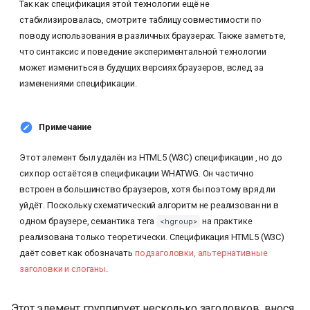
Так как спецификация этой технологии ещё не
и
стабилизировалась, смотрите таблицу совместимости по
я
поводу использования в различных браузерах. Также заметьте,
что синтаксис и поведение экспериментальной технологии
п
может измениться в будущих версиях браузеров, вслед за
изменениями спецификации.
о
и
Примечание
с
Этот элемент был удалён из HTML5 (W3C) спецификации , но до
к
сих пор остаётся в спецификации WHATWG. Он частично
а
встроен в большинство браузеров, хотя бы поэтому вряд ли
уйдёт. Поскольку схематический алгоритм не реализован ни в
одном браузере, семантика тега
на практике
<hgroup>
реализована только теоретически. Спецификация HTML5 (W3C)
даёт совет как обозначать
подзаголовки, альтернативные
заголовки и слоганы
.
Этот элемент группирует несколько заголовков, внося