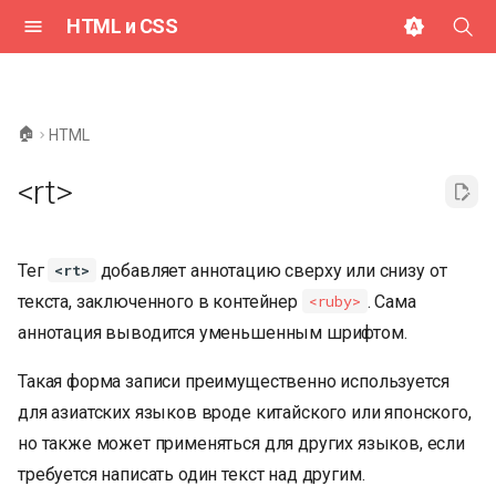
HTML и CSS
И
н
🏠
HTML
и
<rt>
ц
и
Тег
добавляет аннотацию сверху или снизу от
<rt>
а
текста, заключенного в контейнер
. Сама
<ruby>
л
аннотация выводится уменьшенным шрифтом.
и
Такая форма записи преимущественно используется
з
для азиатских языков вроде китайского или японского,
а
но также может применяться для других языков, если
ц
требуется написать один текст над другим.