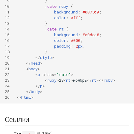
 9
}
10
.
date
ruby
{
11
background
:
#0078c9
;
12
color
:
#fff
;
13
}
14
.
date
rt
{
15
background
:
#a0dae8
;
16
color
:
#000
;
17
padding
:
2
px
;
18
}
19
</
style
>
20
</
head
>
21
<
body
>
22
<
p
class
=
"date"
>
23
<
ruby
>
23
<
rt
>
ноябрь
</
rt
></
ruby
>
24
</
p
>
25
</
body
>
26
</
html
>
Ссылки
MDN (рус.)