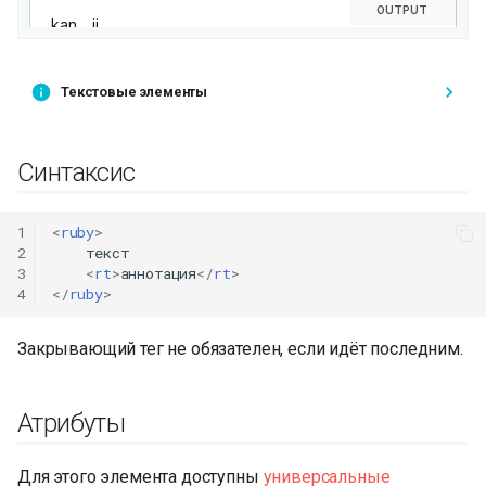
Текстовые элементы
Синтаксис
1
<
ruby
>
2
    текст

3
<
rt
>
аннотация
</
rt
>
4
</
ruby
>
Закрывающий тег не обязателен, если идёт последним.
Атрибуты
Для этого элемента доступны
универсальные