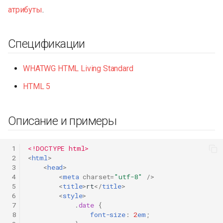
атрибуты
.
Спецификации
WHATWG HTML Living Standard
HTML 5
Описание и примеры
 1
<!DOCTYPE html>
 2
<
html
>
 3
<
head
>
 4
<
meta
charset
=
"utf-8"
/>
 5
<
title
>
rt
</
title
>
 6
<
style
>
 7
.
date
{
 8
font-size
:
2
em
;