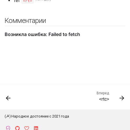
Тег
<rt>
Комментарии
Вперед
<rtc>
(☭) Народное достояние с 2021 года
К началу