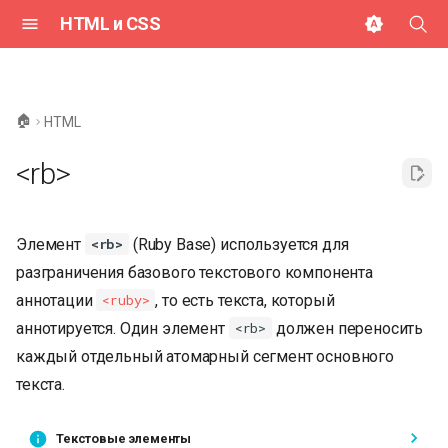
HTML и CSS
И
н
🏠
HTML
и
<rb>
ц
и
Элемент
(Ruby Base) используется для
<rb>
а
разграничения базового текстового компонента
л
аннотации
, то есть текста, который
<ruby>
и
аннотируется. Один элемент
должен переносить
<rb>
з
каждый отдельный атомарный сегмент основного
текста.
а
ц
Текстовые элементы