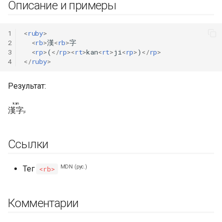
Описание и примеры
1
<
ruby
>
2
<
rb
>
漢
<
rb
>
字

3
<
rp
>
(
</
rp
><
rt
>
kan
<
rt
>
ji
<
rp
>
)
</
rp
>
4
</
ruby
>
Результат:
kan
漢
字
ji
Ссылки
MDN (рус.)
Тег
<rb>
Комментарии