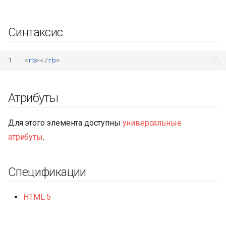
и
я
Синтаксис
п
1
<
rb
></
rb
>
о
и
Атрибуты
с
к
Для этого элемента доступны
универсальные
а
атрибуты
.
Спецификации
HTML 5