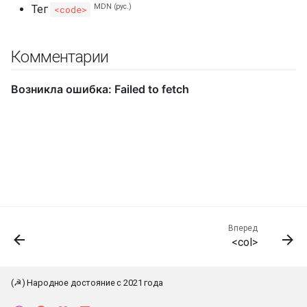
MDN (рус.)
Тег
<code>
Комментарии
Вперед
<col>
(☭) Народное достояние с 2021 года
К началу