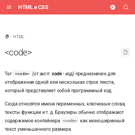
HTML и CSS
И
н
🏠
HTML
и
<code>
ц
и
Тег
(от англ.
code
- код)
предназначен для
<code>
а
отображения одной или нескольких строк текста,
л
который представляет собой программный код.
и
Сюда относятся имена переменных, ключевые слова,
з
тексты функции и т. д. Браузеры обычно отображают
а
содержимое контейнера
как моноширинный
<code>
ц
текст уменьшенного размера.