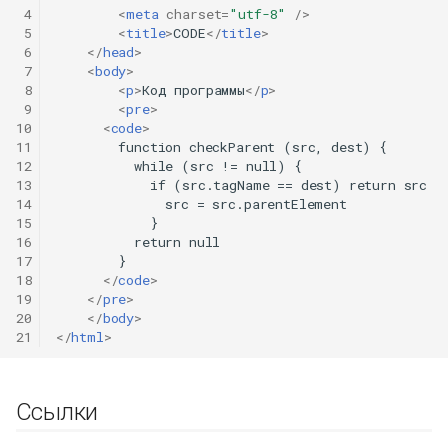
 4
<
meta
charset
=
"utf-8"
/>
 5
<
title
>
CODE
</
title
>
 6
</
head
>
 7
<
body
>
 8
<
p
>
Код программы
</
p
>
 9
<
pre
>
10
<
code
>
11
        function checkParent (src, dest) {

12
          while (src != null) {

13
            if (src.tagName == dest) return src

14
              src = src.parentElement

15
            }

16
          return null

17
        }

18
</
code
>
19
</
pre
>
20
</
body
>
21
</
html
>
Ссылки