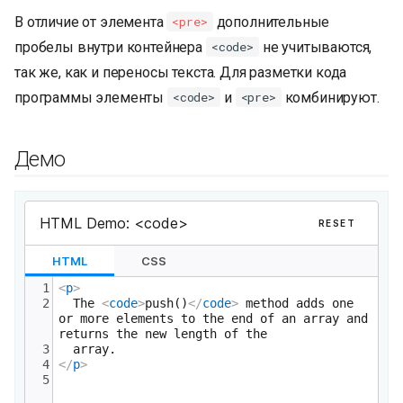
и
В отличие от элемента
дополнительные
<pre>
я
пробелы внутри контейнера
не учитываются,
<code>
так же, как и переносы текста. Для разметки кода
п
программы элементы
и
комбинируют.
<code>
<pre>
о
и
Демо
с
к
а