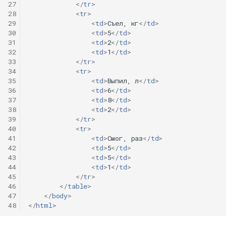
27
</
tr
>
28
<
tr
>
29
<
td
>
Съел, кг
</
td
>
30
<
td
>
5
</
td
>
31
<
td
>
2
</
td
>
32
<
td
>
1
</
td
>
33
</
tr
>
34
<
tr
>
35
<
td
>
Выпил, л
</
td
>
36
<
td
>
6
</
td
>
37
<
td
>
8
</
td
>
38
<
td
>
2
</
td
>
39
</
tr
>
40
<
tr
>
41
<
td
>
Смог, раз
</
td
>
42
<
td
>
5
</
td
>
43
<
td
>
5
</
td
>
44
<
td
>
1
</
td
>
45
</
tr
>
46
</
table
>
47
</
body
>
48
</
html
>