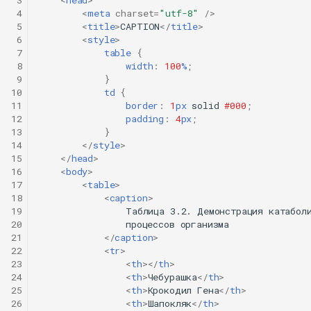
 3
<
head
>
 4
<
meta
charset
=
"utf-8"
/>
 5
<
title
>
CAPTION
</
title
>
 6
<
style
>
 7
table
{
 8
width
:
100
%
;
 9
}
10
td
{
11
border
:
1
px
solid
#000
;
12
padding
:
4
px
;
13
}
14
</
style
>
15
</
head
>
16
<
body
>
17
<
table
>
18
<
caption
>
19
                Таблица 3.2. Демонстрация катаболи
20
                процессов организма

21
</
caption
>
22
<
tr
>
23
<
th
></
th
>
24
<
th
>
Чебурашка
</
th
>
25
<
th
>
Крокодил Гена
</
th
>
26
<
th
>
Шапокляк
</
th
>