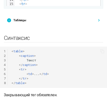
Таблицы
Синтаксис
1
<
table
>
2
<
caption
>
3
        Текст

4
</
caption
>
5
<
tr
>
6
<
td
>
...
</
td
>
7
</
tr
>
8
</
table
>
Закрывающий тег обязателен.