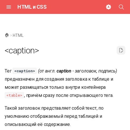
HTML и CSS
И
н
🏠
HTML
и
<caption>
ц
и
Тег
(от англ.
caption
- заголовок, подпись)
<caption>
а
предназначен для создания заголовка к таблице и
л
может размещаться только внутри контейнера
и
, причём сразу после открывающего тега.
<table>
з
Такой заголовок представляет собой текст, по
а
умолчанию отображаемый перед таблицей и
ц
описывающий её содержание.