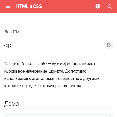
HTML и CSS
И
н
🏠
HTML
и
<i>
ц
и
Тег
(от англ.
i
talic — курсив)
устанавливает
<i>
а
курсивное начертание шрифта. Допустимо
л
использовать этот элемент совместно с другими,
и
которые определяют начертание текста.
з
а
Демо
ц