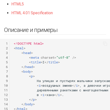
HTML5
HTML 4.01 Specification
Описание и примеры
 1
<!DOCTYPE html>
 2
<
html
>
 3
<
head
>
 4
<
meta
charset
=
"utf-8"
/>
 5
<
title
>
I
</
title
>
 6
</
head
>
 7
<
body
>
 8
<
p
>
 9
            На улицах и пустырях мальчики запускаю
10
<
i
>
воздушных змеев
</
i
>
, а девочки игра
11
            деревянными ракетками с многоцветными 
12
            в 
<
i
>
ханэ
</
i
>
.

13
</
p
>
14
</
body
>
15
</
html
>