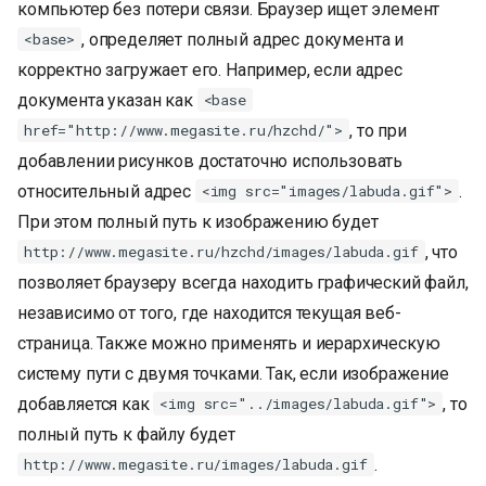
компьютер без потери связи. Браузер ищет элемент
и
, определяет полный адрес документа и
<base>
я
корректно загружает его. Например, если адрес
п
документа указан как
<base
, то при
href="http://www.megasite.ru/hzchd/">
о
добавлении рисунков достаточно использовать
и
относительный адрес
.
<img src="images/labuda.gif">
с
При этом полный путь к изображению будет
к
, что
http://www.megasite.ru/hzchd/images/labuda.gif
позволяет браузеру всегда находить графический файл,
а
независимо от того, где находится текущая веб-
страница. Также можно применять и иерархическую
систему пути с двумя точками. Так, если изображение
добавляется как
, то
<img src="../images/labuda.gif">
полный путь к файлу будет
.
http://www.megasite.ru/images/labuda.gif