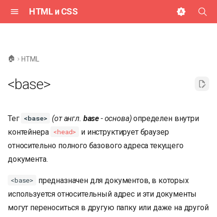
HTML и CSS
И
н
🏠
HTML
и
<base>
ц
и
Тег
(от англ.
base
- основа)
определен внутри
<base>
а
контейнера
и инструктирует браузер
<head>
л
относительно полного базового адреса текущего
и
документа.
з
предназначен для документов, в которых
<base>
а
используется относительный адрес и эти документы
ц
могут переноситься в другую папку или даже на другой