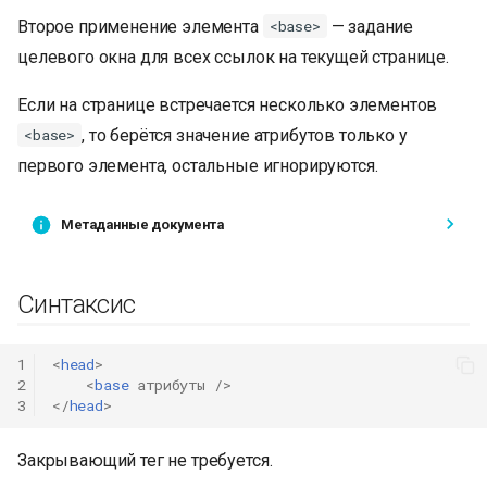
Второе применение элемента
— задание
<base>
целевого окна для всех ссылок на текущей странице.
Если на странице встречается несколько элементов
, то берётся значение атрибутов только у
<base>
первого элемента, остальные игнорируются.
Метаданные документа
Синтаксис
1
<
head
>
2
<
base
атрибуты
/>
3
</
head
>
Закрывающий тег не требуется.