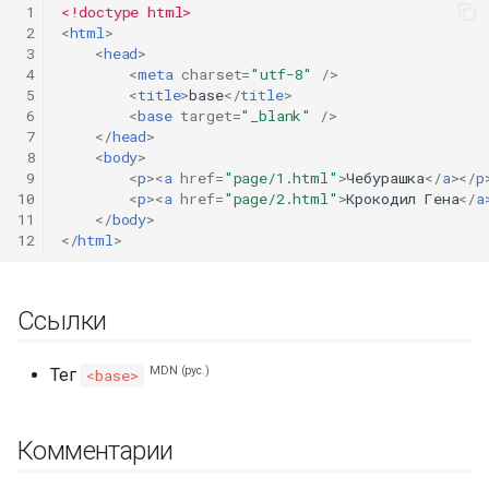
 1
<!doctype html>
 2
<
html
>
 3
<
head
>
 4
<
meta
charset
=
"utf-8"
/>
 5
<
title
>
base
</
title
>
 6
<
base
target
=
"_blank"
/>
 7
</
head
>
 8
<
body
>
 9
<
p
><
a
href
=
"page/1.html"
>
Чебурашка
</
a
></
p
10
<
p
><
a
href
=
"page/2.html"
>
Крокодил Гена
</
a
11
</
body
>
12
</
html
>
Ссылки
MDN (рус.)
Тег
<base>
Комментарии