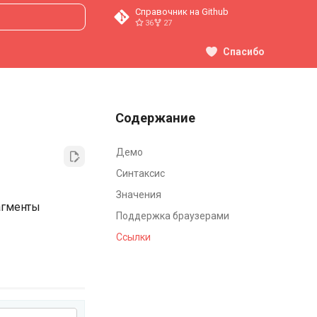
Справочник на Github
36
27
ция поиска
Спасибо
Содержание
Демо
Синтаксис
Значения
агменты
Поддержка браузерами
Ссылки