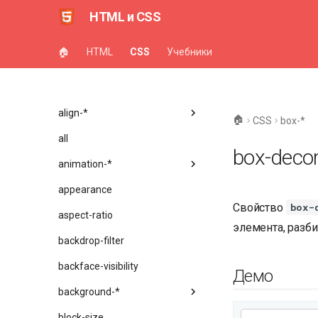
:-классы
HTML и CSS
::-элементы
🏠
HTML
CSS
Учебники
функции()
accent-color
align-*
🏠
CSS
box-*
all
box-decor
animation-*
appearance
Свойство
box-
aspect-ratio
элемента, разби
backdrop-filter
backface-visibility
Демо
background-*
block-size