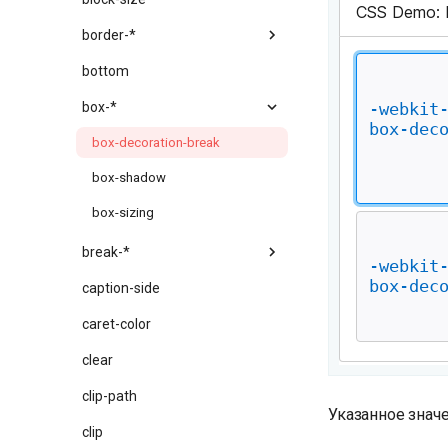
border-*
bottom
box-*
box-decoration-break
box-shadow
box-sizing
break-*
caption-side
caret-color
clear
clip-path
Указанное знач
clip