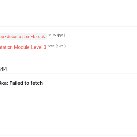
MDN (рус.)
ox-decoration-break
Spec (англ.)
tation Module Level 3
ии