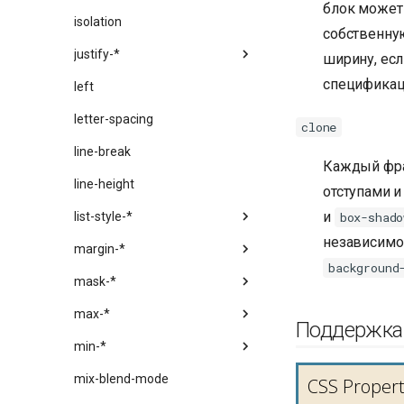
блок может
isolation
собственную
justify-*
ширину, есл
спецификац
left
letter-spacing
clone
line-break
Каждый фра
line-height
отступами 
и
box-shado
list-style-*
независимо 
margin-*
background
mask-*
max-*
Поддержка
min-*
mix-blend-mode