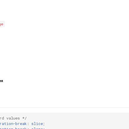
ge
ия
rd values */
ration-break
:
slice
;