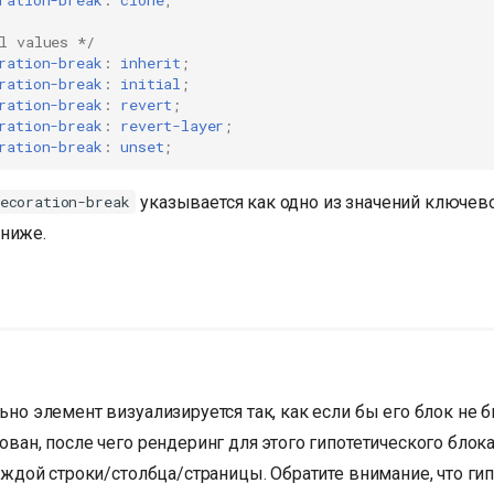
ration-break
:
clone
;
l values */
ration-break
:
inherit
;
ration-break
:
initial
;
ration-break
:
revert
;
ration-break
:
revert-layer
;
ration-break
:
unset
;
указывается как одно из значений ключево
ecoration-break
ниже.
но элемент визуализируется так, как если бы его блок не 
ван, после чего рендеринг для этого гипотетического блока
аждой строки/столбца/страницы. Обратите внимание, что ги