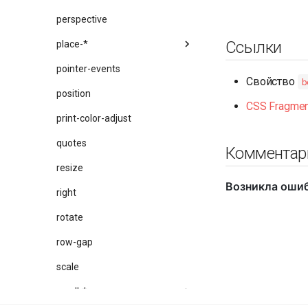
perspective
Ссылки
place-*
pointer-events
Свойство
b
position
CSS Fragmen
print-color-adjust
quotes
Комментар
resize
right
rotate
row-gap
scale
scroll-*