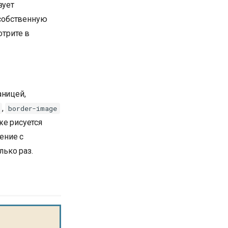
зует
 собственную
отрите в
аницей,
,
border-image
е рисуется
ение с
лько раз.