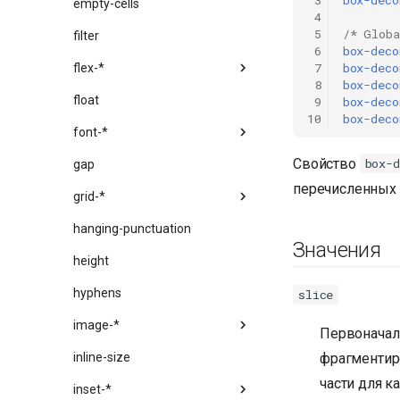
 3
box-deco
empty-cells
 4
 5
/* Globa
filter
 6
box-deco
 7
box-deco
flex-*
 8
box-deco
float
 9
box-deco
10
box-deco
font-*
Свойство
box-d
gap
перечисленных 
grid-*
hanging-punctuation
Значения
height
hyphens
slice
image-*
Первоначаль
inline-size
фрагментиро
части для к
inset-*