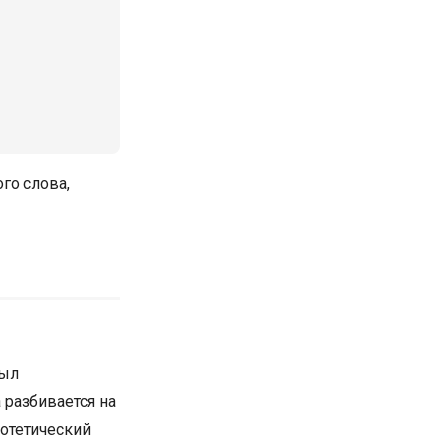
го слова,
был
 разбивается на
потетический