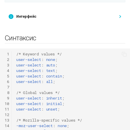
Интерфейс
Синтаксис
 1
/* Keyword values */
 2
user-select
:
none
;
 3
user-select
:
auto
;
 4
user-select
:
text
;
 5
user-select
:
contain
;
 6
user-select
:
all
;
 7
 8
/* Global values */
 9
user-select
:
inherit
;
10
user-select
:
initial
;
11
user-select
:
unset
;
12
13
/* Mozilla-specific values */
14
-moz-user-select
:
none
;