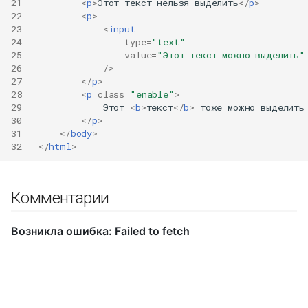
21
<
p
>
Этот текст нельзя выделить
</
p
>
22
<
p
>
23
<
input
24
type
=
"text"
25
value
=
"Этот текст можно выделить"
26
/>
27
</
p
>
28
<
p
class
=
"enable"
>
29
            Этот 
<
b
>
текст
</
b
>
 тоже можно выделить

30
</
p
>
31
</
body
>
32
</
html
>
Комментарии