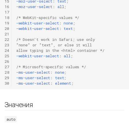
15
-moz-user-select
:
text
;
16
-moz-user-select
:
all
;
17
18
/* WebKit-specific values */
19
-webkit-user-select
:
none
;
20
-webkit-user-select
:
text
;
21
22
/* Doesn't work in Safari; use only
23
"none" or "text", or else it will
24
allow typing in the <html> container */
25
-webkit-user-select
:
all
;
26
27
/* Microsoft-specific values */
28
-ms-user-select
:
none
;
29
-ms-user-select
:
text
;
30
-ms-user-select
:
element
;
Значения
auto