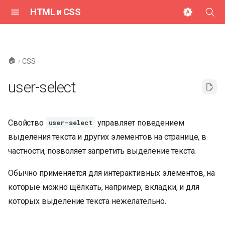
HTML и CSS
И
н
🏠
CSS
и
user-select
ц
и
Свойство
управляет поведением
user-select
а
выделения текста и других элементов на странице, в
л
частности, позволяет запретить выделение текста.
и
Обычно применяется для интерактивных элементов, на
з
которые можно щёлкать, например, вкладки, и для
а
которых выделение текста нежелательно.
ц