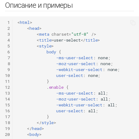
Описание и примеры
 1
<
html
>
 2
<
head
>
 3
<
meta
charset
=
"utf-8"
/>
 4
<
title
>
user-select
</
title
>
 5
<
style
>
 6
body
{
 7
-ms-
user-select
:
none
;
 8
-moz-
user-select
:
none
;
 9
-webkit-
user-select
:
none
;
10
user-select
:
none
;
11
}
12
.
enable
{
13
-ms-
user-select
:
all
;
14
-moz-
user-select
:
all
;
15
-webkit-
user-select
:
all
;
16
user-select
:
all
;
17
}
18
</
style
>
19
</
head
>
20
<
body
>