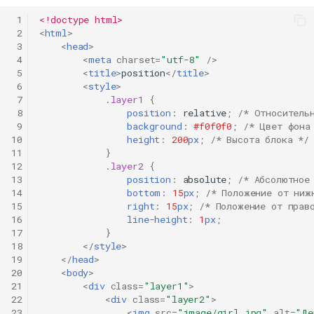
 1
<!doctype html>
 2
<
html
>
 3
<
head
>
 4
<
meta
charset
=
"utf-8"
/>
 5
<
title
>
position
</
title
>
 6
<
style
>
 7
.
layer1
{
 8
position
:
relative
;
/* Относитель
 9
background
:
#f0f0f0
;
/* Цвет фона
10
height
:
200
px
;
/* Высота блока */
11
}
12
.
layer2
{
13
position
:
absolute
;
/* Абсолютное
14
bottom
:
15
px
;
/* Положение от ниж
15
right
:
15
px
;
/* Положение от прав
16
line-height
:
1
px
;
17
}
18
</
style
>
19
</
head
>
20
<
body
>
21
<
div
class
=
"layer1"
>
22
<
div
class
=
"layer2"
>
23
<
img
src
=
"image/girl.jpg"
alt
=
"Де