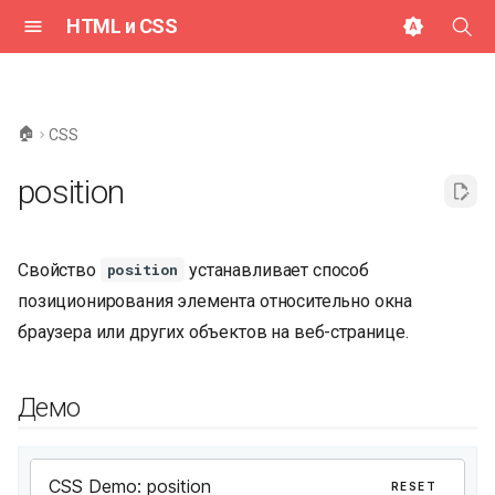
HTML и CSS
И
н
🏠
CSS
и
position
ц
и
Свойство
устанавливает способ
position
а
позиционирования элемента относительно окна
л
браузера или других объектов на веб-странице.
и
з
Демо
а
ц